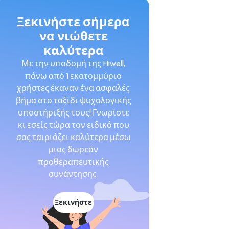
Ξεκινήστε σήμερα
να νιώθετε
καλύτερα
Με την υποδομή της Hiwell,
πάνω από 1 εκατομμύριο
χρήστες έκαναν ένα ασφαλές
βήμα στο ταξίδι ψυχολογικής
υποστήριξής τους! Γνωρίστε
κι εσείς τώρα τον ειδικό που
σας ταιριάζει καλύτερα μέσω
μιας δωρεάν
προθεραπευτικής
συνάντησης.
Ξεκινήστε