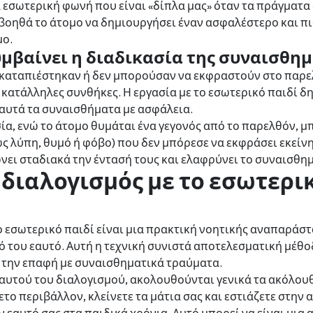
 εσωτερική φωνή που είναι «δίπλα μας» όταν τα πράγματ
βοηθά το άτομο να δημιουργήσει έναν ασφαλέστερο και π
μο.
υμβαίνει η διαδικασία της συναισθη
καταπιέστηκαν ή δεν μπορούσαν να εκφραστούν στο παρ
κατάλληλες συνθήκες. Η εργασία με το εσωτερικό παιδί δη
αυτά τα συναισθήματα με ασφάλεια.
σία, ενώ το άτομο θυμάται ένα γεγονός από το παρελθόν, μ
 λύπη, θυμό ή φόβο) που δεν μπόρεσε να εκφράσει εκείνη 
ει σταδιακά την έντασή τους και ελαφρύνει το συναισθη
ο διαλογισμός με το εσωτερι
ο εσωτερικό παιδί είναι μια πρακτική νοητικής αναπαράστ
ό του εαυτό. Αυτή η τεχνική συνιστά αποτελεσματική μέθοδο
 την επαφή με συναισθηματικά τραύματα.
αυτού του διαλογισμού, ακολουθούνται γενικά τα ακόλου
ετο περιβάλλον, κλείνετε τα μάτια σας και εστιάζετε στην 