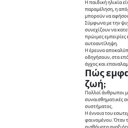
Η παιδική ηλικία ε
παραμέληση, η απόρ
μπορούν να αφήσου
Σύμφωνα με την ψυχ
συνεχίζουν να κατε
πρώιμες εμπειρίες
αυτοαντίληψη.
Η έρευνα αποκαλύπτ
οδηγήσουν, στα επ
άγχος και επαναλα
Πώς εμφα
ζωή;
Πολλοί άνθρωποι μπ
συναισθηματικές αν
συστήματος.
Η έννοια του εσωτε
φαινομένου. Όταν τ
αισθήματα αναξιότη