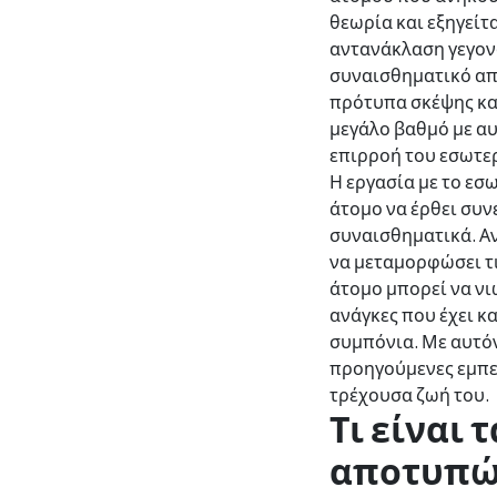
θεωρία και εξηγείτα
αντανάκλαση γεγον
συναισθηματικό απ
πρότυπα σκέψης και
μεγάλο βαθμό με αυ
επιρροή του εσωτερ
Η εργασία με το εσω
άτομο να έρθει συνε
συναισθηματικά. Αν
να μεταμορφώσει τι
άτομο μπορεί να νι
ανάγκες που έχει κ
συμπόνια. Με αυτόν
προηγούμενες εμπειρ
τρέχουσα ζωή του.
Τι είναι 
αποτυπώμ