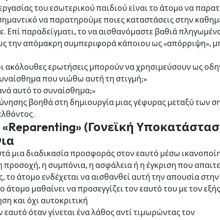
εργασίας του εσωτερικού παιδιού είναι το άτομο να παρατ
 σημαντικό να παρατηρούμε ποιες καταστάσεις στην καθημ
ε. Επί παραδείγματι, το να αισθανόμαστε βαθιά πληγωμένοι
ς την απόμακρη συμπεριφορά κάποιου ως «απόρριψη», μπ
 οι ακόλουθες ερωτήσεις μπορούν να χρησιμεύσουν ως οδη
 συναίσθημα που νιώθω αυτή τη στιγμή;»
ανά αυτό το συναίσθημα;»
ρεύνησης βοηθά στη δημιουργία μιας γέφυρας μεταξύ των 
ελθόντος.
το «Reparenting» (Γονεϊκή Υποκατάστα
ια
νιστά μια διαδικασία προσφοράς στον εαυτό μέσω ικανοπ
η προσοχή, η συμπόνια, η ασφάλεια ή η έγκριση που απαιτε
 το άτομο ενδέχεται να αισθανθεί αυτή την απουσία στην
το άτομο μαθαίνει να προσεγγίζει τον εαυτό του με τον εξή
ση και όχι αυτοκριτική
 εαυτό όταν γίνεται ένα λάθος αντί τιμωρώντας τον