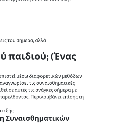
εις του σήμερα, αλλά
ύ παιδιού; (Ένας
ετωπιστεί μέσω διαφορετικών μεθόδων
α αναγνωρίσει τις συναισθηματικές
εί σε αυτές τις ανάγκες σήμερα με
 παρελθόντος. Περιλαμβάνει επίσης τη
α εξής:
ση Συναισθηματικών