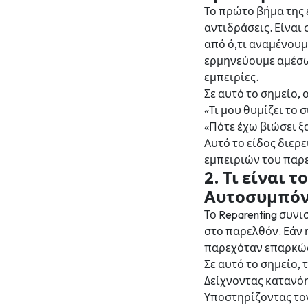
Το πρώτο βήμα της 
αντιδράσεις. Είναι
από ό,τι αναμένουμ
ερμηνεύουμε αμέσω
εμπειρίες.
Σε αυτό το σημείο,
«Τι μου θυμίζει το
«Πότε έχω βιώσει ξ
Αυτό το είδος διε
εμπειριών του παρ
2. Τι είναι 
Αυτοσυμπόν
Το Reparenting συ
στο παρελθόν. Εάν 
παρεχόταν επαρκώς,
Σε αυτό το σημείο, 
Δείχνοντας κατανόη
Υποστηρίζοντας τον