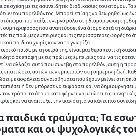
ι σε σχέση με τις ασυνείδητες διαδικασίες του ατόμου. Το
ότων του παρελθόντος. Μπορεί επίσης να θεωρηθεί ως ένα
οτύπωμα που παίζει ενεργό ρόλο στη διαμόρφωση της δομ
 συμπεριφοράς που αναπτύσσει ένα άτομο κατά τη διάρκε
τές τις πρώιμες εμπειρίες και τις περισσότερες φορές το 
ικού παιδιού χωρίς καν να το γνωρίζει.
τερικό παιδί, με τη σειρά της, είναι μια θεραπευτική δια
ιδητά σε επαφή με τις πρώιμες εμπειρίες του, να τις καταν
τί να αλλάξει αυτό που συνέβη στο παρελθόν, αυτή η προσ
ς επιπτώσεις αυτών των εμπειριών στη σημερινή ζωή. Καθ'
ώσει με ασφάλεια συναισθήματα που έχουν μείνει στη σκι
αταπιέσει ή δεν μπόρεσε να εκφράσει και να δημιουργήσει
 τον τρόπο, το άτομο καταφέρνει να μειώσει τις αρνητικ
ίες και να αναπτύξει την ικανότητα να κάνει πιο συνειδητ
τα παιδικά τραύματα; Τα εσ
ατα και οι ψυχολογικές το