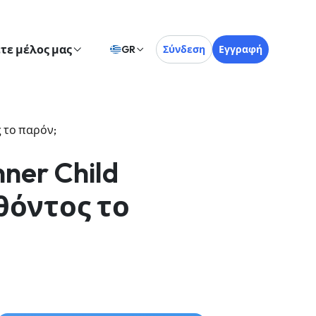
ετε μέλος μας
GR
Σύνδεση
Εγγραφή
ς το παρόν;
ner Child
θόντος το