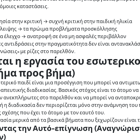
όμοιες καταστάσεις.
σία στην κριτική → συχνή κριτική στην παιδική ηλικία
άλειψης → τα πρώιμα προβλήματα προσκόλλησης
ια έλεγχο → ανατροφή σε ένα μη ασφαλές περιβάλλον
 αντιδράσεις στην πραγματικότητα δεν είναι αντανακλάσ
νώσεις» με ρίζες στο παρελθόν.
ται η εργασία του εσωτερικο
ήμα προς βήμα)
ωτερικό παιδί είναι μια προσέγγιση που μπορεί να αντιμ
ραπευτικής διαδικασίας. Βασικός στόχος είναι το άτομο ν
ν ανεκπλήρωτες στο παρελθόν και να μπορεί να ανταποκριθ
τή η διαδικασία δεν περιορίζεται μόνο στην ανάμνηση του
σχέσης που έχει το άτομο με τον εαυτό του.
γασία μερικά από τα βασικά βήματα που ξεχωρίζουν είναι τ
ώντας την Αυτό-επίγνωση (Αναγνώρι
ν)