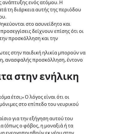
ς ανάπτυξης ενός ατόμου. Η
ατά τη διάρκεια αυτής της περιόδου
ου.
θηκεύονται στο ασυνείδητο και
προσεγγίσεις δείχνουν επίσης ότι οι
την προσκόλληση και την
ωτες στην παιδική ηλικία μπορούν να
ση, ανασφαλής προσκόλληση, έντονο
τα στην ενήλικη
α έτσι;» Ο λόγος είναι ότι οι
 μόνιμες στο επίπεδο του νευρικού
ίσιο για την εξήγηση αυτού του
 (όπως ο φόβος, η μοναξιά ή τα
να ενεργοποιηθούν εκ νέου στην