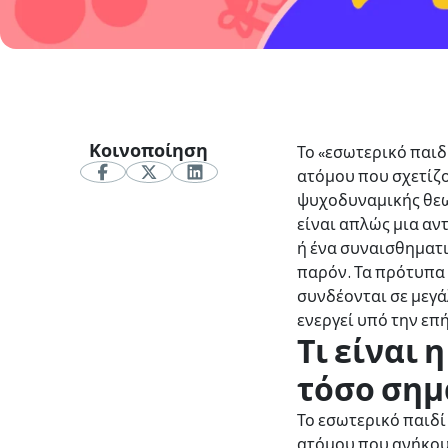
Κοινοποίηση
Το «εσωτερικό παιδί
ατόμου που σχετίζον
ψυχοδυναμικής θεωρ
είναι απλώς μια αν
ή ένα συναισθηματ
παρόν. Τα πρότυπα 
συνδέονται σε μεγά
ενεργεί υπό την επ
Τι είναι 
τόσο σημ
Το εσωτερικό παιδί 
ατόμου που ανήκουν