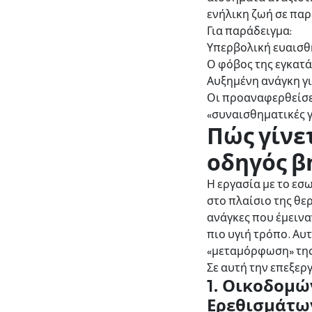
ενήλικη ζωή σε παρ
Για παράδειγμα:
Υπερβολική ευαισθη
Ο φόβος της εγκατ
Αυξημένη ανάγκη γ
Οι προαναφερθείσες
«συναισθηματικές γ
Πώς γίνε
οδηγός β
Η εργασία με το εσ
στο πλαίσιο της θε
ανάγκες που έμεινα
πιο υγιή τρόπο. Αυ
«μεταμόρφωση» της 
Σε αυτή την επεξερ
1. Οικοδομ
Ερεθισμάτω