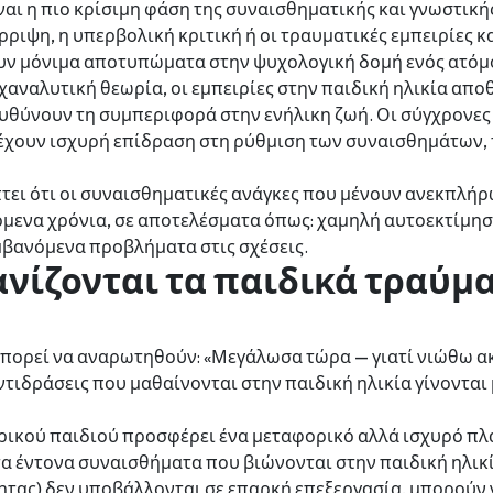
ίναι η πιο κρίσιμη φάση της συναισθηματικής και γνωστική
ριψη, η υπερβολική κριτική ή οι τραυματικές εμπειρίες κ
ν μόνιμα αποτυπώματα στην ψυχολογική δομή ενός ατόμ
αναλυτική θεωρία, οι εμπειρίες στην παιδική ηλικία απο
υθύνουν τη συμπεριφορά στην ενήλικη ζωή. Οι σύγχρονες 
 έχουν ισχυρή επίδραση στη ρύθμιση των συναισθημάτων, 
ει ότι οι συναισθηματικές ανάγκες που μένουν ανεκπλήρ
όμενα χρόνια, σε αποτελέσματα όπως: χαμηλή αυτοεκτίμη
μβανόμενα προβλήματα στις σχέσεις.
νίζονται τα παιδικά τραύμα
ορεί να αναρωτηθούν: «Μεγάλωσα τώρα — γιατί νιώθω ακόμ
τιδράσεις που μαθαίνονται στην παιδική ηλικία γίνονται
ρικού παιδιού προσφέρει ένα μεταφορικό αλλά ισχυρό πλα
α έντονα συναισθήματα που βιώνονται στην παιδική ηλικία
τας) δεν υποβάλλονται σε επαρκή επεξεργασία, μπορούν 