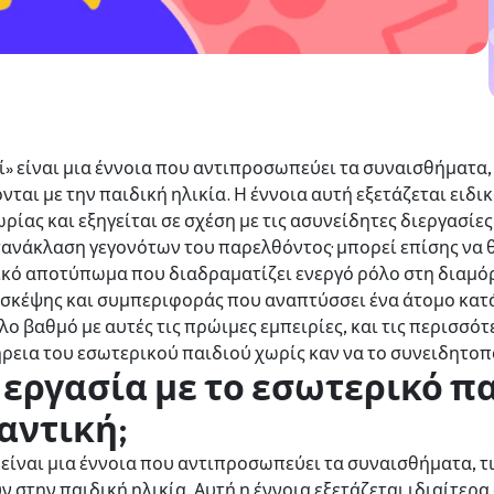
» είναι μια έννοια που αντιπροσωπεύει τα συναισθήματα, τ
ται με την παιδική ηλικία. Η έννοια αυτή εξετάζεται ειδι
ίας και εξηγείται σε σχέση με τις ασυνείδητες διεργασίες
τανάκλαση γεγονότων του παρελθόντος· μπορεί επίσης να 
ικό αποτύπωμα που διαδραματίζει ενεργό ρόλο στη διαμό
σκέψης και συμπεριφοράς που αναπτύσσει ένα άτομο κατά
λο βαθμό με αυτές τις πρώιμες εμπειρίες, και τις περισσό
ήρεια του εσωτερικού παιδιού χωρίς καν να το συνειδητοπο
η εργασία με το εσωτερικό πα
αντική;
είναι μια έννοια που αντιπροσωπεύει τα συναισθήματα, τις
 στην παιδική ηλικία. Αυτή η έννοια εξετάζεται ιδιαίτερ