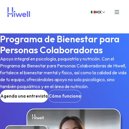
MX
Programa de Bienestar para
Personas Colaboradoras
Apoyo integral en psicología, psiquiatría y nutrición. Con el
Programa de Bienestar para Personas Colaboradoras de Hiwell,
fortalece el bienestar mental y físico, así como la calidad de vida
de tu equipo, ofreciéndoles apoyo no solo psicológico, sino
también psiquiátrico y en el área de nutrición.
Agenda una entrevista
Cómo funciona