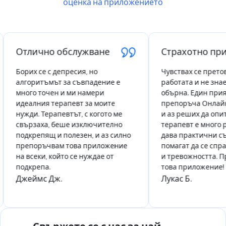
оценка на приложението
Отлично обслужване
Страхотно прил
Борих се с депресия, но
Чувствах се претоваре
алгоритъмът за съвпадение е
работата и не знаех къ
много точен и ми намери
обърна. Един приятел
идеалния терапевт за моите
препоръча Онлайн тер
нужди. Терапевтът, с когото ме
и аз реших да опитам.
свързаха, беше изключително
терапевт е много раз
подкрепящ и полезен, и аз силно
дава практични съвети
препоръчвам това приложение
помагат да се справям
на всеки, който се нуждае от
и тревожността. Пре
подкрепа.
това приложение!
Джеймс Дж.
Лукас Б.