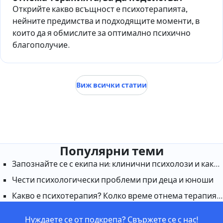
Открийте какво всъщност е психотерапията,
нейните предимства и подходящите моменти, в
които да я обмислите за оптимално психично
благополучие.
Виж всички статии
Популярни теми
Запознайте се с екипа ни: клинични психолози и какво правят те
Чести психологически проблеми при деца и юноши
Какво е психотерапия? Колко време отнема терапията, за да подейства?
Нуждаете се от подкрепа? Свържете се с нас!