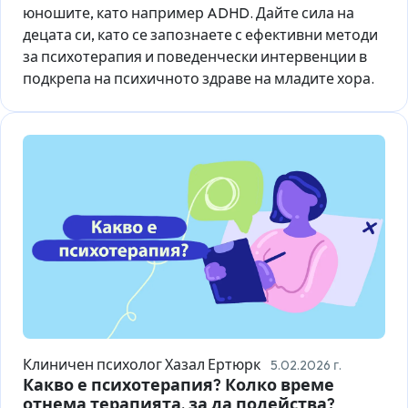
юношите, като например ADHD. Дайте сила на
децата си, като се запознаете с ефективни методи
за психотерапия и поведенчески интервенции в
подкрепа на психичното здраве на младите хора.
Клиничен психолог Хазал Ертюрк
5.02.2026 г.
Какво е психотерапия? Колко време
отнема терапията, за да подейства?