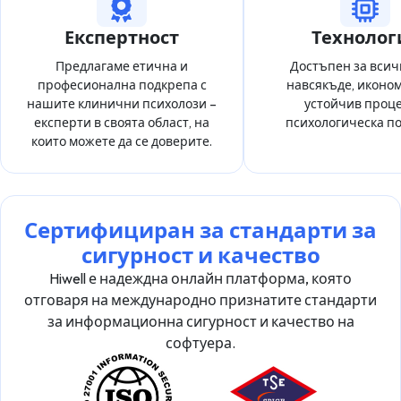
Експертност
Технолог
Предлагаме етична и
Достъпен за всич
професионална подкрепа с
навсякъде, иконо
нашите клинични психолози –
устойчив проце
експерти в своята област, на
психологическа п
които можете да се доверите.
Сертифициран за стандарти за
сигурност и качество
Hiwell е надеждна онлайн платформа, която
отговаря на международно признатите стандарти
за информационна сигурност и качество на
софтуера.