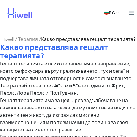
BG
Hiwell
/
Терапия
/
Какво представлява гещалт терапията?
Какво представлява гещалт
терапията?
Гещалт терапията е психотерапевтично направление,
което се фокусира върху преживяването „тук и сега“ и
подчертава личната отговорност и самоосъзнаването.
Тя е разработена през 40-те и 50-те години от Фриц
Перлс, Лора Перлс и Пол Гудман.
Гещалт терапията има за цел, чрез задълбочаване на
самоосъзнаването на човека, да му помогне да води по-
автентичен живот, да изгражда смислени
взаимоотношения и по този начин да повишава своя
капацитет за личностно развитие.