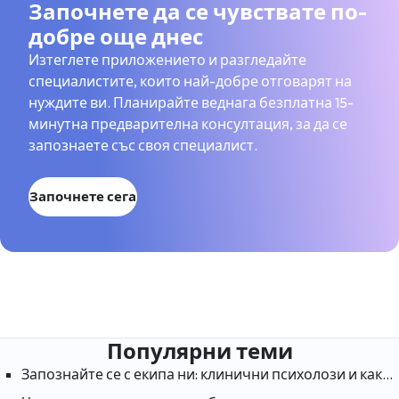
Започнете да се чувствате по-
добре още днес
Изтеглете приложението и разгледайте
специалистите, които най-добре отговарят на
нуждите ви. Планирайте веднага безплатна 15-
минутна предварителна консултация, за да се
запознаете със своя специалист.
Започнете сега
Популярни теми
Запознайте се с екипа ни: клинични психолози и какво правят те