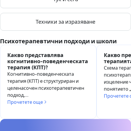
Техники за изразяване
Психотерапевтични подходи и школи
Какво представлява
Какво пр
когнитивно-поведенческата
терапият
терапия (КПТ)?
Схема терап
Когнитивно-поведенческата
психотерап
терапия (КПТ) е структуриран и
изцеление ч
целенасочен психотерапевтичен
понятието 
подход,…
Прочетете
Прочетете още