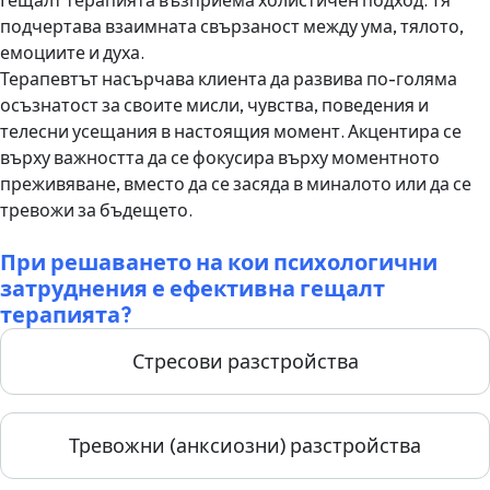
Гещалт терапията възприема холистичен подход. Тя
подчертава взаимната свързаност между ума, тялото,
емоциите и духа.
Терапевтът насърчава клиента да развива по-голяма
осъзнатост за своите мисли, чувства, поведения и
телесни усещания в настоящия момент. Акцентира се
върху важността да се фокусира върху моментното
преживяване, вместо да се засяда в миналото или да се
тревожи за бъдещето.
При решаването на кои психологични
затруднения е ефективна гещалт
терапията?
Стресови разстройства
Тревожни (анксиозни) разстройства