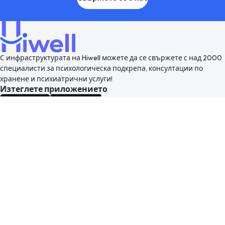
С инфраструктурата на Hiwell можете да се свържете с над 2000
специалисти за психологическа подкрепа, консултации по
хранене и психиатрични услуги!
Изтеглете приложението
Hiwell
Психолози
Как работи
Корпоративни услуги
Блог
Често задавани въпроси
За нас
Свържете се с нас
Терапия
Какво е терапия?