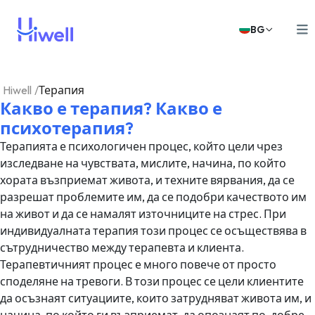
BG
Hiwell
/
Терапия
Какво е терапия? Какво е
психотерапия?
Терапията е психологичен процес, който цели чрез
изследване на чувствата, мислите, начина, по който
хората възприемат живота, и техните вярвания, да се
разрешат проблемите им, да се подобри качеството им
на живот и да се намалят източниците на стрес. При
индивидуалната терапия този процес се осъществява в
сътрудничество между терапевта и клиента.
Терапевтичният процес е много повече от просто
споделяне на тревоги. В този процес се цели клиентите
да осъзнаят ситуациите, които затрудняват живота им, и