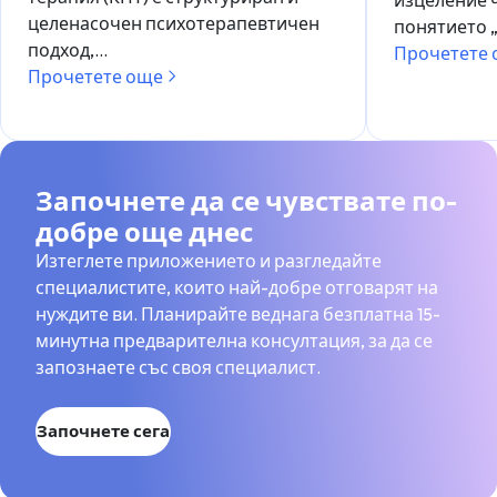
изцеление ч
целенасочен психотерапевтичен
понятието 
подход,…
Прочетете
Прочетете още
Започнете да се чувствате по-
добре още днес
Изтеглете приложението и разгледайте
специалистите, които най-добре отговарят на
нуждите ви. Планирайте веднага безплатна 15-
минутна предварителна консултация, за да се
запознаете със своя специалист.
Започнете сега