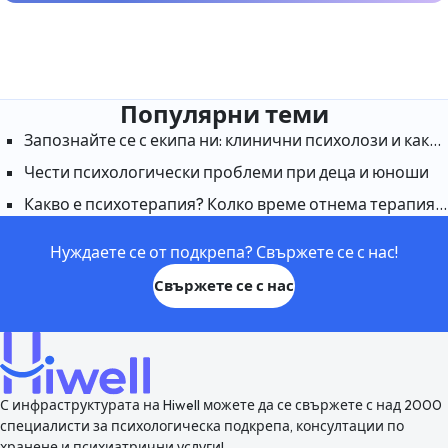
Популярни теми
Запознайте се с екипа ни: клинични психолози и какво правят те
Чести психологически проблеми при деца и юноши
Какво е психотерапия? Колко време отнема терапията, за да подейства?
Нуждаете се от подкрепа? Свържете се с нас!
Свържете се с нас
С инфраструктурата на Hiwell можете да се свържете с над 2000
специалисти за психологическа подкрепа, консултации по
хранене и психиатрични услуги!