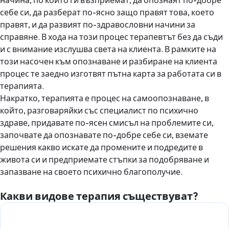
начина, по който ги възприемат, да опознаят по-добре
себе си, да разберат по-ясно защо правят това, което
правят, и да развият по-здравословни начини за
справяне. В хода на този процес терапевтът без да съди
и с внимание изслушва света на клиента. В рамките на
този насочен към опознаване и разбиране на клиента
процес те заедно изготвят пътна карта за работата си в
терапията.
Накратко, терапията е процес на самоопознаване, в
който, разговаряйки със специалист по психично
здраве, придавате по-ясен смисъл на проблемите си,
започвате да опознавате по-добре себе си, вземате
решения какво искате да промените и подредите в
живота си и предприемате стъпки за подобряване и
запазване на своето психично благополучие.
Какви видове терапия съществуват?