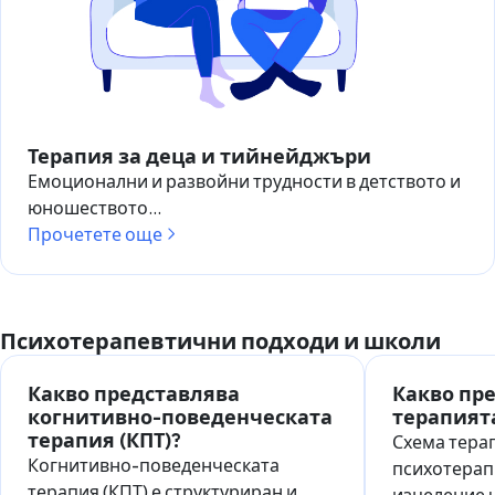
Терапия за деца и тийнейджъри
Емоционални и развойни трудности в детството и
юношеството...
Прочетете още
Психотерапевтични подходи и школи
Какво представлява
Какво пр
когнитивно-поведенческата
терапият
терапия (КПТ)?
Схема терап
Когнитивно-поведенческата
психотерап
терапия (КПТ) е структуриран и