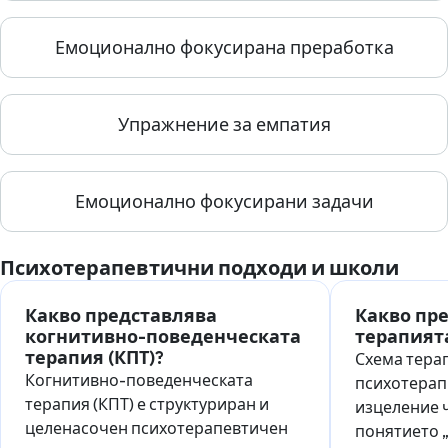
Емоционално фокусирана преработка
Упражнение за емпатия
Емоционално фокусирани задачи
Психотерапевтични подходи и школи
Какво представлява
Какво пр
когнитивно-поведенческата
терапият
терапия (КПТ)?
Схема терап
Когнитивно-поведенческата
психотерап
терапия (КПТ) е структуриран и
изцеление ч
целенасочен психотерапевтичен
понятието 