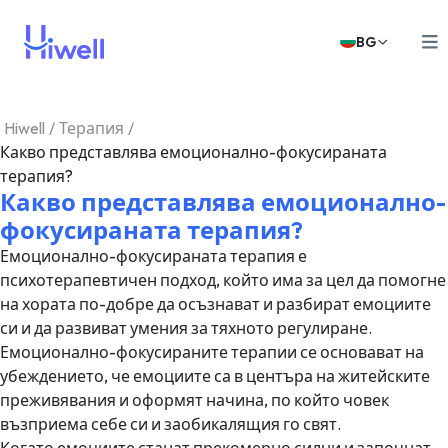
BG
Hiwell
/
Терапия
/
Какво представлява емоционално-фокусираната
терапия?
Какво представлява емоционално-
фокусираната терапия?
Емоционално-фокусираната терапия е
психотерапевтичен подход, който има за цел да помогне
на хората по-добре да осъзнават и разбират емоциите
си и да развиват умения за тяхното регулиране.
Емоционално-фокусираните терапии се основават на
убеждението, че емоциите са в центъра на житейските
преживявания и оформят начина, по който човек
възприема себе си и заобикалящия го свят.