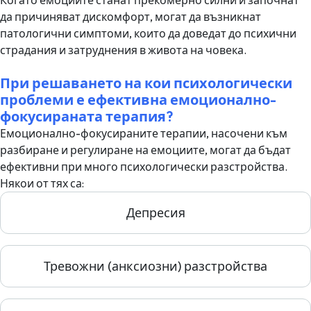
Когато емоциите станат прекомерно силни и започнат
да причиняват дискомфорт, могат да възникнат
патологични симптоми, които да доведат до психични
страдания и затруднения в живота на човека.
При решаването на кои психологически
проблеми е ефективна емоционално-
фокусираната терапия?
Емоционално-фокусираните терапии, насочени към
разбиране и регулиране на емоциите, могат да бъдат
ефективни при много психологически разстройства.
Някои от тях са:
Депресия
Тревожни (анксиозни) разстройства