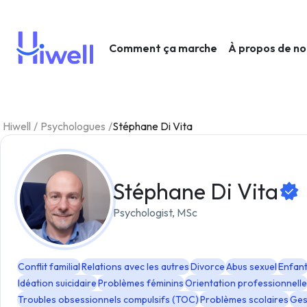
Comment ça marche
À propos de n
Hiwell
/
Psychologues
/
Stéphane Di Vita
Stéphane Di Vita
Psychologist, MSc
Conflit familial
Relations avec les autres
Divorce
Abus sexuel
Enfan
Idéation suicidaire
Problèmes féminins
Orientation professionnelle
Troubles obsessionnels compulsifs (TOC)
Problèmes scolaires
Ges