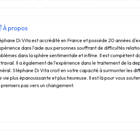
À propos
éphane Di Vita est accrédité en France et possède 20 années d'exp
expérience dans l'aide aux personnes souffrant de difficultés relation
oblèmes dans la sphère sentimentale et intîme. Il est compétent 
 travail. Il a également de l'expérience dans le traitement de la d
néral. Stéphane Di Vita croit en votre capacité à surmonter les di
e vie plus épanouissante et plus heureuse. Il est là pour vous soute
s premiers pas vers un changement.