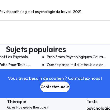
 Psychopathologie et psychologie du travail. 2021
Sujets populaires
ue
nt Les Psychologues Qui Travaillent Chez Hiwell : Que Font Les Ps
Problèmes Psychologiques Courants 
du changement climatique ?
Faite Pour Tout Le Monde
Que se passe-t-il si le trouble d’anxi
Vous avez besoin de soutien ? Contactez‑nous !
Contactez-nous
Thérapie
Tests
Qu’est-ce que la thérapie ?
psychologi