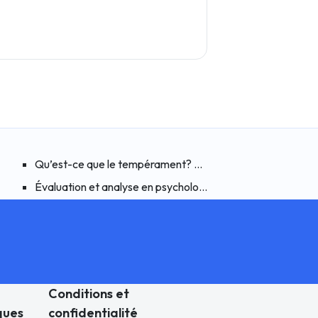
ychologues Cliniciens ?
Chez Les Enfants Et Les Adolescents
Qu’est-ce que le tempérament? Comment les schémas aff
été généralisée n’est pas traité? Voici des façons de surmonter le t
Évaluation et analyse en psychologie: les tests psychologi
Conditions et
ques
confidentialité