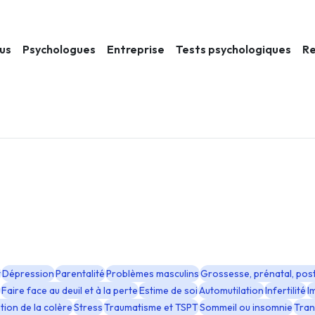
ous
Psychologues
Entreprise
Tests psychologiques
Re
t
Dépression
Parentalité
Problèmes masculins
Grossesse, prénatal, pos
Faire face au deuil et à la perte
Estime de soi
Automutilation
Infertilité
I
tion de la colère
Stress
Traumatisme et TSPT
Sommeil ou insomnie
Tran