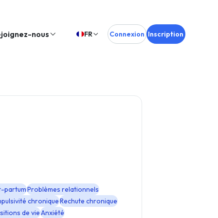
joignez-nous
FR
Connexion
Inscription
t-partum
Problèmes relationnels
mpulsivité chronique
Rechute chronique
sitions de vie
Anxiété