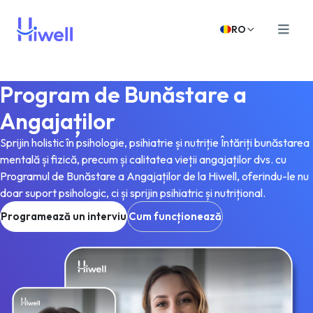
RO
Program de Bunăstare a
Angajaților
Sprijin holistic în psihologie, psihiatrie și nutriție Întăriți bunăstarea
mentală și fizică, precum și calitatea vieții angajaților dvs. cu
Programul de Bunăstare a Angajaților de la Hiwell, oferindu-le nu
doar suport psihologic, ci și sprijin psihiatric și nutrițional.
Programează un interviu
Cum funcționează