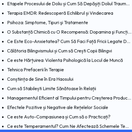
Etapele Procesului de Doliu și Cum Să Depășiți Doliul Traumatic
Terapia EMDR: Redescoperă Echilibrul și Vindecarea
Psihoza: Simptome, Tipuri şi Tratamente
O Substanță Chimică cu O Recompensă: Dopamina şi Funcțiile Sale
Ce Este Eco-Anxietatea? Cum Să Faci Față Fricii Legate De Schimbările Climatice?
Călătoria Bilingvismului și Cum să Crești Copii Bilingvi
Ce este Hărțuirea: Violenta Psihologică la Locul de Muncă
Tehnica Prefacerii în Terapie
Conștiința de Sine în Era Haosului
Cum să Stabilești Limite Sănătoase în Relații
Managementul Eficient al Timpului pentru Creșterea Productivității
Efectele Pozitive și Negative ale Rețelelor Sociale
Ce este Auto-Compasiunea și Cum să o Practicați?
Ce este Temperamentul? Cum Ne Afectează Schemele Temperamentul?