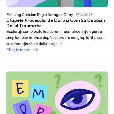
Psiholog Clinician Büşra Karagöz Okay
17.10.2023
Etapele Procesului de Doliu și Cum Să Depășiți
Doliul Traumatic
Explorați complexitatea durerii traumatice: înțelegerea
simptomelor intense după o pierdere neașteptată și cum
se diferențiază de doliul obișnuit.
Citește mai mult