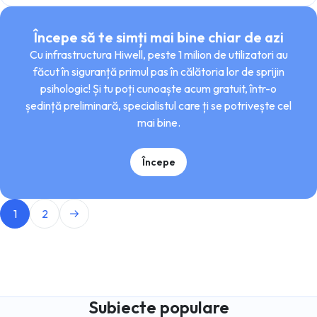
Începe să te simți mai bine chiar de azi
Cu infrastructura Hiwell, peste 1 milion de utilizatori au
făcut în siguranță primul pas în călătoria lor de sprijin
psihologic! Și tu poți cunoaște acum gratuit, într-o
ședință preliminară, specialistul care ți se potrivește cel
mai bine.
Începe
1
2
Subiecte populare