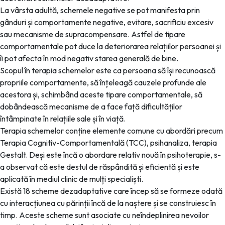
La vârsta adultă, schemele negative se pot manifesta prin
gânduri și comportamente negative, evitare, sacrificiu excesiv
sau mecanisme de supracompensare. Astfel de tipare
comportamentale pot duce la deteriorarea relațiilor persoanei și
îi pot afecta în mod negativ starea generală de bine.
Scopul în terapia schemelor este ca persoana să își recunoască
propriile comportamente, să înțeleagă cauzele profunde ale
acestora și, schimbând aceste tipare comportamentale, să
dobândească mecanisme de a face față dificultăților
întâmpinate în relațiile sale și în viață.
Terapia schemelor conține elemente comune cu abordări precum
Terapia Cognitiv-Comportamentală (TCC), psihanaliza, terapia
Gestalt. Deși este încă o abordare relativ nouă în psihoterapie, s-
a observat că este destul de răspândită și eficientă și este
aplicată în mediul clinic de mulți specialiști.
Există 18 scheme dezadaptative care încep să se formeze odată
cu interacțiunea cu părinții încă de la naștere și se construiesc în
timp. Aceste scheme sunt asociate cu neîndeplinirea nevoilor