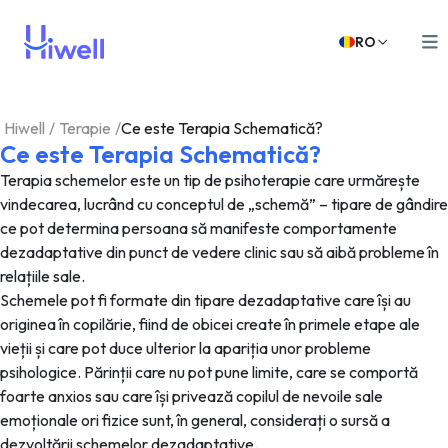
RO
Hiwell
/
Terapie
/
Ce este Terapia Schematică?
Ce este Terapia Schematică?
Terapia schemelor este un tip de psihoterapie care urmărește
vindecarea, lucrând cu conceptul de „schemă” – tipare de gândire
ce pot determina persoana să manifeste comportamente
dezadaptative din punct de vedere clinic sau să aibă probleme în
relațiile sale.
Schemele pot fi formate din tipare dezadaptative care își au
originea în copilărie, fiind de obicei create în primele etape ale
vieții și care pot duce ulterior la apariția unor probleme
psihologice. Părinții care nu pot pune limite, care se comportă
foarte anxios sau care își privează copilul de nevoile sale
emoționale ori fizice sunt, în general, considerați o sursă a
dezvoltării schemelor dezadaptative.