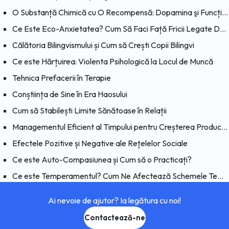
O Substanță Chimică cu O Recompensă: Dopamina şi Funcțiile Sale
Ce Este Eco-Anxietatea? Cum Să Faci Față Fricii Legate De Schimbările Climatice?
Călătoria Bilingvismului și Cum să Crești Copii Bilingvi
Ce este Hărțuirea: Violenta Psihologică la Locul de Muncă
Tehnica Prefacerii în Terapie
Conștiința de Sine în Era Haosului
Cum să Stabilești Limite Sănătoase în Relații
Managementul Eficient al Timpului pentru Creșterea Productivității
Efectele Pozitive și Negative ale Rețelelor Sociale
Ce este Auto-Compasiunea și Cum să o Practicați?
Ce este Temperamentul? Cum Ne Afectează Schemele Temperamentul?
Ai nevoie de ajutor? Ia legătura cu noi!
Contactează-ne