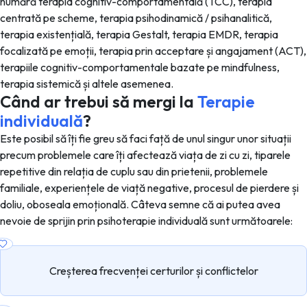
numără terapia cognitiv-comportamentală (TCC), terapia
centrată pe scheme, terapia psihodinamică / psihanalitică,
terapia existențială, terapia Gestalt, terapia EMDR, terapia
focalizată pe emoții, terapia prin acceptare și angajament (ACT),
terapiile cognitiv-comportamentale bazate pe mindfulness,
terapia sistemică și altele asemenea.
Când ar trebui să mergi la
Terapie
individuală
?
Este posibil să îți fie greu să faci față de unul singur unor situații
precum problemele care îți afectează viața de zi cu zi, tiparele
repetitive din relația de cuplu sau din prietenii, problemele
familiale, experiențele de viață negative, procesul de pierdere și
doliu, oboseala emoțională. Câteva semne că ai putea avea
nevoie de sprijin prin psihoterapie individuală sunt următoarele:
Creșterea frecvenței certurilor și conflictelor