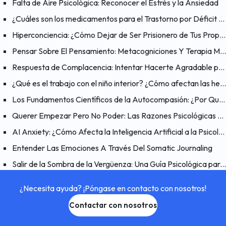
Falta de Aire Psicológica: Reconocer el Estrés y la Ansiedad
¿Cuáles son los medicamentos para el Trastorno por Déficit de Atención e Hiperactividad (TDAH)?
Hiperconciencia: ¿Cómo Dejar de Ser Prisionero de Tus Propios Pensamientos?
Pensar Sobre El Pensamiento: Metacogniciones Y Terapia Metacognitiva
Respuesta de Complacencia: Intentar Hacerte Agradable para Reducir el Peligro
¿Qué es el trabajo con el niño interior? ¿Cómo afectan las heridas del pasado al presente?
Los Fundamentos Científicos de la Autocompasión: ¿Por Qué Funciona la Autocompasión?
Querer Empezar Pero No Poder: Las Razones Psicológicas Detrás del Problema de “Quiero Hacerlo Pero No Puedo”
AI Anxiety: ¿Cómo Afecta la Inteligencia Artificial a la Psicología Humana?
Entender Las Emociones A Través Del Somatic Journaling
Salir de la Sombra de la Vergüenza: Una Guía Psicológica para Hacer las Paces Contigo Mismo
¿Necesita ayuda? ¡Póngase en contacto con nosotros!
Contactar con nosotros