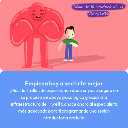
Empieza hoy a sentirte mejor
¡Más de 1 millón de usuarios han dado un paso seguro en
su proceso de apoyo psicológico gracias a la
infraestructura de Hiwell! Conoce ahora al especialista
más adecuado para ti programando una sesión
introductoria gratuita.