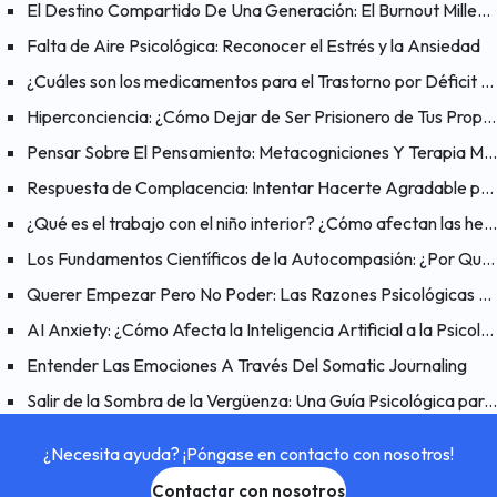
El Destino Compartido De Una Generación: El Burnout Millennial
Falta de Aire Psicológica: Reconocer el Estrés y la Ansiedad
¿Cuáles son los medicamentos para el Trastorno por Déficit de Atención e Hiperactividad (TDAH)?
Hiperconciencia: ¿Cómo Dejar de Ser Prisionero de Tus Propios Pensamientos?
Pensar Sobre El Pensamiento: Metacogniciones Y Terapia Metacognitiva
Respuesta de Complacencia: Intentar Hacerte Agradable para Reducir el Peligro
¿Qué es el trabajo con el niño interior? ¿Cómo afectan las heridas del pasado al presente?
Los Fundamentos Científicos de la Autocompasión: ¿Por Qué Funciona la Autocompasión?
Querer Empezar Pero No Poder: Las Razones Psicológicas Detrás del Problema de “Quiero Hacerlo Pero No Puedo”
AI Anxiety: ¿Cómo Afecta la Inteligencia Artificial a la Psicología Humana?
Entender Las Emociones A Través Del Somatic Journaling
Salir de la Sombra de la Vergüenza: Una Guía Psicológica para Hacer las Paces Contigo Mismo
¿Necesita ayuda? ¡Póngase en contacto con nosotros!
Contactar con nosotros