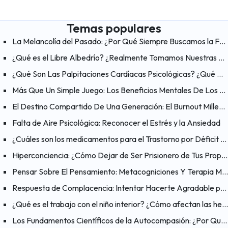
Temas populares
La Melancolía del Pasado: ¿Por Qué Siempre Buscamos la Felicidad en los «Viejos Tiempos»?
¿Qué es el Libre Albedrío? ¿Realmente Tomamos Nuestras Propias Decisiones?
¿Qué Son Las Palpitaciones Cardíacas Psicológicas? ¿Qué Ayuda A Aliviar Las Palpitaciones?
Más Que Un Simple Juego: Los Beneficios Mentales De Los Videojuegos
El Destino Compartido De Una Generación: El Burnout Millennial
Falta de Aire Psicológica: Reconocer el Estrés y la Ansiedad
¿Cuáles son los medicamentos para el Trastorno por Déficit de Atención e Hiperactividad (TDAH)?
Hiperconciencia: ¿Cómo Dejar de Ser Prisionero de Tus Propios Pensamientos?
Pensar Sobre El Pensamiento: Metacogniciones Y Terapia Metacognitiva
Respuesta de Complacencia: Intentar Hacerte Agradable para Reducir el Peligro
¿Qué es el trabajo con el niño interior? ¿Cómo afectan las heridas del pasado al presente?
Los Fundamentos Científicos de la Autocompasión: ¿Por Qué Funciona la Autocompasión?