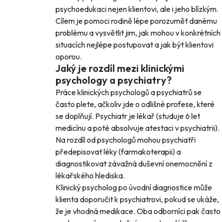
psychoedukaci nejen klientovi, ale i jeho blízkým.
Cílem je pomoci rodině lépe porozumět danému
problému a vysvětlit jim, jak mohou v konkrétních
situacích nejlépe postupovat a jak být klientovi
oporou.
Jaký je rozdíl mezi klinickými
psychology a psychiatry?
Práce klinických psychologů a psychiatrů se
často plete, ačkoliv jde o odlišné profese, které
se doplňují. Psychiatr je lékař (studuje 6 let
medicínu a poté absolvuje atestaci v psychiatrii).
Na rozdíl od psychologů mohou psychiatři
předepisovat léky (farmakoterapii) a
diagnostikovat závažná duševní onemocnění z
lékařského hlediska.
Klinický psycholog po úvodní diagnostice může
klienta doporučit k psychiatrovi, pokud se ukáže,
že je vhodná medikace. Oba odborníci pak často