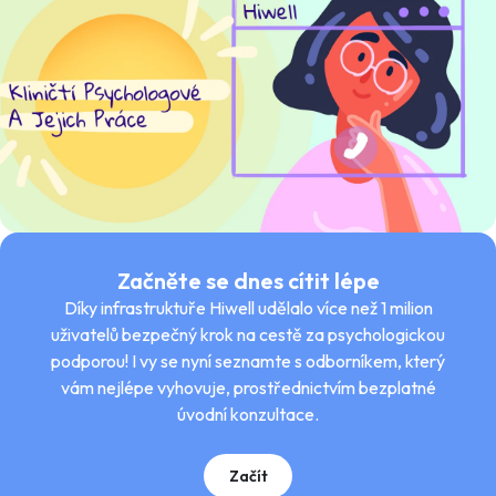
Začněte se dnes cítit lépe
Díky infrastruktuře Hiwell udělalo více než 1 milion
uživatelů bezpečný krok na cestě za psychologickou
podporou! I vy se nyní seznamte s odborníkem, který
vám nejlépe vyhovuje, prostřednictvím bezplatné
úvodní konzultace.
Začít