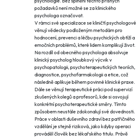
psychologie. Bez splnění těchto přísných
požadavků není možné se za klinického
psychologa označovat.
V rámci své specializace se kliničtí psychologové
věnují vědecky podloženým metodám pro
hodnocení, prevenci a léčbu psychických obtíží a
emočních problémů, které lidem komplikují život.
Na rozdíl od obecného psychologa absolvuje
klinický psycholog hloubkový výcvik v
psychopatologii, psychoterapeutických teoriích,
diagnostice, psychofarmakologii a etice, což
následně aplikuje během povinné klinické praxe.
Dále se věnují terapeutické práci pod supervizí
zkušených kolegů a profesorů, kde si osvojují
konkrétní psychoterapeutické směry. Tímto
způsobem neustále zdokonalují své dovednosti.
Práce v oblasti duševního zdraví bez patřičného
vzdělání je stejně riziková, jako kdyby operaci
prováděl člověk bez lékařského titulu. Právě