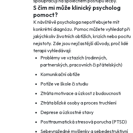
spolupracují na společném postupu léčby.
S čím mi může klinický psycholog
pomoct?
K návštěvě psychologa nepotřebujete mít
konkrétní diagnózu. Pomoc můžete vyhledat při
jakýchkoliv životních obtížích, krizích nebo pocitu
nejistoty. Zde jsou nejčastější důvody, proč lidé
terapii vyhledávají:
Problémy ve vztazích (rodinných,
partnerských, pracovních či přátelských)
Komunikační obtíže
Potíže ve škole či studiu
Ztráta motivace a úzkost z budoucnosti
Ztráta blízké osoby a proces truchlení
Deprese a úzkostné stavy
Posttraumatická stresová porucha (PTSD)
Sebevražedné myšlenky a sebedestruktivní