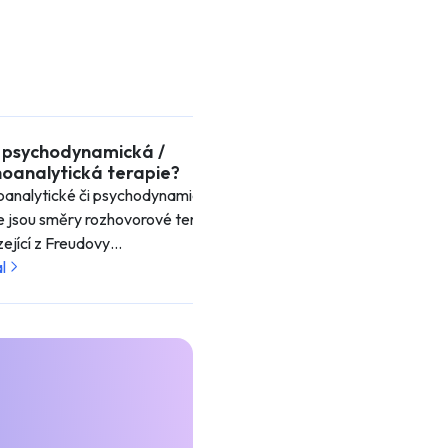
e psychodynamická /
Co je existenci
hoanalytická terapie?
Existenciální terapi
oanalytické či psychodynamické
psychoterapeutick
e jsou směry rozhovorové terapie
zkoumání…
ející z Freudovy…
Číst dál
l