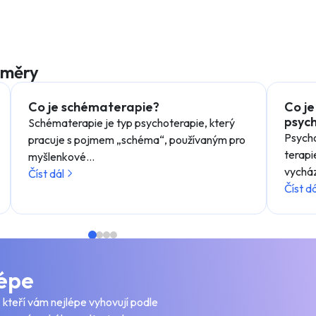
směry
Co je schématerapie?
Co j
psyc
Schématerapie je typ psychoterapie, který
Psych
pracuje s pojmem „schéma“, používaným pro
terapi
myšlenkové…
vycház
Číst dál
Číst dá
lépe
, kteří vám nejlépe vyhovují podle