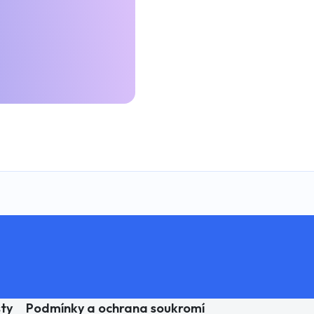
Trvá, Než Začne Působit?
sty
Podmínky a ochrana soukromí