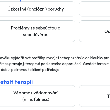
Úzkostné (anxiózní) poruchy
Problémy se sebeúctou a
Os
sebedůvěrou
lověku vyjádřit své prožitky, rozvíjet sebepoznání a do hloubky pro
išit a upravuje ji terapeut podle svého doporučení. Gestalt terapi
obu, po kterou to klient potřebuje.
stalt terapii
Vědomé uvědomování
T
(mindfulness)