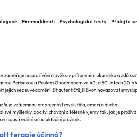
ologové
Firemní klienti
Psychologické testy
Přidejte s
ý se zaměřuje na prožívání člověka v přítomném okamžiku a zdůra
aurou Perlsovou a Paulem Goodmanem ve 40. a 50. letech 20. sto
bit jejich sebeuvědomění, žít autentičtější život, navazovat smyslu
razňuje vzájemnou propojenost mysli, těla, emocí a ducha.
 své myšlenky, pocity, chování a tělesné vjemy tak, jak je prožívá 
m soustředění se na aktuální prožitek.
alt terapie účinná?