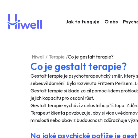
Jak to funguje
O nás
Psych
Hiwell
/
Terapie
/
Co je gestalt terapie?
Co je gestalt terapie?
Gestalt terapie je psychoterapeutický směr, kter
sebeuvědomění. Byla rozvinuta Fritzem Perlsem, L
Gestalt terapie si klade za cíl pomoci lidem prohlou
jejich kapacitu pro osobní růst.
Gestalt terapie vychází z celostního přístupu. Zdů
Terapeut klienta povzbuzuje, aby si více uvědomoval
minulosti nebo obav z budoucnosti zdůrazňuje význa
Na jaké psychické potíže je gest