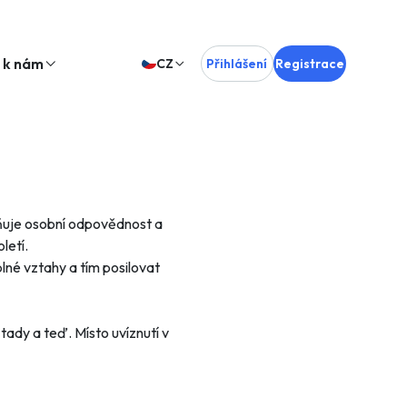
e k nám
CZ
Přihlášení
Registrace
zňuje osobní odpovědnost a
letí.
plné vztahy a tím posilovat
tady a teď. Místo uvíznutí v