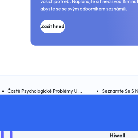
vašich potřeb. Naplánujte si hned svou 15minu
abyste se se svým odborníkem seznámili.
Začít hned
Časté Psychologické Problémy U Dětí A Dospívajících
Seznamte Se S Na
Hiwell