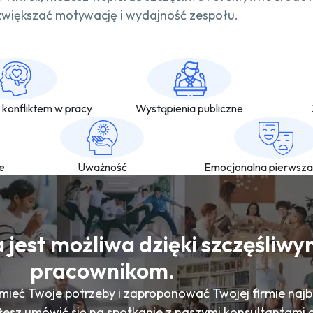
zwiększać motywację i wydajność zespołu.
konfliktem w pracy
Wystąpienia publiczne
e
Uważność
Emocjonalna pierwsz
 jest możliwa dzięki szczęśliw
pracownikom.
mieć Twoje potrzeby i zaproponować Twojej firmie najb
esz umówić się na spotkanie z naszymi konsultantami d