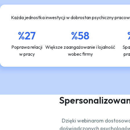
Każda jednostka inwestycji w dobrostan psychiczny pracowni
%27
%58
Poprawa relacji
Większe zaangażowanie i lojalność
Spa
w pracy
wobec firmy
pr
Spersonalizowan
Dzięki webinarom dostosowa
doświadczonych psychologów H