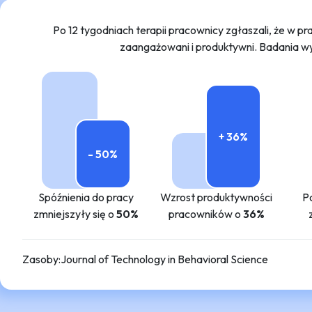
Po 12 tygodniach terapii pracownicy zgłaszali, że w pra
zaangażowani i produktywni. Badania wy
+ 36%
- 50%
Spóźnienia do pracy
Wzrost produktywności
P
zmniejszyły się o
50%
pracowników o
36%
Zasoby
:
Journal of Technology in Behavioral Science