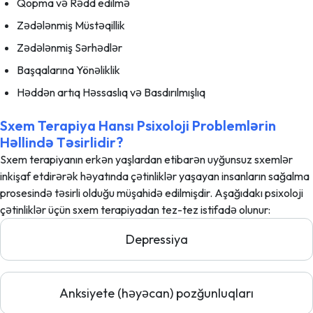
Qopma və Rədd edilmə
Zədələnmiş Müstəqillik
Zədələnmiş Sərhədlər
Başqalarına Yönəliklik
Həddən artıq Həssaslıq və Basdırılmışlıq
Sxem Terapiya Hansı Psixoloji Problemlərin
Həllində Təsirlidir?
Sxem terapiyanın erkən yaşlardan etibarən uyğunsuz sxemlər
inkişaf etdirərək həyatında çətinliklər yaşayan insanların sağalma
prosesində təsirli olduğu müşahidə edilmişdir. Aşağıdakı psixoloji
çətinliklər üçün sxem terapiyadan tez-tez istifadə olunur:
Depressiya
Anksiyete (həyəcan) pozğunluqları