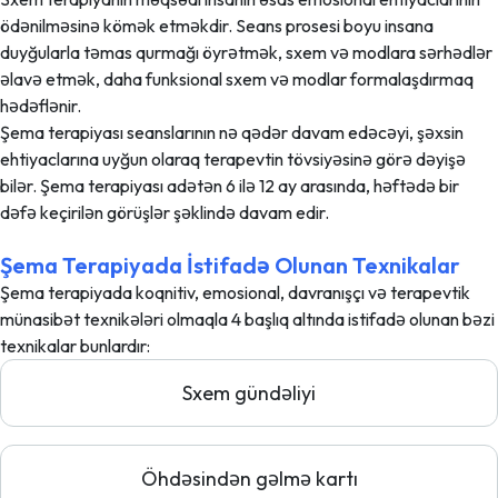
ödənilməsinə kömək etməkdir. Seans prosesi boyu insana
duyğularla təmas qurmağı öyrətmək, sxem və modlara sərhədlər
əlavə etmək, daha funksional sxem və modlar formalaşdırmaq
hədəflənir.
Şema terapiyası seanslarının nə qədər davam edəcəyi, şəxsin
ehtiyaclarına uyğun olaraq terapevtin tövsiyəsinə görə dəyişə
bilər. Şema terapiyası adətən 6 ilə 12 ay arasında, həftədə bir
dəfə keçirilən görüşlər şəklində davam edir.
Şema Terapiyada İstifadə Olunan Texnikalar
Şema terapiyada koqnitiv, emosional, davranışçı və terapevtik
münasibət texnikələri olmaqla 4 başlıq altında istifadə olunan bəzi
texnikalar bunlardır:
Sxem gündəliyi
Öhdəsindən gəlmə kartı