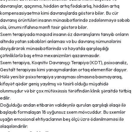
davranışlar, qaçınma, həddən artıq fədakarlıq, həddən artıq
kompensasiyaetmə kimi davranışlarda göstərə bilər. Bu cür
davranış örüntüləri insanın münasibətlərində zədələnməyə səbəb
ola, ümumi rifahına mənfi təsir göstərə bilər.
Sxem terapiyada məqsəd insanın öz davranışlarını tanıyıb onların
altında yatan səbəbləri anlaması və bu davranış nümunələrini
dəyişdirərək münasibətlərində və həyatda qarşılaşdığı
çətinliklərlə baş etmə mexanizmləri qazanmasıdır.
Sxem terapiya, Koqnitiv Davranışçı Terapiya (KDT), psixoanaliz,
Gestalt terapiyası kimi yanaşmalardan ortaq elementlər daşıyır.
Hələ yeni bir psixoterapiya yanaşması olmasına baxmayaraq,
kifayət qədər geniş yayılmış və təsirli olduğu müşahidə
olunmuşdur və bir çox mütəxəssis tərəfindən klinik şəraitdə tətbiq
edilir.
Doğulduğu andan etibarən valideynlə qurulan qarşılıqlı əlaqə ilə
başlayıb formalaşan 18 uyğunsuz sxem mövcuddur. Bu sxemlər
uşağın emosional ehtiyaclarının beş ölçü üzrə ödənilməməsi ilə
əlaqələndirilir: