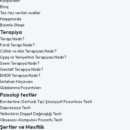
Korporativ
Bloq
Tez-tez verilən suallar
Haqqımızda
Bizimlə Əlaqə
Terapiya
Terapi Nədir?
Fərdi Terapi Nədir?
Cütlük və Ailə Terapiyası Nədir?
Uşaq və Yeniyetmə Terapiyası Nədir?
Sxem Terapiya Nədir?
Gestalt Terapiya Nədir?
EMDR Terapiya Nədir?
İmtahan Həyəcanı
Qidalanma Pozuntuları
Psixoloji testlər
Borderline (Sərhədi Tip) Şəxsiyyət Pozuntusu Testi
Depressiya Testi
Yetkinlərin Diqqət Dağınıqlığı Testi
Obsessiv-Kompulsiv Pozuntu Testi
Şərtlər və Məxfilik