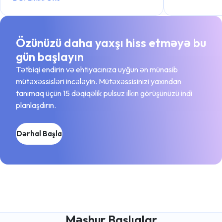
Özünüzü daha yaxşı hiss etməyə bu
gün başlayın
Tətbiqi endirin və ehtiyacınıza uyğun ən münasib
mütəxəssisləri incələyin. Mütəxəssisinizi yaxından
tanımaq üçün 15 dəqiqəlik pulsuz ilkin görüşünüzü indi
planlaşdırın.
Dərhal Başla
Məşhur Başlıqlar