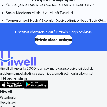
Özünə Şəfqət Nədir və Onu Necə Tətbiq Etmək Olar?
Sosial Medianın Müsbət və Mənfi Təsirləri
Temperament Nədir? Sxemlər Xasiyyətimizə Necə Təsir Göstərir?
Dəstəyə ehtiyacınız var? Bizimlə əlaqə saxlayın!
Bizimlə əlaqə saxlayın
Hiwell altyapısı ilə 2000-dən çox mütəxəssisə psixoloji dəstək,
qidalanma məsləhəti və psixiatriya xidməti üçün çata bilərsiniz!
Tətbiqi endirin
Hiwell
Psixoloqlar
Necə işləyir