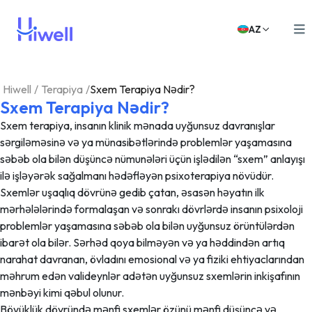
AZ
Hiwell
/
Terapiya
/
Sxem Terapiya Nədir?
Sxem Terapiya Nədir?
Sxem terapiya, insanın klinik mənada uyğunsuz davranışlar
sərgiləməsinə və ya münasibətlərində problemlər yaşamasına
səbəb ola bilən düşüncə nümunələri üçün işlədilən “sxem” anlayışı
ilə işləyərək sağalmanı hədəfləyən psixoterapiya növüdür.
Sxemlər uşaqlıq dövrünə gedib çatan, əsasən həyatın ilk
mərhələlərində formalaşan və sonrakı dövrlərdə insanın psixoloji
problemlər yaşamasına səbəb ola bilən uyğunsuz örüntülərdən
ibarət ola bilər. Sərhəd qoya bilməyən və ya həddindən artıq
narahat davranan, övladını emosional və ya fiziki ehtiyaclarından
məhrum edən valideynlər adətən uyğunsuz sxemlərin inkişafının
mənbəyi kimi qəbul olunur.
Böyüklük dövründə mənfi sxemlər özünü mənfi düşüncə və