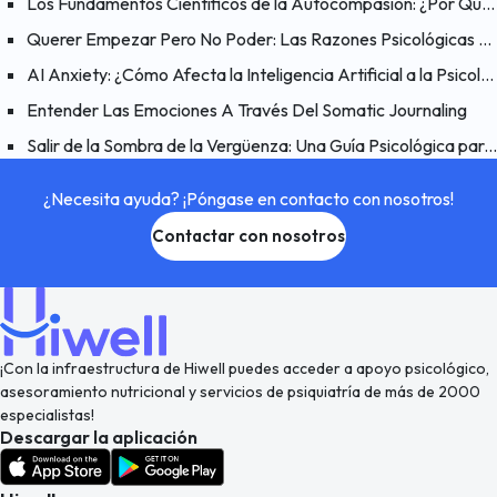
Los Fundamentos Científicos de la Autocompasión: ¿Por Qué Funciona la Autocompasión?
Querer Empezar Pero No Poder: Las Razones Psicológicas Detrás del Problema de “Quiero Hacerlo Pero No Puedo”
AI Anxiety: ¿Cómo Afecta la Inteligencia Artificial a la Psicología Humana?
Entender Las Emociones A Través Del Somatic Journaling
Salir de la Sombra de la Vergüenza: Una Guía Psicológica para Hacer las Paces Contigo Mismo
¿Necesita ayuda? ¡Póngase en contacto con nosotros!
Contactar con nosotros
¡Con la infraestructura de Hiwell puedes acceder a apoyo psicológico,
asesoramiento nutricional y servicios de psiquiatría de más de 2000
especialistas!
Descargar la aplicación