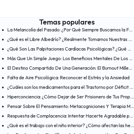
Temas populares
La Melancolía del Pasado: ¿Por Qué Siempre Buscamos la Felicidad en los «Viejos Tiempos»?
¿Qué es el Libre Albedrío? ¿Realmente Tomamos Nuestras Propias Decisiones?
¿Qué Son Las Palpitaciones Cardíacas Psicológicas? ¿Qué Ayuda A Aliviar Las Palpitaciones?
Más Que Un Simple Juego: Los Beneficios Mentales De Los Videojuegos
El Destino Compartido De Una Generación: El Burnout Millennial
Falta de Aire Psicológica: Reconocer el Estrés y la Ansiedad
¿Cuáles son los medicamentos para el Trastorno por Déficit de Atención e Hiperactividad (TDAH)?
Hiperconciencia: ¿Cómo Dejar de Ser Prisionero de Tus Propios Pensamientos?
Pensar Sobre El Pensamiento: Metacogniciones Y Terapia Metacognitiva
Respuesta de Complacencia: Intentar Hacerte Agradable para Reducir el Peligro
¿Qué es el trabajo con el niño interior? ¿Cómo afectan las heridas del pasado al presente?