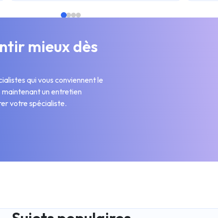
tir mieux dès
ialistes qui vous conviennent le
s maintenant un entretien
er votre spécialiste.