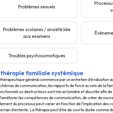
Processu
Problèmes sexuels
s
Problèmes scolaires / anxiété liée
Événeme
aux examens
Troubles psychosomatiques
thérapie familiale systémique
s thérapeutique général commence par un entretien d’évaluation a
schémas de communication, les rapports de force au sein de la famil
fonctionnels ou destructeurs sont mis en lumière et discutés afin d
d’améliorer les compétences de communication, de créer de nouv
ement du processus peut varier en fonction de l’implication des c
n terrain d’entente. La thérapie peut être de courte durée comme d