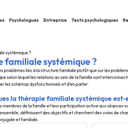
ous
Psychologues
Entreprise
Tests psychologiques
Re
ale systémique ?
e familiale systémique ?
s problèmes liés à la structure familiale plutôt que sur les problè
pe selon lequel les relations au sein de la famille sont interconnec
fier les schémas dysfonctionnels et d’en parler.
es la thérapie familiale systémique est‑e
s membres de la famille et leur participation active aux séances 
t ensemble, définissent des objectifs et cherchent des voies de c
njugale et familiale.