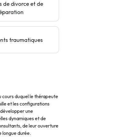
s de divorce et de
éparation
nts traumatiques
u cours duquel le thérapeute
le et les configurations
e développer une
elles dynamiques et de
onsultants, de leur ouverture
e longue durée.