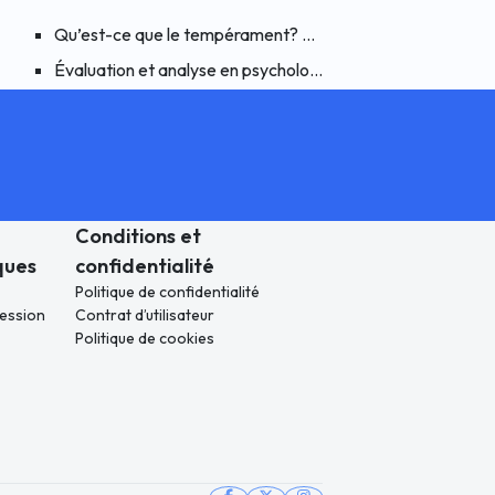
ychologues Cliniciens ?
Chez Les Enfants Et Les Adolescents
Qu’est-ce que le tempérament? Comment les schémas aff
été généralisée n’est pas traité? Voici des façons de surmonter le t
Évaluation et analyse en psychologie: les tests psychologi
Conditions et
ques
confidentialité
Politique de confidentialité
ression
Contrat d’utilisateur
Politique de cookies