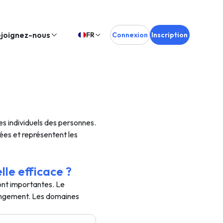
joignez-nous
FR
Connexion
Inscription
mes individuels des personnes.
tées et représentent les
lle efficace ?
sont importantes. Le
hangement. Les domaines