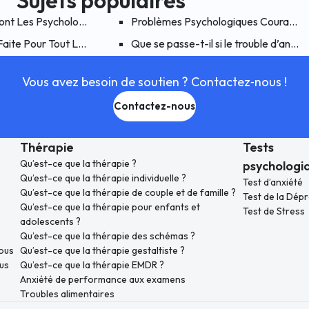
Sujets populaires
ue
nt Les Psychologues Qui Travaillent Chez Hiwell : Que Font Les Ps
Problèmes Psychologiques Courants 
du changement climatique ?
Faite Pour Tout Le Monde
Que se passe-t-il si le trouble d’anxi
Vous avez besoin de soutien ? Contactez‑nous !
Contactez-nous
Thérapie
Tests
Qu’est-ce que la thérapie ?
psychologi
Qu’est-ce que la thérapie individuelle ?
Test d’anxiété
Qu’est-ce que la thérapie de couple et de famille ?
Test de la Dép
Qu’est-ce que la thérapie pour enfants et
Test de Stress
adolescents ?
Qu’est-ce que la thérapie des schémas ?
ous
Qu’est-ce que la thérapie gestaltiste ?
us
Qu’est-ce que la thérapie EMDR ?
Anxiété de performance aux examens
Troubles alimentaires