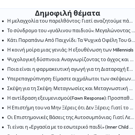
Δημοφιλή θέματα
Η μελαγχολία του παρελθόντος: Γιατί αναζητούμε πάντα την ευτυχία στις «παλιές καλές μέρες»;
Το σύνδρομο του «γυάλινου παιδιού»: Μεγαλώνοντας στη σκιά ενός αδελφού με ειδικές ανάγκες
Κάτι Παραπάνω Από Παιχνίδι: Τα Ψυχικά Οφέλη Του Gaming
Η κοινή μοίρα μιας γενιάς: Η εξουθένωση των Millennials
Ψυχολογική δύσπνοια: Αναγνωρίζοντας το άγχος και την ανησυχία
Ποια είναι η φαρμακευτική αγωγή για τη Διαταραχή Ελλειμματικής Προσοχής και Υπερκινητικότητας (ΔΕΠΥ);
Υπερεπαγρύπνηση: Είμαστε αιχμάλωτοι των σκέψεων μας; Πως μπορούμε να «απελευθερωθούμε»;
Σκέψη για τη Σκέψη: Μεταγνωσίες και Μεταγνωστική Θεραπεία
Η αντίδραση εξευμενισμού(Fawn Response): Προσπαθώντας να κάνετε τον εαυτό σας συμπαθή για να μειώσετε τον κίνδυνο
Η Επιστήμη του να Μην Ξέρεις ότι Δεν Ξέρεις: Γιατί το Φαινόμενο Dunning-Kruger Είναι Παραπλανητικό;
Οι Επιστημονικές Βάσεις της Αυτοσυμπόνιας: Γιατί Λειτουργεί η Αυτοσυμπόνια;
Τι είναι η «Εργασία με το εσωτερικό παιδί» (Inner Child Work); Πώς επηρεάζουν οι πληγές του παρελθόντος το παρόν;