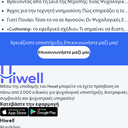
Βγαίνοντας από τη Σκιά της Ντροπής: Ένας Ψυχολογικός Οδηγός για να Συμφιλιωθείτε με τον Εαυτό σας
Άγχος για την τεχνητή νοημοσύνη: Πώς επηρεάζει η τεχνητή νοημοσύνη την ανθρώπινη ψυχολογία;
Γιατί Πονάει Τόσο το να σε Αγνοούν; Οι Ψυχολογικές Επιπτώσεις της Αδιαφορίας
«Cushioning- το εφεδρικό σχέδιο»: Τι σημαίνει να διατηρείται ένα εφεδρικό σχέδιο σε μια σχέση και γιατί συμβαίνει;
Χρειάζεστε υποστήριξη; Επικοινωνήστε μαζί μας!
Επικοινωνήστε μαζί μας
Μέσω της υποδομής του Hiwell μπορείτε να έχετε πρόσβαση σε
πάνω από 2.000 ειδικούς για ψυχολογική υποστήριξη, διατροφικές
συμβουλές και ψυχιατρικές υπηρεσίες!
Κατεβάστε την εφαρμογή
Hiwell
Ψυχολόγοι