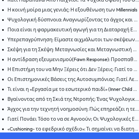
Η κοινή μοίρα μιας γενιάς: Η εξουθένωση των Millennials
Ψυχολογική δύσπνοια: Αναγνωρίζοντας το άγχος και την ανησυχία
Ποια είναι η φαρμακευτική αγωγή για τη Διαταραχή Ελλειμματικής Προσοχής και Υπερκινητικότητας (ΔΕΠΥ);
Υπερεπαγρύπνηση: Είμαστε αιχμάλωτοι των σκέψεων μας; Πως μπορούμε να «απελευθερωθούμε»;
Σκέψη για τη Σκέψη: Μεταγνωσίες και Μεταγνωστική Θεραπεία
Η αντίδραση εξευμενισμού(Fawn Response): Προσπαθώντας να κάνετε τον εαυτό σας συμπαθή για να μειώσετε τον κίνδυνο
Η Επιστήμη του να Μην Ξέρεις ότι Δεν Ξέρεις: Γιατί το Φαινόμενο Dunning-Kruger Είναι Παραπλανητικό;
Οι Επιστημονικές Βάσεις της Αυτοσυμπόνιας: Γιατί Λειτουργεί η Αυτοσυμπόνια;
Τι είναι η «Εργασία με το εσωτερικό παιδί» (Inner Child Work); Πώς επηρεάζουν οι πληγές του παρελθόντος το παρόν;
Βγαίνοντας από τη Σκιά της Ντροπής: Ένας Ψυχολογικός Οδηγός για να Συμφιλιωθείτε με τον Εαυτό σας
Άγχος για την τεχνητή νοημοσύνη: Πώς επηρεάζει η τεχνητή νοημοσύνη την ανθρώπινη ψυχολογία;
Γιατί Πονάει Τόσο το να σε Αγνοούν; Οι Ψυχολογικές Επιπτώσεις της Αδιαφορίας
«Cushioning- το εφεδρικό σχέδιο»: Τι σημαίνει να διατηρείται ένα εφεδρικό σχέδιο σε μια σχέση και γιατί συμβαίνει;