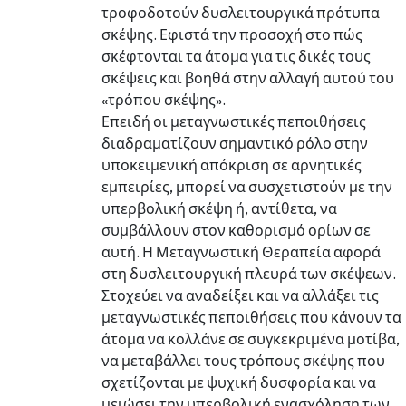
τροφοδοτούν δυσλειτουργικά πρότυπα
σκέψης. Εφιστά την προσοχή στο πώς
σκέφτονται τα άτομα για τις δικές τους
σκέψεις και βοηθά στην αλλαγή αυτού του
«τρόπου σκέψης».
Επειδή οι μεταγνωστικές πεποιθήσεις
διαδραματίζουν σημαντικό ρόλο στην
υποκειμενική απόκριση σε αρνητικές
εμπειρίες, μπορεί να συσχετιστούν με την
υπερβολική σκέψη ή, αντίθετα, να
συμβάλλουν στον καθορισμό ορίων σε
αυτή. Η Μεταγνωστική Θεραπεία αφορά
στη δυσλειτουργική πλευρά των σκέψεων.
Στοχεύει να αναδείξει και να αλλάξει τις
μεταγνωστικές πεποιθήσεις που κάνουν τα
άτομα να κολλάνε σε συγκεκριμένα μοτίβα,
να μεταβάλλει τους τρόπους σκέψης που
σχετίζονται με ψυχική δυσφορία και να
μειώσει την υπερβολική ενασχόληση των