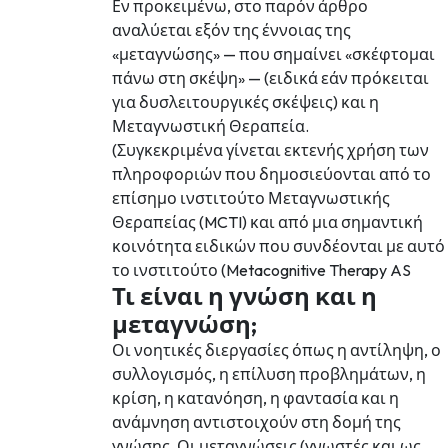
Εν προκειμένω, στο παρόν άρθρο
αναλύεται εξόν της έννοιας της
«μεταγνώσης» — που σημαίνει «σκέφτομαι
πάνω στη σκέψη» — (ειδικά εάν πρόκειται
για δυσλειτουργικές σκέψεις) και η
Μεταγνωστική Θεραπεία.
(Συγκεκριμένα γίνεται εκτενής χρήση των
πληροφοριών που δημοσιεύονται από το
επίσημο ινστιτούτο Μεταγνωστικής
Θεραπείας (MCTI) και από μια σημαντική
κοινότητα ειδικών που συνδέονται με αυτό
το ινστιτούτο (Metacognitive Therapy AS
Τι είναι η γνώση και η
μεταγνώση;
Οι νοητικές διεργασίες όπως η αντίληψη, ο
συλλογισμός, η επίλυση προβλημάτων, η
κρίση, η κατανόηση, η φαντασία και η
ανάμνηση αντιστοιχούν στη δομή της
γνώσης. Οι μεταγνώσεις (γνωστές και ως