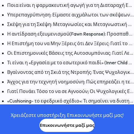
Ποια είναι η φαρμακευτική αγωγή για τη Διαταραχή Ελλειμματικής Προσοχής και Υπερκινητικότητας (ΔΕΠΥ);
Υπερεπαγρύπνηση: Είμαστε αιχμάλωτοι των σκέψεων μας; Πως μπορούμε να «απελευθερωθούμε»;
Σκέψη για τη Σκέψη: Μεταγνωσίες και Μεταγνωστική Θεραπεία
Η αντίδραση εξευμενισμού(Fawn Response): Προσπαθώντας να κάνετε τον εαυτό σας συμπαθή για να μειώσετε τον κίνδυνο
Η Επιστήμη του να Μην Ξέρεις ότι Δεν Ξέρεις: Γιατί το Φαινόμενο Dunning-Kruger Είναι Παραπλανητικό;
Οι Επιστημονικές Βάσεις της Αυτοσυμπόνιας: Γιατί Λειτουργεί η Αυτοσυμπόνια;
Τι είναι η «Εργασία με το εσωτερικό παιδί» (Inner Child Work); Πώς επηρεάζουν οι πληγές του παρελθόντος το παρόν;
Βγαίνοντας από τη Σκιά της Ντροπής: Ένας Ψυχολογικός Οδηγός για να Συμφιλιωθείτε με τον Εαυτό σας
Άγχος για την τεχνητή νοημοσύνη: Πώς επηρεάζει η τεχνητή νοημοσύνη την ανθρώπινη ψυχολογία;
Γιατί Πονάει Τόσο το να σε Αγνοούν; Οι Ψυχολογικές Επιπτώσεις της Αδιαφορίας
«Cushioning- το εφεδρικό σχέδιο»: Τι σημαίνει να διατηρείται ένα εφεδρικό σχέδιο σε μια σχέση και γιατί συμβαίνει;
Χρειάζεστε υποστήριξη; Επικοινωνήστε μαζί μας!
Επικοινωνήστε μαζί μας