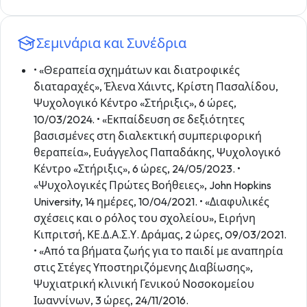
Σεμινάρια και Συνέδρια
• «Θεραπεία σχημάτων και διατροφικές
διαταραχές», Έλενα Χάιντς, Κρίστη Πασαλίδου,
Ψυχολογικό Κέντρο «Στήριξις», 6 ώρες,
10/03/2024. • «Εκπαίδευση σε δεξιότητες
βασισμένες στη διαλεκτική συμπεριφορική
θεραπεία», Ευάγγελος Παπαδάκης, Ψυχολογικό
Κέντρο «Στήριξις», 6 ώρες, 24/05/2023. •
«Ψυχολογικές Πρώτες Βοήθειες», John Hopkins
University, 14 ημέρες, 10/04/2021. • «Διαφυλικές
σχέσεις και ο ρόλος του σχολείου», Ειρήνη
Κιπριτσή, ΚΕ.Δ.Α.Σ.Υ. Δράμας, 2 ώρες, 09/03/2021.
• «Από τα βήματα ζωής για το παιδί με αναπηρία
στις Στέγες Υποστηριζόμενης Διαβίωσης»,
Ψυχιατρική κλινική Γενικού Νοσοκομείου
Ιωαννίνων, 3 ώρες, 24/11/2016.