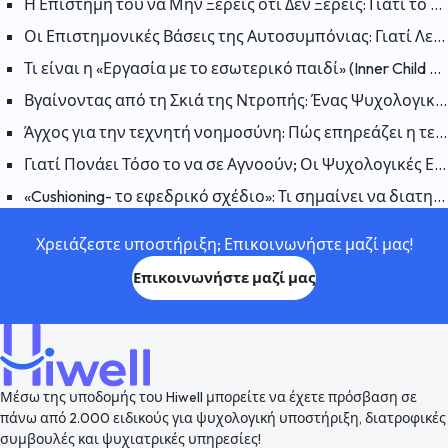
Η Επιστήμη του να Μην Ξέρεις ότι Δεν Ξέρεις: Γιατί το Φαινόμενο Dunning-Kruger Είναι Παραπλανητικό;
Οι Επιστημονικές Βάσεις της Αυτοσυμπόνιας: Γιατί Λειτουργεί η Αυτοσυμπόνια;
Τι είναι η «Εργασία με το εσωτερικό παιδί» (Inner Child Work); Πώς επηρεάζουν οι πληγές του παρελθόντος το παρόν;
Βγαίνοντας από τη Σκιά της Ντροπής: Ένας Ψυχολογικός Οδηγός για να Συμφιλιωθείτε με τον Εαυτό σας
Άγχος για την τεχνητή νοημοσύνη: Πώς επηρεάζει η τεχνητή νοημοσύνη την ανθρώπινη ψυχολογία;
Γιατί Πονάει Τόσο το να σε Αγνοούν; Οι Ψυχολογικές Επιπτώσεις της Αδιαφορίας
«Cushioning- το εφεδρικό σχέδιο»: Τι σημαίνει να διατηρείται ένα εφεδρικό σχέδιο σε μια σχέση και γιατί συμβαίνει;
Χρειάζεστε υποστήριξη; Επικοινωνήστε μαζί μας!
Επικοινωνήστε μαζί μας
Μέσω της υποδομής του Hiwell μπορείτε να έχετε πρόσβαση σε
πάνω από 2.000 ειδικούς για ψυχολογική υποστήριξη, διατροφικές
συμβουλές και ψυχιατρικές υπηρεσίες!