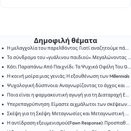
Δημοφιλή θέματα
Η μελαγχολία του παρελθόντος: Γιατί αναζητούμε πάντα την ευτυχία στις «παλιές καλές μέρες»;
Το σύνδρομο του «γυάλινου παιδιού»: Μεγαλώνοντας στη σκιά ενός αδελφού με ειδικές ανάγκες
Κάτι Παραπάνω Από Παιχνίδι: Τα Ψυχικά Οφέλη Του Gaming
Η κοινή μοίρα μιας γενιάς: Η εξουθένωση των Millennials
Ψυχολογική δύσπνοια: Αναγνωρίζοντας το άγχος και την ανησυχία
Ποια είναι η φαρμακευτική αγωγή για τη Διαταραχή Ελλειμματικής Προσοχής και Υπερκινητικότητας (ΔΕΠΥ);
Υπερεπαγρύπνηση: Είμαστε αιχμάλωτοι των σκέψεων μας; Πως μπορούμε να «απελευθερωθούμε»;
Σκέψη για τη Σκέψη: Μεταγνωσίες και Μεταγνωστική Θεραπεία
Η αντίδραση εξευμενισμού(Fawn Response): Προσπαθώντας να κάνετε τον εαυτό σας συμπαθή για να μειώσετε τον κίνδυνο