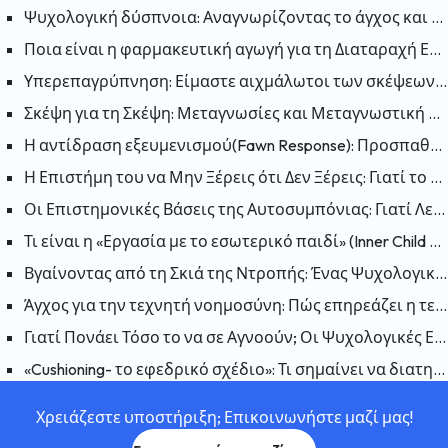
Ψυχολογική δύσπνοια: Αναγνωρίζοντας το άγχος και την ανησυχία
Ποια είναι η φαρμακευτική αγωγή για τη Διαταραχή Ελλειμματικής Προσοχής και Υπερκινητικότητας (ΔΕΠΥ);
Υπερεπαγρύπνηση: Είμαστε αιχμάλωτοι των σκέψεων μας; Πως μπορούμε να «απελευθερωθούμε»;
Σκέψη για τη Σκέψη: Μεταγνωσίες και Μεταγνωστική Θεραπεία
Η αντίδραση εξευμενισμού(Fawn Response): Προσπαθώντας να κάνετε τον εαυτό σας συμπαθή για να μειώσετε τον κίνδυνο
Η Επιστήμη του να Μην Ξέρεις ότι Δεν Ξέρεις: Γιατί το Φαινόμενο Dunning-Kruger Είναι Παραπλανητικό;
Οι Επιστημονικές Βάσεις της Αυτοσυμπόνιας: Γιατί Λειτουργεί η Αυτοσυμπόνια;
Τι είναι η «Εργασία με το εσωτερικό παιδί» (Inner Child Work); Πώς επηρεάζουν οι πληγές του παρελθόντος το παρόν;
Βγαίνοντας από τη Σκιά της Ντροπής: Ένας Ψυχολογικός Οδηγός για να Συμφιλιωθείτε με τον Εαυτό σας
Άγχος για την τεχνητή νοημοσύνη: Πώς επηρεάζει η τεχνητή νοημοσύνη την ανθρώπινη ψυχολογία;
Γιατί Πονάει Τόσο το να σε Αγνοούν; Οι Ψυχολογικές Επιπτώσεις της Αδιαφορίας
«Cushioning- το εφεδρικό σχέδιο»: Τι σημαίνει να διατηρείται ένα εφεδρικό σχέδιο σε μια σχέση και γιατί συμβαίνει;
Χρειάζεστε υποστήριξη; Επικοινωνήστε μαζί μας!