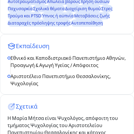
Αυτοτραυματισμός
Απώλεια βάρους
Χρήση ουσιών
Παχυσαρκία
Σχολικά θέματα
Διαχείριση θυμού
Στρες
Τραύμα και PTSD
Ύπνος ή αϋπνία
Μεταβάσεις ζωής
Διαταραχές πρόσληψης τροφής
Αυτοπεποίθηση
Εκπαίδευση
Εθνικό και Καποδιστριακό Πανεπιστήμιο Αθηνών,
Προαγωγή & Αγωγή Υγείας / Απόφοιτος
Αριστοτέλειο Πανεπιστήμιο Θεσσαλονίκης,
Ψυχολογίας
Σχετικά
Η Μαρία Μήτσα είναι Ψυχολόγος, απόφοιτη του
τμήματος Ψυχολογίας του Αριστοτελείου
Πανεπιστημίου Θεσσαλονίκης και κάτοχος