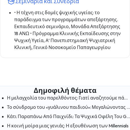
Σεμινάρια και Συνέδρια
• Η τέχνη στις δομές ψυχικής υγείας: το
παράδειγμα των προγραμμάτων απεξάρτησης.
Εκπαιδευτικό σεμινάριο, Μονάδα Απεξάρτησης
18 ΑΝΩ • Πρόγραμμα Κλινικής Εκπαίδευσης στην
Ψυχική Υγεία, Α’ Πανεπιστημιακή Ψυχιατρική
Κλινική, Γενικό Νοσοκομείο Παπαγεωργίου
Δημοφιλή θέματα
Η μελαγχολία του παρελθόντος: Γιατί αναζητούμε πάντα την ευτυχία στις «παλιές καλές μέρες»;
Το σύνδρομο του «γυάλινου παιδιού»: Μεγαλώνοντας στη σκιά ενός αδελφού με ειδικές ανάγκες
Κάτι Παραπάνω Από Παιχνίδι: Τα Ψυχικά Οφέλη Του Gaming
Η κοινή μοίρα μιας γενιάς: Η εξουθένωση των Millennials