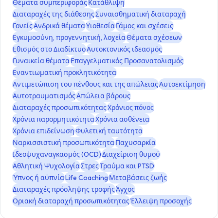
Θέματα συμπεριφοράς
Κατάθλιψη
Διαταραχές της διάθεσης
Συναισθηματική διαταραχή
Γονείς
Ανδρικά θέματα
Υιοθεσία
Γάμος και σχέσεις
Εγκυμοσύνη, προγεννητική, λοχεία
Θέματα σχέσεων
Εθισμός στο Διαδίκτυο
Αυτοκτονικός ιδεασμός
Γυναικεία θέματα
Επαγγελματικός Προσανατολισμός
Εναντιωματική προκλητικότητα
Αντιμετώπιση του πένθους και της απώλειας
Αυτοεκτίμηση
Αυτοτραυματισμός
Απώλεια βάρους
Διαταραχές προσωπικότητας
Χρόνιος πόνος
Χρόνια παρορμητικότητα
Χρόνια ασθένεια
Χρόνια επιδείνωση
Φυλετική ταυτότητα
Ναρκισσιστική προσωπικότητα
Παχυσαρκία
Ιδεοψυχαναγκασμός (OCD)
Διαχείριση θυμού
Αθλητική Ψυχολογία
Στρες
Τραύμα και PTSD
Ύπνος ή αϋπνία
Life Coaching
Μεταβάσεις ζωής
Διαταραχές πρόσληψης τροφής
Άγχος
Οριακή διαταραχή προσωπικότητας
Έλλειψη προσοχής