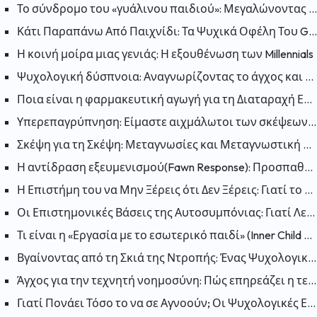
Το σύνδρομο του «γυάλινου παιδιού»: Μεγαλώνοντας στη σκιά ενός αδελφού με ειδικές ανάγκες
Κάτι Παραπάνω Από Παιχνίδι: Τα Ψυχικά Οφέλη Του Gaming
Η κοινή μοίρα μιας γενιάς: Η εξουθένωση των Millennials
Ψυχολογική δύσπνοια: Αναγνωρίζοντας το άγχος και την ανησυχία
Ποια είναι η φαρμακευτική αγωγή για τη Διαταραχή Ελλειμματικής Προσοχής και Υπερκινητικότητας (ΔΕΠΥ);
Υπερεπαγρύπνηση: Είμαστε αιχμάλωτοι των σκέψεων μας; Πως μπορούμε να «απελευθερωθούμε»;
Σκέψη για τη Σκέψη: Μεταγνωσίες και Μεταγνωστική Θεραπεία
Η αντίδραση εξευμενισμού(Fawn Response): Προσπαθώντας να κάνετε τον εαυτό σας συμπαθή για να μειώσετε τον κίνδυνο
Η Επιστήμη του να Μην Ξέρεις ότι Δεν Ξέρεις: Γιατί το Φαινόμενο Dunning-Kruger Είναι Παραπλανητικό;
Οι Επιστημονικές Βάσεις της Αυτοσυμπόνιας: Γιατί Λειτουργεί η Αυτοσυμπόνια;
Τι είναι η «Εργασία με το εσωτερικό παιδί» (Inner Child Work); Πώς επηρεάζουν οι πληγές του παρελθόντος το παρόν;
Βγαίνοντας από τη Σκιά της Ντροπής: Ένας Ψυχολογικός Οδηγός για να Συμφιλιωθείτε με τον Εαυτό σας
Άγχος για την τεχνητή νοημοσύνη: Πώς επηρεάζει η τεχνητή νοημοσύνη την ανθρώπινη ψυχολογία;
Γιατί Πονάει Τόσο το να σε Αγνοούν; Οι Ψυχολογικές Επιπτώσεις της Αδιαφορίας