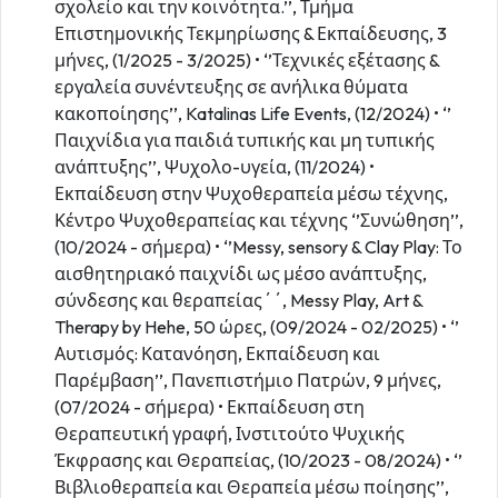
σχολείο και την κοινότητα.’’, Τμήμα
Επιστημονικής Τεκμηρίωσης & Εκπαίδευσης, 3
μήνες, (1/2025 - 3/2025) • ‘’Τεχνικές εξέτασης &
εργαλεία συνέντευξης σε ανήλικα θύματα
κακοποίησης’’, Katalinas Life Events, (12/2024) • ‘’
Παιχνίδια για παιδιά τυπικής και μη τυπικής
ανάπτυξης’’, Ψυχολο-υγεία, (11/2024) •
Εκπαίδευση στην Ψυχοθεραπεία μέσω τέχνης,
Κέντρο Ψυχοθεραπείας και τέχνης ‘’Συνώθηση’’,
(10/2024 - σήμερα) • ‘’Messy, sensory & Clay Play: Το
αισθητηριακό παιχνίδι ως μέσο ανάπτυξης,
σύνδεσης και θεραπείας΄΄, Messy Play, Art &
Therapy by Hehe, 50 ώρες, (09/2024 - 02/2025) • ‘’
Αυτισμός: Κατανόηση, Εκπαίδευση και
Παρέμβαση’’, Πανεπιστήμιο Πατρών, 9 μήνες,
(07/2024 - σήμερα) • Εκπαίδευση στη
Θεραπευτική γραφή, Ινστιτούτο Ψυχικής
Έκφρασης και Θεραπείας, (10/2023 - 08/2024) • ‘’
Βιβλιοθεραπεία και Θεραπεία μέσω ποίησης’’,