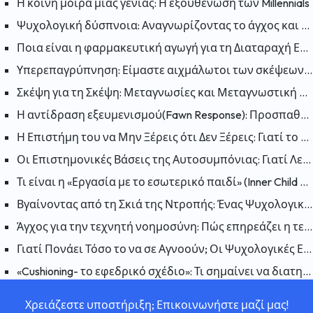
Η κοινή μοίρα μιας γενιάς: Η εξουθένωση των Millennials
Ψυχολογική δύσπνοια: Αναγνωρίζοντας το άγχος και την ανησυχία
Ποια είναι η φαρμακευτική αγωγή για τη Διαταραχή Ελλειμματικής Προσοχής και Υπερκινητικότητας (ΔΕΠΥ);
Υπερεπαγρύπνηση: Είμαστε αιχμάλωτοι των σκέψεων μας; Πως μπορούμε να «απελευθερωθούμε»;
Σκέψη για τη Σκέψη: Μεταγνωσίες και Μεταγνωστική Θεραπεία
Η αντίδραση εξευμενισμού(Fawn Response): Προσπαθώντας να κάνετε τον εαυτό σας συμπαθή για να μειώσετε τον κίνδυνο
Η Επιστήμη του να Μην Ξέρεις ότι Δεν Ξέρεις: Γιατί το Φαινόμενο Dunning-Kruger Είναι Παραπλανητικό;
Οι Επιστημονικές Βάσεις της Αυτοσυμπόνιας: Γιατί Λειτουργεί η Αυτοσυμπόνια;
Τι είναι η «Εργασία με το εσωτερικό παιδί» (Inner Child Work); Πώς επηρεάζουν οι πληγές του παρελθόντος το παρόν;
Βγαίνοντας από τη Σκιά της Ντροπής: Ένας Ψυχολογικός Οδηγός για να Συμφιλιωθείτε με τον Εαυτό σας
Άγχος για την τεχνητή νοημοσύνη: Πώς επηρεάζει η τεχνητή νοημοσύνη την ανθρώπινη ψυχολογία;
Γιατί Πονάει Τόσο το να σε Αγνοούν; Οι Ψυχολογικές Επιπτώσεις της Αδιαφορίας
«Cushioning- το εφεδρικό σχέδιο»: Τι σημαίνει να διατηρείται ένα εφεδρικό σχέδιο σε μια σχέση και γιατί συμβαίνει;
Χρειάζεστε υποστήριξη; Επικοινωνήστε μαζί μας!