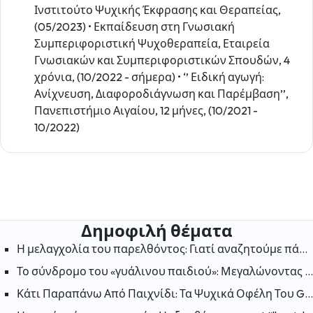
Ινστιτούτο Ψυχικής Έκφρασης και Θεραπείας,
(05/2023) • Εκπαίδευση στη Γνωσιακή
Συμπεριφοριστική Ψυχοθεραπεία, Εταιρεία
Γνωσιακών και Συμπεριφοριστικών Σπουδών, 4
χρόνια, (10/2022 - σήμερα) • ‘’ Ειδική αγωγή:
Ανίχνευση, Διαφοροδιάγνωση και Παρέμβαση’’,
Πανεπιστήμιο Αιγαίου, 12 μήνες, (10/2021 -
10/2022)
Δημοφιλή θέματα
Η μελαγχολία του παρελθόντος: Γιατί αναζητούμε πάντα την ευτυχία στις «παλιές καλές μέρες»;
Το σύνδρομο του «γυάλινου παιδιού»: Μεγαλώνοντας στη σκιά ενός αδελφού με ειδικές ανάγκες
Κάτι Παραπάνω Από Παιχνίδι: Τα Ψυχικά Οφέλη Του Gaming