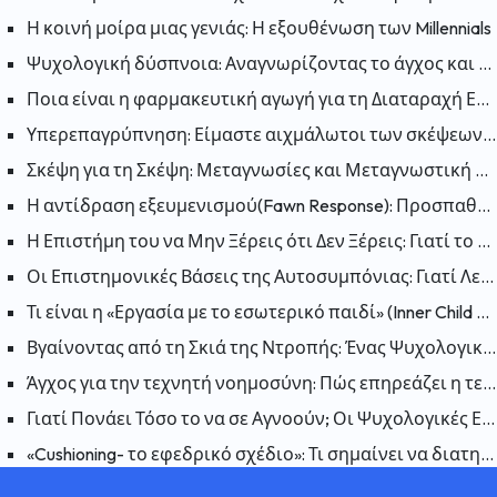
Η κοινή μοίρα μιας γενιάς: Η εξουθένωση των Millennials
Ψυχολογική δύσπνοια: Αναγνωρίζοντας το άγχος και την ανησυχία
Ποια είναι η φαρμακευτική αγωγή για τη Διαταραχή Ελλειμματικής Προσοχής και Υπερκινητικότητας (ΔΕΠΥ);
Υπερεπαγρύπνηση: Είμαστε αιχμάλωτοι των σκέψεων μας; Πως μπορούμε να «απελευθερωθούμε»;
Σκέψη για τη Σκέψη: Μεταγνωσίες και Μεταγνωστική Θεραπεία
Η αντίδραση εξευμενισμού(Fawn Response): Προσπαθώντας να κάνετε τον εαυτό σας συμπαθή για να μειώσετε τον κίνδυνο
Η Επιστήμη του να Μην Ξέρεις ότι Δεν Ξέρεις: Γιατί το Φαινόμενο Dunning-Kruger Είναι Παραπλανητικό;
Οι Επιστημονικές Βάσεις της Αυτοσυμπόνιας: Γιατί Λειτουργεί η Αυτοσυμπόνια;
Τι είναι η «Εργασία με το εσωτερικό παιδί» (Inner Child Work); Πώς επηρεάζουν οι πληγές του παρελθόντος το παρόν;
Βγαίνοντας από τη Σκιά της Ντροπής: Ένας Ψυχολογικός Οδηγός για να Συμφιλιωθείτε με τον Εαυτό σας
Άγχος για την τεχνητή νοημοσύνη: Πώς επηρεάζει η τεχνητή νοημοσύνη την ανθρώπινη ψυχολογία;
Γιατί Πονάει Τόσο το να σε Αγνοούν; Οι Ψυχολογικές Επιπτώσεις της Αδιαφορίας
«Cushioning- το εφεδρικό σχέδιο»: Τι σημαίνει να διατηρείται ένα εφεδρικό σχέδιο σε μια σχέση και γιατί συμβαίνει;