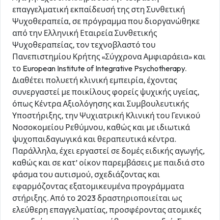
επαγγελματική εκπαίδευσή της στη Συνθετική
Ψυχοθεραπεία, σε πρόγραμμα που διοργανώθηκε
από την Ελληνική Εταιρεία Συνθετικής
Ψυχοθεραπείας, τον τεχνοβλαστό του
Πανεπιστημίου Κρήτης «Σύγχρονα Αμφιαράεια» και
το European Institute of Integrative Psychotherapy.
Διαθέτει πολυετή κλινική εμπειρία, έχοντας
συνεργαστεί με ποικίλους φορείς ψυχικής υγείας,
όπως Κέντρα Αξιολόγησης και Συμβουλευτικής
Υποστήριξης, την Ψυχιατρική Κλινική του Γενικού
Νοσοκομείου Ρεθύμνου, καθώς και με ιδιωτικά
ψυχοπαιδαγωγικά και θεραπευτικά κέντρα.
Παράλληλα, έχει εργαστεί σε δομές ειδικής αγωγής,
καθώς και σε κατ’ οίκον παρεμβάσεις με παιδιά στο
φάσμα του αυτισμού, σχεδιάζοντας και
εφαρμόζοντας εξατομικευμένα προγράμματα
στήριξης. Από το 2023 δραστηριοποιείται ως
ελεύθερη επαγγελματίας, προσφέροντας ατομικές