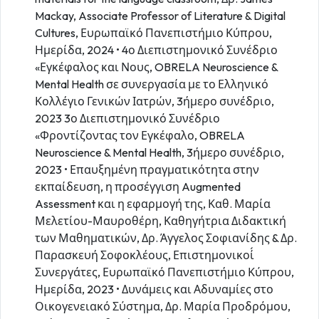
Mackay, Associate Professor of Literature & Digital
Cultures, Ευρωπαϊκό Πανεπιστήμιο Κύπρου,
Ημερίδα, 2024 • 4ο Διεπιστημονικό Συνέδριο
«Εγκέφαλος και Νους, OBRELA Neuroscience &
Mental Health σε συνεργασία με το Ελληνικό
Κολλέγιο Γενικών Ιατρών, 3ήμερο συνέδριο,
2023 3ο Διεπιστημονικό Συνέδριο
«Φροντίζοντας τον Εγκέφαλο, OBRELA
Neuroscience & Mental Health, 3ήμερο συνέδριο,
2023 • Επαυξημένη πραγματικότητα στην
εκπαίδευση, η προσέγγιση Augmented
Assessment και η εφαρμογή της, Καθ. Μαρία
Μελετίου-Μαυροθέρη, Καθηγήτρια Διδακτική
των Μαθηματικών, Δρ. Άγγελος Σοφιανίδης & Δρ.
Παρασκευή Σοφοκλέους, Επιστημονικοί́
Συνεργάτες, Ευρωπαϊκό Πανεπιστήμιο Κύπρου,
Ημερίδα, 2023 • Δυνάμεις και Αδυναμίες στο
Οικογενειακό Σύστημα, Δρ. Μαρία Προδρόμου,