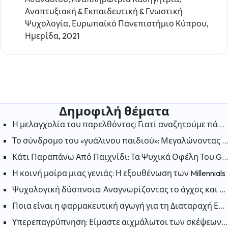
Αναπτυξιακή & Εκπαιδευτική & Γνωστική
Ψυχολογία, Ευρωπαϊκό Πανεπιστήμιο Κύπρου,
Ημερίδα, 2021
Δημοφιλή θέματα
Η μελαγχολία του παρελθόντος: Γιατί αναζητούμε πάντα την ευτυχία στις «παλιές καλές μέρες»;
Το σύνδρομο του «γυάλινου παιδιού»: Μεγαλώνοντας στη σκιά ενός αδελφού με ειδικές ανάγκες
Κάτι Παραπάνω Από Παιχνίδι: Τα Ψυχικά Οφέλη Του Gaming
Η κοινή μοίρα μιας γενιάς: Η εξουθένωση των Millennials
Ψυχολογική δύσπνοια: Αναγνωρίζοντας το άγχος και την ανησυχία
Ποια είναι η φαρμακευτική αγωγή για τη Διαταραχή Ελλειμματικής Προσοχής και Υπερκινητικότητας (ΔΕΠΥ);
Υπερεπαγρύπνηση: Είμαστε αιχμάλωτοι των σκέψεων μας; Πως μπορούμε να «απελευθερωθούμε»;