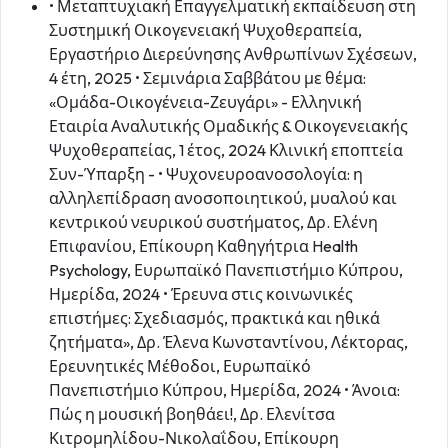
• Μεταπτυχιακή Επαγγελματική εκπαίδευση στη
Συστημική Οικογενειακή Ψυχοθεραπεία,
Εργαστήριο Διερεύνησης Ανθρωπίνων Σχέσεων,
4 έτη, 2025 • Σεμινάρια Σαββάτου με θέμα:
«Ομάδα-Οικογένεια-Ζευγάρι» - Ελληνική
Εταιρία Αναλυτικής Ομαδικής & Οικογενειακής
Ψυχοθεραπείας, 1 έτος, 2024 Κλινική εποπτεία
Συν-Ύπαρξη - • Ψυχονευροανοσολογία: η
αλληλεπίδραση ανοσοποιητικού, μυαλού και
κεντρικού νευρικού συστήματος, Δρ. Ελένη
Επιφανίου, Επίκουρη Καθηγήτρια Health
Psychology, Ευρωπαϊκό Πανεπιστήμιο Κύπρου,
Ημερίδα, 2024 • Έρευνα στις κοινωνικές
επιστήμες: Σχεδιασμός, πρακτικά και ηθικά
ζητήματα», Δρ. Έλενα Κωνσταντίνου, Λέκτορας,
Ερευνητικές Μέθοδοι, Ευρωπαϊκό
Πανεπιστήμιο Κύπρου, Ημερίδα, 2024 • Άνοια:
Πώς η μουσική βοηθάει!, Δρ. Ελενίτσα
Κιτρομηλίδου-Νικολαΐδου, Επίκουρη