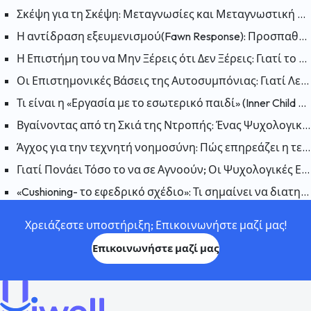
Σκέψη για τη Σκέψη: Μεταγνωσίες και Μεταγνωστική Θεραπεία
Η αντίδραση εξευμενισμού(Fawn Response): Προσπαθώντας να κάνετε τον εαυτό σας συμπαθή για να μειώσετε τον κίνδυνο
Η Επιστήμη του να Μην Ξέρεις ότι Δεν Ξέρεις: Γιατί το Φαινόμενο Dunning-Kruger Είναι Παραπλανητικό;
Οι Επιστημονικές Βάσεις της Αυτοσυμπόνιας: Γιατί Λειτουργεί η Αυτοσυμπόνια;
Τι είναι η «Εργασία με το εσωτερικό παιδί» (Inner Child Work); Πώς επηρεάζουν οι πληγές του παρελθόντος το παρόν;
Βγαίνοντας από τη Σκιά της Ντροπής: Ένας Ψυχολογικός Οδηγός για να Συμφιλιωθείτε με τον Εαυτό σας
Άγχος για την τεχνητή νοημοσύνη: Πώς επηρεάζει η τεχνητή νοημοσύνη την ανθρώπινη ψυχολογία;
Γιατί Πονάει Τόσο το να σε Αγνοούν; Οι Ψυχολογικές Επιπτώσεις της Αδιαφορίας
«Cushioning- το εφεδρικό σχέδιο»: Τι σημαίνει να διατηρείται ένα εφεδρικό σχέδιο σε μια σχέση και γιατί συμβαίνει;
Χρειάζεστε υποστήριξη; Επικοινωνήστε μαζί μας!
Επικοινωνήστε μαζί μας