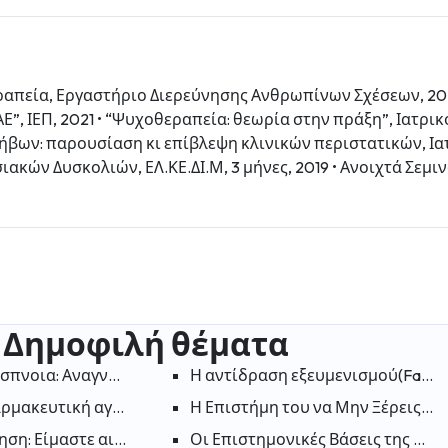
εραπεία, Εργαστήριο Διερεύνησης Ανθρωπίνων Σχέσεων, 20
Ε”, ΙΕΠ, 2021 • “Ψυχοθεραπεία: θεωρία στην πράξη”, Ιατρι
ήβων: παρουσίαση κι επίβλεψη κλινικών περιστατικών, Ι
ακών Δυσκολιών, ΕΛ.ΚΕ.ΔΙ.Μ, 3 μήνες, 2019 • Ανοιχτά Σεμ
Δημοφιλή θέματα
την ευτυχία στις «παλιές καλές μέρες»;
σπνοια: Αναγνωρίζοντας το άγχος και την ανησυχία
Η αντίδραση εξευμενισμού(Fawn R
η σκιά ενός αδελφού με ειδικές ανάγκες
αρμακευτική αγωγή για τη Διαταραχή Ελλειμματικής Προσοχ
Η Επιστήμη του να Μην Ξέρεις ότι
ming
ση: Είμαστε αιχμάλωτοι των σκέψεων μας; Πως μπορούμε
Οι Επιστημονικές Βάσεις της Αυτ