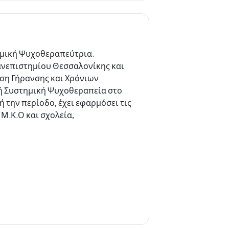
ημική Ψυχοθεραπεύτρια.
ανεπιστημίου Θεσσαλονίκης και
ιση Γήρανσης και Χρόνιων
κή Συστημική Ψυχοθεραπεία στο
την περίοδο, έχει εφαρμόσει τις
Μ.Κ.Ο και σχολεία,