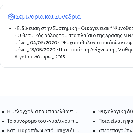
Σεμινάρια και Συνέδρια
• Ειδίκευση στην Συστημική - Οικογενειακή Ψυχοθ
- Ο θεσμικός ρόλος του στο πλαίσιο της Δράσης ΜΝΑ
μήνες, 04/05/2020 • “Ψυχοπαθολογία παιδιών κι εφ
μήνες, 18/05/2020 • Πιστοποίηση Ανίχνευσης Μαθησι
Αιγαίου, 60 ώρες, 2015
Η μελαγχολία του παρελθόντος: Γιατί αναζητούμε πάντα 
Ψυχολογική δύ
Το σύνδρομο του «γυάλινου παιδιού»: Μεγαλώνοντας στ
Ποια είναι η φ
Κάτι Παραπάνω Από Παιχνίδι: Τα Ψυχικά Οφέλη Του Ga
Υπερεπαγρύπνη