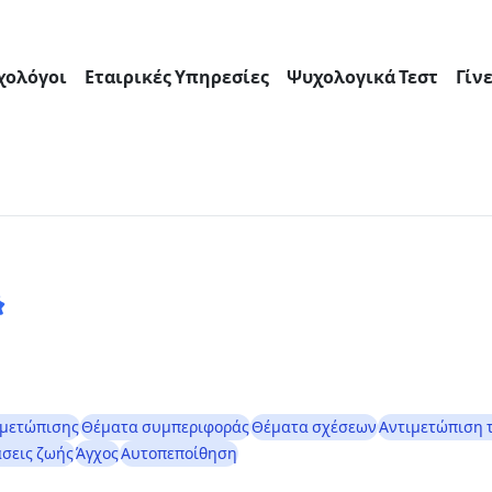
χολόγοι
Εταιρικές Υπηρεσίες
Ψυχολογικά Τεστ
Γίν
ιμετώπισης
Θέματα συμπεριφοράς
Θέματα σχέσεων
Αντιμετώπιση τ
σεις ζωής
Άγχος
Αυτοπεποίθηση