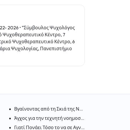
22- 2026 • “Σύμβουλος Ψυχολόγος
κό Ψυχοθεραπευτικό Κέντρο, 7
ατρικό Ψυχοθεραπευτικό Κέντρο, 6
ινάρια Ψυχολογίας, Πανεπιστήμιο
esponse): Προσπαθώντας να κάνετε τον εαυτό σας συμπαθή
Βγαίνοντας από τη Σκιά της Ντροπής: Ένας Ψυχολογ
ής και Υπερκινητικότητας (ΔΕΠΥ);
 Δεν Ξέρεις: Γιατί το Φαινόμενο Dunning-Kruger Είναι Παρα
Άγχος για την τεχνητή νοημοσύνη: Πώς επηρεάζει 
 να «απελευθερωθούμε»;
οσυμπόνιας: Γιατί Λειτουργεί η Αυτοσυμπόνια;
Γιατί Πονάει Τόσο το να σε Αγνοούν; Οι Ψυχολογικέ