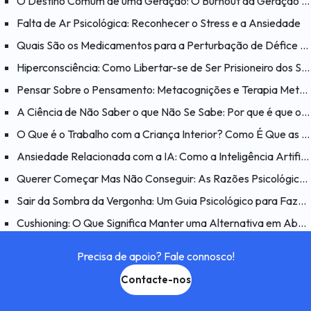
O Destino Comum de uma Geração: O Burnout da Geração Millennial
Falta de Ar Psicológica: Reconhecer o Stress e a Ansiedade
Quais São os Medicamentos para a Perturbação de Défice de Atenção e Hiperatividade (PHDA)?
Hiperconsciência: Como Libertar-se de Ser Prisioneiro dos Seus Próprios Pensamentos?
Pensar Sobre o Pensamento: Metacognições e Terapia Metacognitiva
A Ciência de Não Saber o que Não Se Sabe: Por que é que o Efeito Dunning-Kruger é Enganador?
O Que é o Trabalho com a Criança Interior? Como É Que as Feridas do Passado Afetam o Presente?
Ansiedade Relacionada com a IA: Como a Inteligência Artificial Afeta a Psicologia Humana?
Querer Começar Mas Não Conseguir: As Razões Psicológicas por Detrás do Problema “Quero Fazer Mas Não Consigo”
Sair da Sombra da Vergonha: Um Guia Psicológico para Fazer as Pazes consigo Mesmo
Cushioning: O Que Significa Manter uma Alternativa em Aberto num Relacionamento e Porquê?
Precisa de apoio? Fale connosco!
Contacte-nos