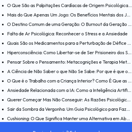
O Que São as Palpitações Cardíacas de Origem Psicológica? O Que Ajuda a Aliviar as Palpitações Cardíacas?
Mais do Que Apenas Um Jogo: Os Benefícios Mentais dos Jogos
O Destino Comum de uma Geração: O Burnout da Geração Millennial
Falta de Ar Psicológica: Reconhecer o Stress e a Ansiedade
Quais São os Medicamentos para a Perturbação de Défice de Atenção e Hiperatividade (PHDA)?
Hiperconsciência: Como Libertar-se de Ser Prisioneiro dos Seus Próprios Pensamentos?
Pensar Sobre o Pensamento: Metacognições e Terapia Metacognitiva
A Ciência de Não Saber o que Não Se Sabe: Por que é que o Efeito Dunning-Kruger é Enganador?
O Que é o Trabalho com a Criança Interior? Como É Que as Feridas do Passado Afetam o Presente?
Ansiedade Relacionada com a IA: Como a Inteligência Artificial Afeta a Psicologia Humana?
Querer Começar Mas Não Conseguir: As Razões Psicológicas por Detrás do Problema “Quero Fazer Mas Não Consigo”
Sair da Sombra da Vergonha: Um Guia Psicológico para Fazer as Pazes consigo Mesmo
Cushioning: O Que Significa Manter uma Alternativa em Aberto num Relacionamento e Porquê?