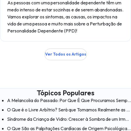
As pessoas com uma personalidade dependente têm um
medo intenso de estar sozinhas e de serem abandonadas.
Vamos explorar os sintomas, as causas, os impactos na
vida de uma pessoa e muito mais sobre a Perturbação de
Personalidade Dependente (PPD)!
Ver Todos os Artigos
Tópicos Populares
A Melancolia do Passado: Por Que É Que Procuramos Sempre a Felicidade nos «Velhos Tempos»?
O Que é o Livre Arbítrio? Será que Tomamos Realmente as Nossas Próprias Decisões?
Síndrome da Criança de Vidro: Crescer à Sombra de um Irmão com Necessidades Especiais
O Que São as Palpitações Cardíacas de Origem Psicológica? O Que Ajuda a Aliviar as Palpitações Cardíacas?