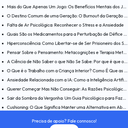
Mais do Que Apenas Um Jogo: Os Benefícios Mentais dos Jogos
O Destino Comum de uma Geração: O Burnout da Geração Millennial
Falta de Ar Psicológica: Reconhecer o Stress e a Ansiedade
Quais São os Medicamentos para a Perturbação de Défice de Atenção e Hiperatividade (PHDA)?
Hiperconsciência: Como Libertar-se de Ser Prisioneiro dos Seus Próprios Pensamentos?
Pensar Sobre o Pensamento: Metacognições e Terapia Metacognitiva
A Ciência de Não Saber o que Não Se Sabe: Por que é que o Efeito Dunning-Kruger é Enganador?
O Que é o Trabalho com a Criança Interior? Como É Que as Feridas do Passado Afetam o Presente?
Ansiedade Relacionada com a IA: Como a Inteligência Artificial Afeta a Psicologia Humana?
Querer Começar Mas Não Conseguir: As Razões Psicológicas por Detrás do Problema “Quero Fazer Mas Não Consigo”
Sair da Sombra da Vergonha: Um Guia Psicológico para Fazer as Pazes consigo Mesmo
Cushioning: O Que Significa Manter uma Alternativa em Aberto num Relacionamento e Porquê?
Precisa de apoio? Fale connosco!