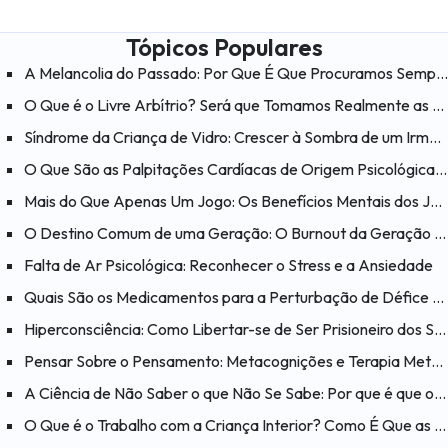
Tópicos Populares
A Melancolia do Passado: Por Que É Que Procuramos Sempre a Felicidade nos «Velhos Tempos»?
O Que é o Livre Arbítrio? Será que Tomamos Realmente as Nossas Próprias Decisões?
Síndrome da Criança de Vidro: Crescer à Sombra de um Irmão com Necessidades Especiais
O Que São as Palpitações Cardíacas de Origem Psicológica? O Que Ajuda a Aliviar as Palpitações Cardíacas?
Mais do Que Apenas Um Jogo: Os Benefícios Mentais dos Jogos
O Destino Comum de uma Geração: O Burnout da Geração Millennial
Falta de Ar Psicológica: Reconhecer o Stress e a Ansiedade
Quais São os Medicamentos para a Perturbação de Défice de Atenção e Hiperatividade (PHDA)?
Hiperconsciência: Como Libertar-se de Ser Prisioneiro dos Seus Próprios Pensamentos?
Pensar Sobre o Pensamento: Metacognições e Terapia Metacognitiva
A Ciência de Não Saber o que Não Se Sabe: Por que é que o Efeito Dunning-Kruger é Enganador?
O Que é o Trabalho com a Criança Interior? Como É Que as Feridas do Passado Afetam o Presente?