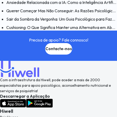
Ansiedade Relacionada com a IA: Como a Inteligência Artificial Afeta a Psicologia Humana?
Querer Começar Mas Não Conseguir: As Razões Psicológicas por Detrás do Problema “Quero Fazer Mas Não Consigo”
Sair da Sombra da Vergonha: Um Guia Psicológico para Fazer as Pazes consigo Mesmo
Cushioning: O Que Significa Manter uma Alternativa em Aberto num Relacionamento e Porquê?
Precisa de apoio? Fale connosco!
Contacte-nos
Com a infraestrutura da Hiwell, pode aceder a mais de 2000
especialistas para apoio psicológico, aconselhamento nutricional e
serviços de psiquiatria!
Descarregar a Aplicação
Hiwell