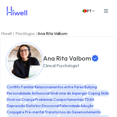
PT
Hiwell
/
Psicólogos
/
Ana Rita Valbom
Ana Rita Valbom
Clinical Psychologist
Conflito Familiar
Relacionamentos entre Pares
Bullying
Personalidade Antissocial
Síndrome de Asperger
Coping Skills
Divórcio
Criança
Problemas Comportamentais
TDAH
Depressão
Distúrbio Emocional
Paternidade
Adoção
Conjugal e Pré-marital
Transtornos do Desenvolvimento