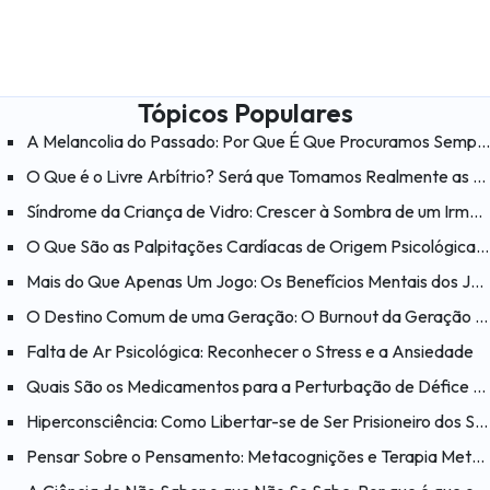
Tópicos Populares
A Melancolia do Passado: Por Que É Que Procuramos Sempre a Felicidade nos «Velhos Tempos»?
O Que é o Livre Arbítrio? Será que Tomamos Realmente as Nossas Próprias Decisões?
Síndrome da Criança de Vidro: Crescer à Sombra de um Irmão com Necessidades Especiais
O Que São as Palpitações Cardíacas de Origem Psicológica? O Que Ajuda a Aliviar as Palpitações Cardíacas?
Mais do Que Apenas Um Jogo: Os Benefícios Mentais dos Jogos
O Destino Comum de uma Geração: O Burnout da Geração Millennial
Falta de Ar Psicológica: Reconhecer o Stress e a Ansiedade
Quais São os Medicamentos para a Perturbação de Défice de Atenção e Hiperatividade (PHDA)?
Hiperconsciência: Como Libertar-se de Ser Prisioneiro dos Seus Próprios Pensamentos?
Pensar Sobre o Pensamento: Metacognições e Terapia Metacognitiva