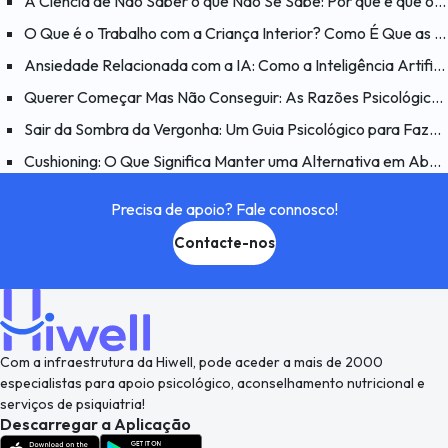
A Ciência de Não Saber o que Não Se Sabe: Por que é que o Efeito Dunning-Kruger é Enganador?
O Que é o Trabalho com a Criança Interior? Como É Que as Feridas do Passado Afetam o Presente?
Ansiedade Relacionada com a IA: Como a Inteligência Artificial Afeta a Psicologia Humana?
Querer Começar Mas Não Conseguir: As Razões Psicológicas por Detrás do Problema “Quero Fazer Mas Não Consigo”
Sair da Sombra da Vergonha: Um Guia Psicológico para Fazer as Pazes consigo Mesmo
Cushioning: O Que Significa Manter uma Alternativa em Aberto num Relacionamento e Porquê?
Precisa de apoio? Fale connosco!
Contacte-nos
Com a infraestrutura da Hiwell, pode aceder a mais de 2000
especialistas para apoio psicológico, aconselhamento nutricional e
serviços de psiquiatria!
Descarregar a Aplicação