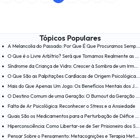
Tópicos Populares
A Melancolia do Passado: Por Que É Que Procuramos Sempre a Felicidade nos «Velhos Tempos»?
O Que é o Livre Arbítrio? Será que Tomamos Realmente as Nossas Próprias Decisões?
Síndrome da Criança de Vidro: Crescer à Sombra de um Irmão com Necessidades Especiais
O Que São as Palpitações Cardíacas de Origem Psicológica? O Que Ajuda a Aliviar as Palpitações Cardíacas?
Mais do Que Apenas Um Jogo: Os Benefícios Mentais dos Jogos
O Destino Comum de uma Geração: O Burnout da Geração Millennial
Falta de Ar Psicológica: Reconhecer o Stress e a Ansiedade
Quais São os Medicamentos para a Perturbação de Défice de Atenção e Hiperatividade (PHDA)?
Hiperconsciência: Como Libertar-se de Ser Prisioneiro dos Seus Próprios Pensamentos?
Pensar Sobre o Pensamento: Metacognições e Terapia Metacognitiva