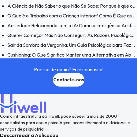
A Ciência de Não Saber o que Não Se Sabe: Por que é que o Efeito Dunning-Kruger é Enganador?
O Que é o Trabalho com a Criança Interior? Como É Que as Feridas do Passado Afetam o Presente?
Ansiedade Relacionada com a IA: Como a Inteligência Artificial Afeta a Psicologia Humana?
Querer Começar Mas Não Conseguir: As Razões Psicológicas por Detrás do Problema “Quero Fazer Mas Não Consigo”
Sair da Sombra da Vergonha: Um Guia Psicológico para Fazer as Pazes consigo Mesmo
Cushioning: O Que Significa Manter uma Alternativa em Aberto num Relacionamento e Porquê?
Precisa de apoio? Fale connosco!
Contacte-nos
Com a infraestrutura da Hiwell, pode aceder a mais de 2000
especialistas para apoio psicológico, aconselhamento nutricional e
serviços de psiquiatria!
Descarregar a Aplicação