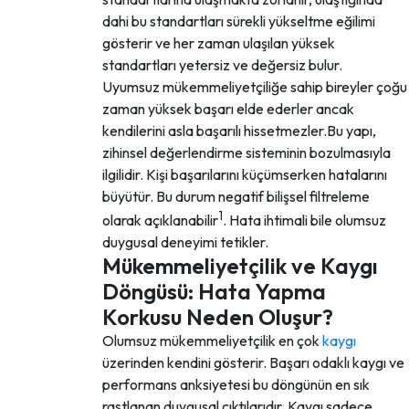
dahi bu standartları sürekli yükseltme eğilimi
gösterir ve her zaman ulaşılan yüksek
standartları yetersiz ve değersiz bulur.
Uyumsuz mükemmeliyetçiliğe sahip bireyler çoğu
zaman yüksek başarı elde ederler ancak
kendilerini asla başarılı hissetmezler.Bu yapı,
zihinsel değerlendirme sisteminin bozulmasıyla
ilgilidir. Kişi başarılarını küçümserken hatalarını
büyütür. Bu durum negatif bilişsel filtreleme
1
olarak açıklanabilir
. Hata ihtimali bile olumsuz
duygusal deneyimi tetikler.
Mükemmeliyetçilik ve Kaygı
Döngüsü: Hata Yapma
Korkusu Neden Oluşur?
Olumsuz mükemmeliyetçilik en çok
kaygı
üzerinden kendini gösterir. Başarı odaklı kaygı ve
performans anksiyetesi bu döngünün en sık
rastlanan duygusal çıktılarıdır. Kaygı sadece