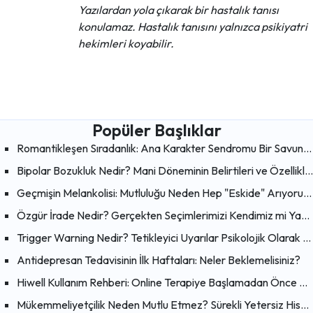
Yazılardan yola çıkarak bir hastalık tanısı
konulamaz. Hastalık tanısını yalnızca psikiyatri
hekimleri koyabilir.
Popüler Başlıklar
Romantikleşen Sıradanlık: Ana Karakter Sendromu Bir Savunma Mekanizması mı?
Bipolar Bozukluk Nedir? Mani Döneminin Belirtileri ve Özellikleri
Geçmişin Melankolisi: Mutluluğu Neden Hep "Eskide" Arıyoruz?
Özgür İrade Nedir? Gerçekten Seçimlerimizi Kendimiz mi Yapıyoruz?
Trigger Warning Nedir? Tetikleyici Uyarılar Psikolojik Olarak Faydalı mı?
Antidepresan Tedavisinin İlk Haftaları: Neler Beklemelisiniz?
Hiwell Kullanım Rehberi: Online Terapiye Başlamadan Önce Bilmeniz Gerekenler
Mükemmeliyetçilik Neden Mutlu Etmez? Sürekli Yetersiz Hissetmenin Psikolojik Nedenleri