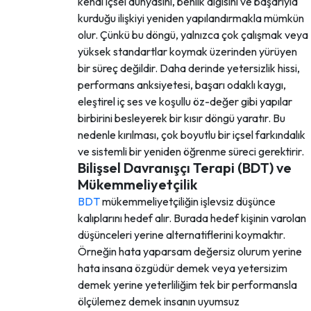
kendi içsel dünyasını, benlik algısını ve başarıyla
kurduğu ilişkiyi yeniden yapılandırmakla mümkün
olur. Çünkü bu döngü, yalnızca çok çalışmak veya
yüksek standartlar koymak üzerinden yürüyen
bir süreç değildir. Daha derinde yetersizlik hissi,
performans anksiyetesi, başarı odaklı kaygı,
eleştirel iç ses ve koşullu öz-değer gibi yapılar
birbirini besleyerek bir kısır döngü yaratır. Bu
nedenle kırılması, çok boyutlu bir içsel farkındalık
ve sistemli bir yeniden öğrenme süreci gerektirir.
Bilişsel Davranışçı Terapi (BDT) ve
Mükemmeliyetçilik
BDT
mükemmeliyetçiliğin işlevsiz düşünce
kalıplarını hedef alır. Burada hedef kişinin varolan
düşünceleri yerine alternatiflerini koymaktır.
Örneğin hata yaparsam değersiz olurum yerine
hata insana özgüdür demek veya yetersizim
demek yerine yeterliliğim tek bir performansla
ölçülemez demek insanın uyumsuz