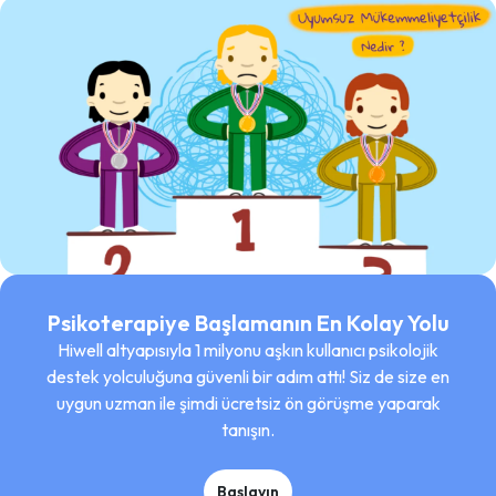
Psikoterapiye Başlamanın En Kolay Yolu
Hiwell altyapısıyla 1 milyonu aşkın kullanıcı psikolojik
destek yolculuğuna güvenli bir adım attı! Siz de size en
uygun uzman ile şimdi ücretsiz ön görüşme yaparak
tanışın.
Başlayın