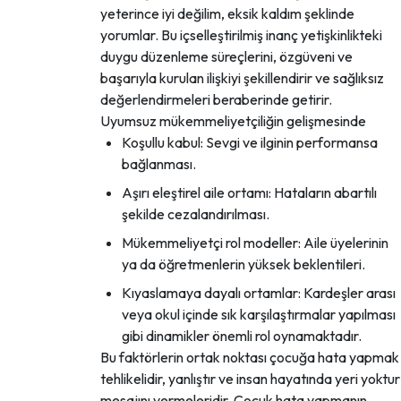
yeterince iyi değilim, eksik kaldım şeklinde
yorumlar. Bu içselleştirilmiş inanç yetişkinlikteki
duygu düzenleme süreçlerini, özgüveni ve
başarıyla kurulan ilişkiyi şekillendirir ve sağlıksız
değerlendirmeleri beraberinde getirir.
Uyumsuz mükemmeliyetçiliğin gelişmesinde
Koşullu kabul: Sevgi ve ilginin performansa
bağlanması.
Aşırı eleştirel aile ortamı: Hataların abartılı
şekilde cezalandırılması.
Mükemmeliyetçi rol modeller: Aile üyelerinin
ya da öğretmenlerin yüksek beklentileri.
Kıyaslamaya dayalı ortamlar: Kardeşler arası
veya okul içinde sık karşılaştırmalar yapılması
gibi dinamikler önemli rol oynamaktadır.
Bu faktörlerin ortak noktası çocuğa hata yapmak
tehlikelidir, yanlıştır ve insan hayatında yeri yoktur
mesajını vermeleridir. Çocuk hata yapmanın