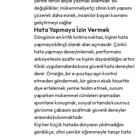
yerine tercih diliyle yazmak önemlidir. Bu
değişiklikler, mükemmeliyetçi zihnin katı yapısını
çözerek daha esnek, insani bir başarı kavramı
geliştirmeyi sağlar
Hata Yapmaya İzin Vermek
Döngünün en kritik kırılma noktası, kişinin hata
yapmaya bilinçli olarak alan açmasıdır. Çünkü
hata yapmayı deneyimlemek, performans
anksiyetesini azaltır ve kişinin dayanıklılığını artırır.
Klinik uygulamalarda buna güvenli hata deneyleri
denir. Örneğin, bir e-postayı aşırı kontrol
etmeden göndermek, bir görevi eksik hissettin
diye ertelemek yerine teslim etmek, sunum
yaparken mükemmel cümleleri aramadan
spontane konuşmak, sosyal ortamda kusursuz
görünme çabasını azaltmak güvenli deneyler
arasında bulunmaktadır.
Kişi her küçük hatada dünyanın yıkılmadığını
gördükçe, zihni yeni bir öğrenmeyle tanışır hata