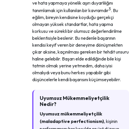
ve hata yapmaya yönelik aşırı duyarlılığını
3
tanımlamak için kullanılan bir kavramdır
. Bu
eğilim, bireyin kendisine koyduğu gerçekçi
olmayan yüksek standartlar, hata yapma
korkusu ve sürekli bir olumsuz değerlendirilme
beklentisiyle beslenir. Bu nedenle başarının
kendisi keyif veren bir deneyime dönüşmekten
çıkar aksine, kaçınılması gereken bir tehdit unsuru
haline gelebilir. Başarı elde edildiğinde bile kişi
tatmin olmak yerine yetmedim, daha iyisi
olmalıydı veya bunu herkes yapabilir gibi
düşüncelerle kendi başarısını küçümseyebilirr.
Uyumsuz Mükemmeliyetçilik
Nedir?
Uyumsuz mükemmeliyetçilik
(maladaptive perfectionism)
, kişinin
performansını her koşulda en üst düzeye