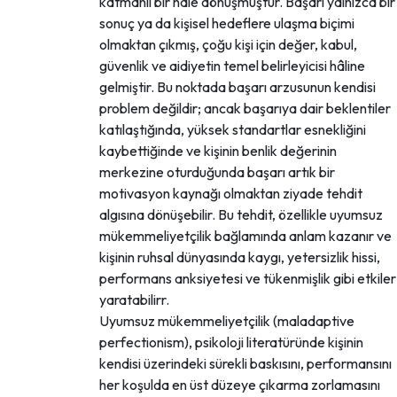
katmanlı bir hale dönüşmüştür. Başarı yalnızca bir
sonuç ya da kişisel hedeflere ulaşma biçimi
olmaktan çıkmış, çoğu kişi için değer, kabul,
güvenlik ve aidiyetin temel belirleyicisi hâline
gelmiştir. Bu noktada başarı arzusunun kendisi
problem değildir; ancak başarıya dair beklentiler
katılaştığında, yüksek standartlar esnekliğini
kaybettiğinde ve kişinin benlik değerinin
merkezine oturduğunda başarı artık bir
motivasyon kaynağı olmaktan ziyade tehdit
algısına dönüşebilir. Bu tehdit, özellikle uyumsuz
mükemmeliyetçilik bağlamında anlam kazanır ve
kişinin ruhsal dünyasında kaygı, yetersizlik hissi,
performans anksiyetesi ve tükenmişlik gibi etkiler
yaratabilirr.
Uyumsuz mükemmeliyetçilik (maladaptive
perfectionism), psikoloji literatüründe kişinin
kendisi üzerindeki sürekli baskısını, performansını
her koşulda en üst düzeye çıkarma zorlamasını