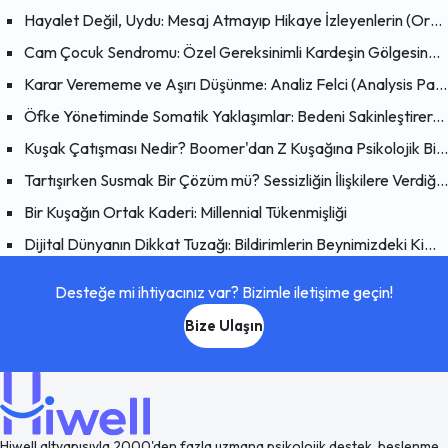
Hayalet Değil, Uydu: Mesaj Atmayıp Hikaye İzleyenlerin (Orbiting) Psikolojisi
Cam Çocuk Sendromu: Özel Gereksinimli Kardeşin Gölgesinde Büyümek
Karar Verememe ve Aşırı Düşünme: Analiz Felci (Analysis Paralysis) Nedir?
Öfke Yönetiminde Somatik Yaklaşımlar: Bedeni Sakinleştirerek Zihni Dönüştürmenin Bilimsel Yolları
Kuşak Çatışması Nedir? Boomer'dan Z Kuşağına Psikolojik Bir Bakış
Tartışırken Susmak Bir Çözüm mü? Sessizliğin İlişkilere Verdiği Zarar
Bir Kuşağın Ortak Kaderi: Millennial Tükenmişliği
Dijital Dünyanın Dikkat Tuzağı: Bildirimlerin Beynimizdeki Kimyasal Etkisi
Desteğe mi ihtiyacınız var? Bizimle iletişime geçin!
Bize Ulaşın
Hiwell altyapısıyla 2000'den fazla uzmana psikolojik destek, beslenme