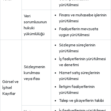
yürütülmesi
Finans ve muhasebe işlerinin
Veri
yürütülmesi
sorumlusunun
hukuki
Faaliyetlerin mevzuata
yükümlülüğü
uygun yürütülmesi
Sözleşme süreçlerinin
yürütülmesi
İş faaliyetlerinin yürütülmesi
ve denetimi
Sözleşmenin
kurulması
Hizmet satış süreçlerinin
veya ifası
yürütülmesi
Görsel ve
İletişim faaliyetlerinin
İşitsel
yürütülmesi
Kayıtlar
Talep ve şikayetlerin takibi
İş faaliyetlerinin yürütülmesi