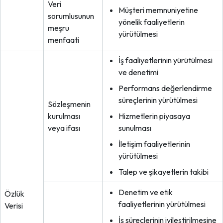
Veri
Müşteri memnuniyetine
sorumlusunun
yönelik faaliyetlerin
meşru
yürütülmesi
menfaati
İş faaliyetlerinin yürütülmesi
ve denetimi
Performans değerlendirme
süreçlerinin yürütülmesi
Sözleşmenin
kurulması
Hizmetlerin piyasaya
veya ifası
sunulması
İletişim faaliyetlerinin
yürütülmesi
Talep ve şikayetlerin takibi
Denetim ve etik
Özlük
faaliyetlerinin yürütülmesi
Verisi
İş süreçlerinin iyileştirilmesine