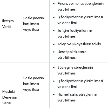
Finans ve muhasebe işlerinin
yürütülmesi
İş faaliyetlerinin yürütülmesi
Sözleşmenin
İletişim
ve denetimi
kurulması
Verisi
veya ifası
İletişim faaliyetlerinin
yürütülmesi
Talep ve şikayetlerin takibi
Ücret politikasının
yürütülmesi
Sözleşme süreçlerinin
yürütülmesi
Sözleşmenin
İş faaliyetlerinin yürütülmesi
kurulması
ve denetimi
veya ifası
Mesleki
Hizmet satış süreçlerinin
Deneyim
yürütülmesi
Verisi