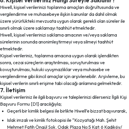
6. Kişisel Verileriniz Hangi Süreyle Saklanır?
Hiwell, kişisel verilerinizi toplanma amaçları doğrultusunda ve
vergilendirme ve muhasebeye ilişkin kanunlar da dahil olmak
üzere yürürlükteki mevzuata uygun olarak gerekli olan süreler ile
sınırlı olmak üzere saklamayı taahhüt etmektedir.
Hiwell, kişisel verilerinizi saklama amacının ve/veya saklama
sürelerinin sonunda anonimleştirmeyi veya silmeyi taahhüt
etmektedir.
Kişisel verileriniz, toplanma amacına uygun olarak işlendikten
sonra, cezai süreçlerin araştırılması, soruşturulması ve
kovuşturulması, hukuki uyuşmazlıklar veya muhasebe ve
vergilendirme gibi ikincil amaçlar için arşivlenebilir. Arşivleme, bu
kişisel verilerin sınırlı erişime tabi olacağı anlamına gelmektedir.
7. İletişim
Kişisel verileriniz ile ilgili başvuru ve taleplerinizi dilerseniz İlgili Kişi
Başvuru Formu [D1] aracılığıyla;
Geçerli bir kimlik belgesi ile birlikte Hiwell’e bizzat başvurarak,
Islak imzalı ve kimlik fotokopisi ile “Kozyatağı Mah. Şehit
Mehmet Fatih Öngül Sok. Odak Plaza No:5 Kat: 6 Kadıköy/