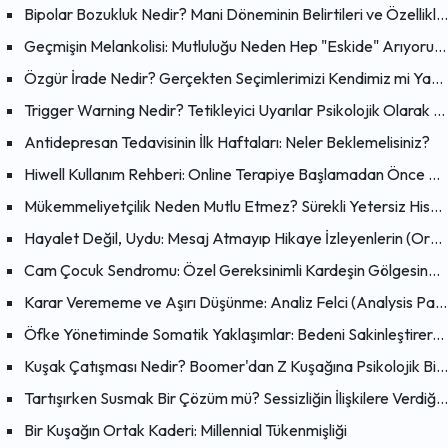
Bipolar Bozukluk Nedir? Mani Döneminin Belirtileri ve Özellikleri
Geçmişin Melankolisi: Mutluluğu Neden Hep "Eskide" Arıyoruz?
Özgür İrade Nedir? Gerçekten Seçimlerimizi Kendimiz mi Yapıyoruz?
Trigger Warning Nedir? Tetikleyici Uyarılar Psikolojik Olarak Faydalı mı?
Antidepresan Tedavisinin İlk Haftaları: Neler Beklemelisiniz?
Hiwell Kullanım Rehberi: Online Terapiye Başlamadan Önce Bilmeniz Gerekenler
Mükemmeliyetçilik Neden Mutlu Etmez? Sürekli Yetersiz Hissetmenin Psikolojik Nedenleri
Hayalet Değil, Uydu: Mesaj Atmayıp Hikaye İzleyenlerin (Orbiting) Psikolojisi
Cam Çocuk Sendromu: Özel Gereksinimli Kardeşin Gölgesinde Büyümek
Karar Verememe ve Aşırı Düşünme: Analiz Felci (Analysis Paralysis) Nedir?
Öfke Yönetiminde Somatik Yaklaşımlar: Bedeni Sakinleştirerek Zihni Dönüştürmenin Bilimsel Yolları
Kuşak Çatışması Nedir? Boomer'dan Z Kuşağına Psikolojik Bir Bakış
Tartışırken Susmak Bir Çözüm mü? Sessizliğin İlişkilere Verdiği Zarar
Bir Kuşağın Ortak Kaderi: Millennial Tükenmişliği