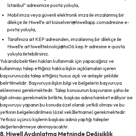
İstanbul” adresimize posta yoluyla,
Mobil imza veya güvenli elektronik imza ile imzalanmış bir
dilekçe ile Hiwell’e ait kisiselveri@hiwellapp.comadresine e-
posta yoluyla,
Tarafınıza ait KEP adresinden, imzalanmış bir dilekçe ile
Hiwell’e ait hiwellteknoloji@hs06.kep.tr adresine e-posta
yoluyla iletebilirsiniz.
Yukarıda belirtilen hakları kullanmak için yapacağınız ve
kullanmayı talep ettiğiniz hakka ilişkin açıklamaları içeren
başvurunuzda talep ettiğiniz husus açık ve anlaşılır şekilde
belirtilmelidir. Başvuruya ilişkin bilgi ve belgelerin başvuruya
eklenmesi gerekmektedir. Talep konusunun başvuranın şahsı ile
ilgili olması gerekmekle birlikte, başkası adına hareket ediliyor ise
başvuruyu yapanın bu konuda özel olarak yetkili olması ve bu
yetkinin belgelendirilmesi (özel vekâletname) gerekmektedir.
Yetkisiz üçüncü kişilerin başkası adına yaptığı talepler
değerlendirmeye alınmayacaktır.
8. Hiwell Aydınlatma Metninde Değişiklik