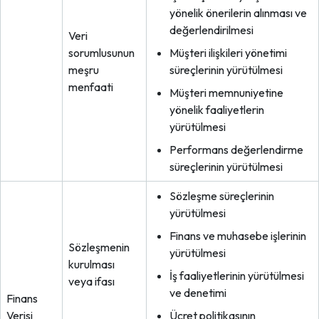
yönelik önerilerin alınması ve
değerlendirilmesi
Veri
sorumlusunun
Müşteri ilişkileri yönetimi
meşru
süreçlerinin yürütülmesi
menfaati
Müşteri memnuniyetine
yönelik faaliyetlerin
yürütülmesi
Performans değerlendirme
süreçlerinin yürütülmesi
Sözleşme süreçlerinin
yürütülmesi
Finans ve muhasebe işlerinin
Sözleşmenin
yürütülmesi
kurulması
İş faaliyetlerinin yürütülmesi
veya ifası
ve denetimi
Finans
Verisi
Ücret politikasının