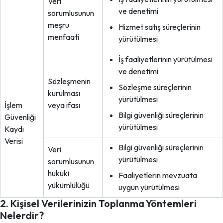
Veri
ve denetimi
sorumlusunun
meşru
Hizmet satış süreçlerinin
menfaati
yürütülmesi
İş faaliyetlerinin yürütülmesi
ve denetimi
Sözleşmenin
Sözleşme süreçlerinin
kurulması
yürütülmesi
İşlem
veya ifası
Bilgi güvenliği süreçlerinin
Güvenliği
yürütülmesi
Kaydı
Verisi
Bilgi güvenliği süreçlerinin
Veri
yürütülmesi
sorumlusunun
hukuki
Faaliyetlerin mevzuata
yükümlülüğü
uygun yürütülmesi
2. Kişisel Verilerinizin Toplanma Yöntemleri
Nelerdir?