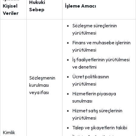
Hukuki
Kişisel
İşleme Amacı
Sebep
Veriler
Sözleşme süreçlerinin
yürütülmesi
Finans ve muhasebe işlerinin
yürütülmesi
İş faaliyetlerinin yürütülmesi
ve denetimi
Ücret politikasının
Sözleşmenin
yürütülmesi
kurulması
veya ifası
Hizmetlerin piyasaya
sunulması
Hizmet satış süreçlerinin
yürütülmesi
Talep ve şikayetlerin takibi
Kimlik