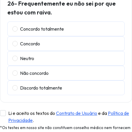
26- Frequentemente eu não sei por que
estou com raiva.
Concordo totalmente
Concordo
Neutro
Não concordo
Discordo totalmente
Li e aceito os textos do
Contrato de Usuário
e da
Política de
Privacidade
.
*Os testes em nosso site não constituem conselho médico nem fornecem