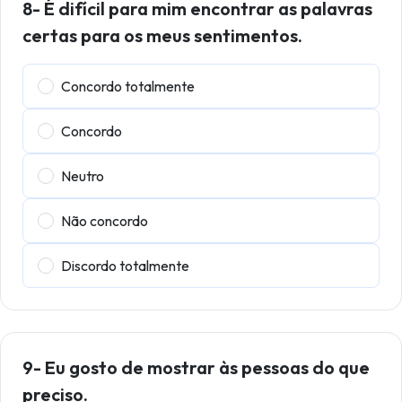
8- É difícil para mim encontrar as palavras
certas para os meus sentimentos.
Concordo totalmente
Concordo
Neutro
Não concordo
Discordo totalmente
9- Eu gosto de mostrar às pessoas do que
preciso.