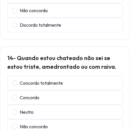
Não concordo
Discordo totalmente
14- Quando estou chateado não sei se
estou triste, amedrontado ou com raiva.
Concordo totalmente
Concordo
Neutro
Não concordo