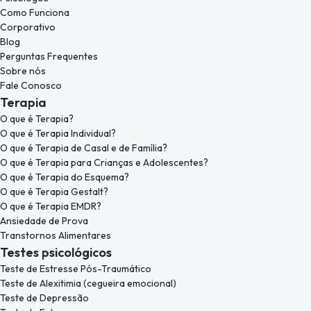
Como Funciona
Corporativo
Blog
Perguntas Frequentes
Sobre nós
Fale Conosco
Terapia
O que é Terapia?
O que é Terapia Individual?
O que é Terapia de Casal e de Família?
O que é Terapia para Crianças e Adolescentes?
O que é Terapia do Esquema?
O que é Terapia Gestalt?
O que é Terapia EMDR?
Ansiedade de Prova
Transtornos Alimentares
Testes psicológicos
Teste de Estresse Pós-Traumático
Teste de Alexitimia (cegueira emocional)
Teste de Depressão