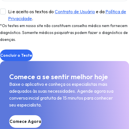
Li e aceito os textos do
Contrato de Usuário
e da
Política de
Privacidade
.
*Os testes em nosso site não constituem conselho médico nem fornecem
diagnóstico. Somente médicos psiquiatras podem fazer o diagnóstico de
doenças.
Concluir o Teste
Comece a se sentir melhor hoje
Baixe o aplicativo e conheça os especialistas mais
adequados às suas necessidades. Agende agora sua
conversa inicial gratuita de 15 minutos para conhecer
seu especialista.
Comece Agora