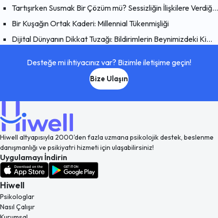
Tartışırken Susmak Bir Çözüm mü? Sessizliğin İlişkilere Verdiği Zarar
Bir Kuşağın Ortak Kaderi: Millennial Tükenmişliği
Dijital Dünyanın Dikkat Tuzağı: Bildirimlerin Beynimizdeki Kimyasal Etkisi
Desteğe mi ihtiyacınız var? Bizimle iletişime geçin!
Bize Ulaşın
Hiwell altyapısıyla 2000'den fazla uzmana psikolojik destek, beslenme
danışmanlığı ve psikiyatri hizmeti için ulaşabilirsiniz!
Uygulamayı İndirin
Hiwell
Psikologlar
Nasıl Çalışır
Kurumsal