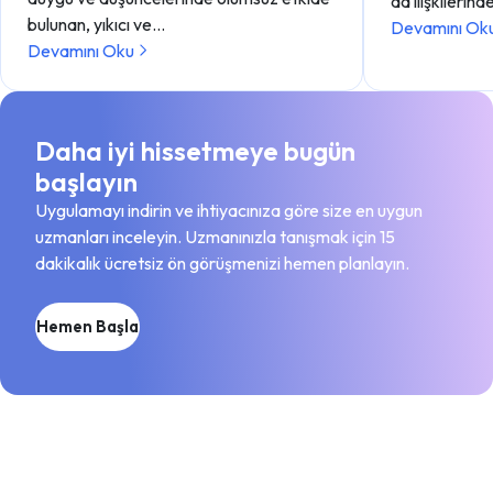
da ilişkilerin
bulunan, yıkıcı ve…
Devamını Ok
Devamını Oku
Daha iyi hissetmeye bugün
başlayın
Uygulamayı indirin ve ihtiyacınıza göre size en uygun
uzmanları inceleyin. Uzmanınızla tanışmak için 15
dakikalık ücretsiz ön görüşmenizi hemen planlayın.
Hemen Başla