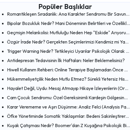
Popüler Başlıklar
Romantikleşen Sıradanlık: Ana Karakter Sendromu Bir Savunma Mekanizması mı?
Bipolar Bozukluk Nedir? Mani Döneminin Belirtileri ve Özellikleri
Geçmişin Melankolisi: Mutluluğu Neden Hep "Eskide" Arıyoruz?
Özgür İrade Nedir? Gerçekten Seçimlerimizi Kendimiz mi Yapıyoruz?
Trigger Warning Nedir? Tetikleyici Uyarılar Psikolojik Olarak Faydalı mı?
Antidepresan Tedavisinin İlk Haftaları: Neler Beklemelisiniz?
Hiwell Kullanım Rehberi: Online Terapiye Başlamadan Önce Bilmeniz Gerekenler
Mükemmeliyetçilik Neden Mutlu Etmez? Sürekli Yetersiz Hissetmenin Psikolojik Nedenleri
Hayalet Değil, Uydu: Mesaj Atmayıp Hikaye İzleyenlerin (Orbiting) Psikolojisi
Cam Çocuk Sendromu: Özel Gereksinimli Kardeşin Gölgesinde Büyümek
Karar Verememe ve Aşırı Düşünme: Analiz Felci (Analysis Paralysis) Nedir?
Öfke Yönetiminde Somatik Yaklaşımlar: Bedeni Sakinleştirerek Zihni Dönüştürmenin Bilimsel Yolları
Kuşak Çatışması Nedir? Boomer'dan Z Kuşağına Psikolojik Bir Bakış