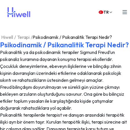
TR
Hiwell
/
Terapi
/
Psikodinamik / Psikanalitik Terapi Nedir?
Psikodinamik / Psikanalitik Terapi Nedir?
Psikanalitik ya da psikodinamik terapiler Sigmund Freud’un
psikanaliz kuramına dayanan konuşma terapisi ekolleridir.
Çocukluk deneyimlerine, ebeveyn ilişkilerine ve bilinçdışı zihnin
kişinin davranışları üzerindeki etkilerine odaklanarak psikolojik
sıkıntı ve rahatsızlıkların üstesinden gelmeyi amaçlar.
Freud bilinçdışını doyurulmayan ve sürekli gün yüzüne çıkmayı
bekleyen arzuların oluşturduğunu savunur. Ona göre bu bilinçsiz
etkiler toplum yasaları ile karşılaştığında kişide çatışmalar
doğurarak rahatsızlıklara yol açabilir.
Psikanalitik terapilerde terapist ve danışan arasındaki terapötik
ilişki ayrı bir önem taşır. Kurulan terapötik ilişki, terapi sürecine ait
bir çalışma alanı sağlar. Danışanın terapiste karşı tutum ve