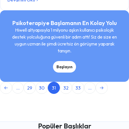
Psikoterapiye Başlamanın En Kolay Yolu
Hiwell altyapısıyla 1 milyonu aşkın kullanıcı psikolojik
destek yolculuğuna güvenli bir adım attı! Siz de size en
uygun uzman ile şimdi ücretsiz ön görüşme yaparak
tanışın.
Başlayın
...
29
30
31
32
33
...
Popüler Başlıklar