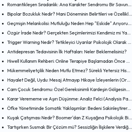
Romantikleşen Sıradanlık: Ana Karakter Sendromu Bir Savunma Mekanizması mı?
Bipolar Bozukluk Nedir? Mani Döneminin Belirtileri ve Özellikleri
Geçmişin Melankolisi: Mutluluğu Neden Hep "Eskide" Arıyoruz?
Özgür İrade Nedir? Gerçekten Seçimlerimizi Kendimiz mi Yapıyoruz?
Trigger Warning Nedir? Tetikleyici Uyarılar Psikolojik Olarak Faydalı mı?
Antidepresan Tedavisinin İlk Haftaları: Neler Beklemelisiniz?
Hiwell Kullanım Rehberi: Online Terapiye Başlamadan Önce Bilmeniz Gerekenler
Mükemmeliyetçilik Neden Mutlu Etmez? Sürekli Yetersiz Hissetmenin Psikolojik Nedenleri
Hayalet Değil, Uydu: Mesaj Atmayıp Hikaye İzleyenlerin (Orbiting) Psikolojisi
Cam Çocuk Sendromu: Özel Gereksinimli Kardeşin Gölgesinde Büyümek
Karar Verememe ve Aşırı Düşünme: Analiz Felci (Analysis Paralysis) Nedir?
Öfke Yönetiminde Somatik Yaklaşımlar: Bedeni Sakinleştirerek Zihni Dönüştürmenin Bilimsel Yolları
Kuşak Çatışması Nedir? Boomer'dan Z Kuşağına Psikolojik Bir Bakış
Tartışırken Susmak Bir Çözüm mü? Sessizliğin İlişkilere Verdiği Zarar