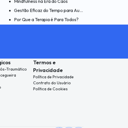
 Para as Crianças
Mindfulness na Era do Caos
sais
Gestão Eficaz do Tempo para Aumento da Produtividade
Por Que a Terapia é Para Todos?
gicos
Termos e
Pós-Traumático
Privacidade
 (cegueira
Política de Privacidade
Contrato do Usuário
o
Política de Cookies
e