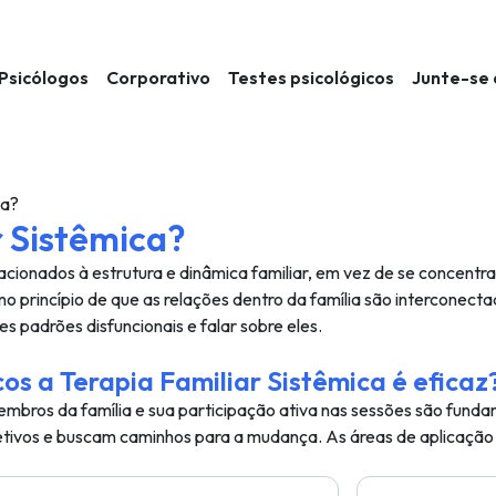
Psicólogos
Corporativo
Testes psicológicos
Junte-se 
ca?
r Sistêmica?
lacionados à estrutura e dinâmica familiar, em vez de se concentr
 no princípio de que as relações dentro da família são interconect
s padrões disfuncionais e falar sobre eles.
os a Terapia Familiar Sistêmica é eficaz
membros da família e sua participação ativa nas sessões são funda
etivos e buscam caminhos para a mudança. As áreas de aplicação