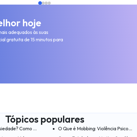
lhor hoje
 mais adequados às suas
al gratuita de 15 minutos para
Tópicos populares
umático
iedade? Como Lidar Com o Medo das Mudanças Climáticas?
O Que é Mobbing: Violência Psicológi