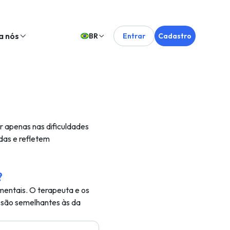
a nós
BR
Entrar
Cadastro
ar apenas nas dificuldades
adas e refletem
?
mentais. O terapeuta e os
 são semelhantes às da