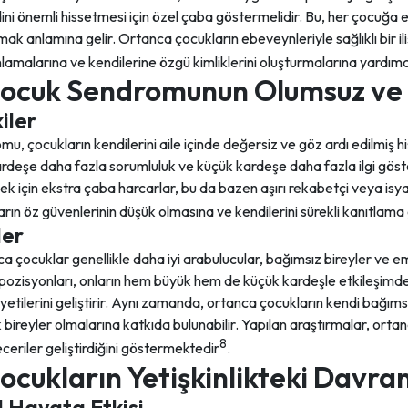
i önemli hissetmesi için özel çaba göstermelidir. Bu, her çocuğa e
mak anlamına gelir. Ortanca çocukların ebeveynleriyle sağlıklı bir ilişk
lamalarına ve kendilerine özgü kimliklerini oluşturmalarına yardımcı
ocuk Sendromunun Olumsuz ve 
iler
 çocukların kendilerini aile içinde değersiz ve göz ardı edilmiş his
rdeşe daha fazla sorumluluk ve küçük kardeşe daha fazla ilgi göste
ek için ekstra çaba harcarlar, bu da bazen aşırı rekabetçi veya isy
arın öz güvenlerinin düşük olmasına ve kendilerini sürekli kanıtlama
ler
ca çocuklar genellikle daha iyi arabulucular, bağımsız bireyler ve emp
pozisyonları, onların hem büyük hem de küçük kardeşle etkileşimde
yetilerini geliştirir. Aynı zamanda, ortanca çocukların kendi bağımsı
 bireyler olmalarına katkıda bulunabilir. Yapılan araştırmalar, ort
8
ceriler geliştirdiğini göstermektedir
.
cukların Yetişkinlikteki Davran
l Hayata Etkisi