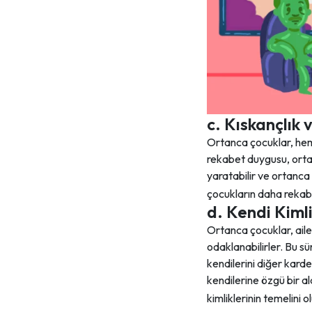
c. Kıskançlık
Ortanca çocuklar, hem 
rekabet duygusu, ortan
yaratabilir ve ortanca
çocukların daha rekab
d. Kendi Kiml
Ortanca çocuklar, aile
odaklanabilirler. Bu sü
kendilerini diğer karde
kendilerine özgü bir al
kimliklerinin temelini o