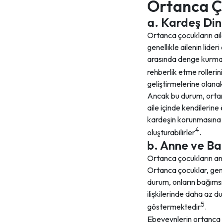
Ortanca Çoc
a. Kardeş Din
Ortanca çocukların aile
genellikle ailenin lider
arasında denge kurmay
rehberlik etme rolleri
geliştirmelerine olanak
Ancak bu durum, ortanc
aile içinde kendilerine
kardeşin korunmasına kı
4
oluşturabilirler
.
b. Anne ve Bab
Ortanca çocukların anne
Ortanca çocuklar, genel
durum, onların bağımsı
ilişkilerinde daha az d
5
göstermektedir
.
Ebeveynlerin ortanca ç