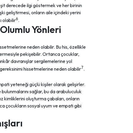
şit derecede ilgi göstermek ve her birinin
i geliştirmesi, onların aile içindeki yerini
6
 olabilir
.
Olumlu Yönleri
setmelerine neden olabilir. Bu his, özellikle
rmesiyle pekişebilir. Ortanca çocuklar,
ankâr davranışlar sergilemelerine yol
7
 gereksinimi hissetmelerine neden olabilir
.
ati yeteneği güçlü kişiler olarak gelişirler.
 bulunmalarını sağlar, bu da arabuluculuk
z kimliklerini oluşturma çabaları, onların
anca çocukların sosyal uyum ve empati gibi
ışları