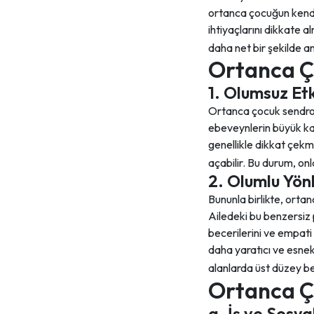
ortanca çocuğun kendin
ihtiyaçlarını dikkate al
daha net bir şekilde an
Ortanca Ç
1. Olumsuz Etk
Ortanca çocuk sendromu,
ebeveynlerin büyük ka
genellikle dikkat çekm
açabilir. Bu durum, onl
2. Olumlu Yön
Bununla birlikte, ortan
Ailedeki bu benzersiz 
becerilerini ve empati 
daha yaratıcı ve esnek
alanlarda üst düzey be
Ortanca Ço
a. İş ve Sosya