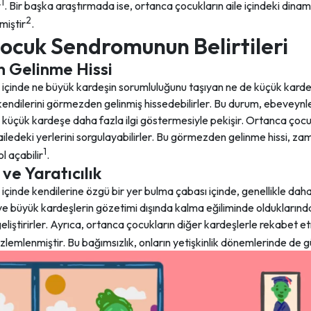
1
r
. Bir başka araştırmada ise, ortanca çocukların aile içindeki dinam
2
miştir
.
ocuk Sendromunun Belirtileri
 Gelinme Hissi
e içinde ne büyük kardeşin sorumluluğunu taşıyan ne de küçük kard
a kendilerini görmezden gelinmiş hissedebilirler. Bu durum, ebevey
küçük kardeşe daha fazla ilgi göstermesiyle pekişir. Ortanca çocuk
 ailedeki yerlerini sorgulayabilirler. Bu görmezden gelinme hissi, 
1
l açabilir
.
 ve Yaratıcılık
içinde kendilerine özgü bir yer bulma çabası içinde, genellikle daha
 ve büyük kardeşlerin gözetimi dışında kalma eğiliminde olduklarınd
eliştirirler. Ayrıca, ortanca çocukların diğer kardeşlerle rekabet e
zlemlenmiştir. Bu bağımsızlık, onların yetişkinlik dönemlerinde de güç