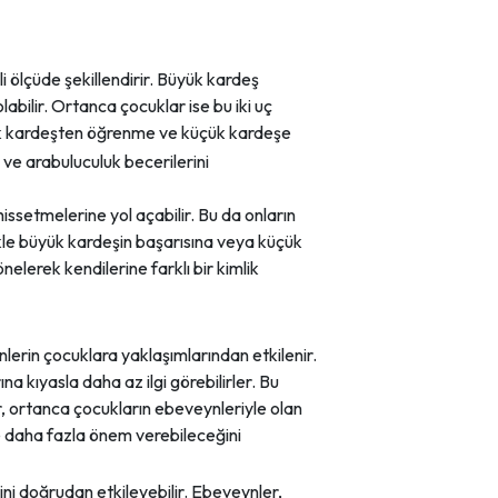
li ölçüde şekillendirir. Büyük kardeş
olabilir. Ortanca çocuklar ise bu iki uç
yük kardeşten öğrenme ve küçük kardeşe
 ve arabuluculuk becerilerini
ssetmelerine yol açabilir. Bu da onların
likle büyük kardeşin başarısına veya küçük
nelerek kendilerine farklı bir kimlik
ynlerin çocuklara yaklaşımlarından etkilenir.
a kıyasla daha az ilgi görebilirler. Bu
ar, ortanca çocukların ebeveynleriyle olan
ine daha fazla önem verebileceğini
ini doğrudan etkileyebilir. Ebeveynler,