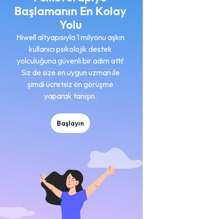
Başlamanın En Kolay
Yolu
Hiwell altyapısıyla 1 milyonu aşkın
kullanıcı psikolojik destek
yolculuğuna güvenli bir adım attı!
Siz de size en uygun uzman ile
şimdi ücretsiz ön görüşme
yaparak tanışın.
Başlayın