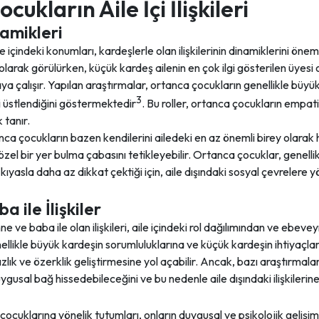
ukların Aile İçi İlişkileri
amikleri
 içindeki konumları, kardeşlerle olan ilişkilerinin dinamiklerini önem
i olarak görülürken, küçük kardeş ailenin en çok ilgi gösterilen üyesi 
a çalışır. Yapılan araştırmalar, ortanca çocukların genellikle bü
3
ni üstlendiğini göstermektedir
. Bu roller, ortanca çocukların empati
 tanır.
a çocukların bazen kendilerini ailedeki en az önemli birey olarak hi
 özel bir yer bulma çabasını tetikleyebilir. Ortanca çocuklar, genel
yasla daha az dikkat çektiği için, aile dışındaki sosyal çevrelere yö
a ile İlişkiler
 ve baba ile olan ilişkileri, aile içindeki rol dağılımından ve ebeve
likle büyük kardeşin sorumluluklarına ve küçük kardeşin ihtiyaçların
zlık ve özerklik geliştirmesine yol açabilir. Ancak, bazı araştırmal
uygusal bağ hissedebileceğini ve bu nedenle aile dışındaki ilişkiler
ocuklarına yönelik tutumları, onların duygusal ve psikolojik gelişim