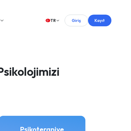
TR
Giriş
Kayıt
ikolojimizi
Psikoterapiye