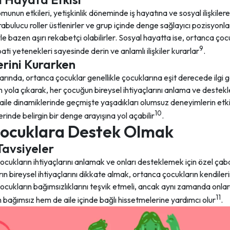
nun etkileri, yetişkinlik döneminde iş hayatına ve sosyal ilişkilere 
rabulucu roller üstlenirler ve grup içinde denge sağlayıcı pozisyonl
e bazen aşırı rekabetçi olabilirler. Sosyal hayatta ise, ortanca çoc
9
ti yetenekleri sayesinde derin ve anlamlı ilişkiler kurarlar
.
erini Kurarken
klarında, ortanca çocuklar genellikle çocuklarına eşit derecede ilg
yola çıkarak, her çocuğun bireysel ihtiyaçlarını anlama ve destekle
i aile dinamiklerinde geçmişte yaşadıkları olumsuz deneyimlerin etki
10
erinde belirgin bir denge arayışına yol açabilir
.
ocuklara Destek Olmak
Tavsiyeler
cukların ihtiyaçlarını anlamak ve onları desteklemek için özel ça
ın bireysel ihtiyaçlarını dikkate almak, ortanca çocukların kendilerin
cukların bağımsızlıklarını teşvik etmeli, ancak aynı zamanda onlara
11
bağımsız hem de aile içinde bağlı hissetmelerine yardımcı olur
.