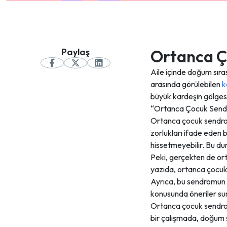
Paylaş
Ortanca Ç
Aile içinde doğum sırası
arasında görülebilen
k
büyük kardeşin gölgesi
“Ortanca Çocuk Sendr
Ortanca çocuk sendrom
zorlukları ifade eden 
hissetmeyebilir. Bu dur
Peki, gerçekten de ort
yazıda, ortanca çocu
Ayrıca, bu sendromun ç
konusunda öneriler su
Ortanca çocuk sendromun
bir çalışmada, doğum sı