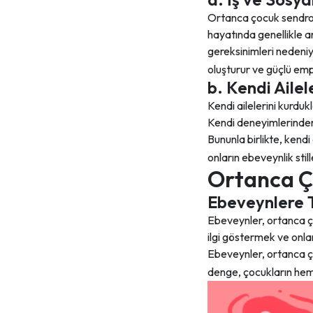
Ortanca çocuk sendromu
hayatında genellikle a
gereksinimleri nedeniyl
oluşturur ve güçlü empa
b. Kendi Ailel
Kendi ailelerini kurdu
Kendi deneyimlerinden 
Bununla birlikte, kend
onların ebeveynlik still
Ortanca Ç
Ebeveynlere 
Ebeveynler, ortanca ço
ilgi göstermek ve onlar
Ebeveynler, ortanca ço
denge, çocukların hem 