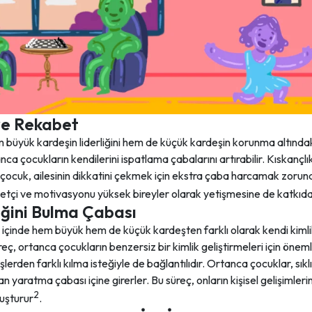
 ve Rekabet
büyük kardeşin liderliğini hem de küçük kardeşin korunma altındaki 
ca çocukların kendilerini ispatlama çabalarını artırabilir. Kıskanç
 çocuk, ailesinin dikkatini çekmek için ekstra çaba harcamak zorun
etçi ve motivasyonu yüksek bireyler olarak yetişmesine de katkıda
iğini Bulma Çabası
 içinde hem büyük hem de küçük kardeşten farklı olarak kendi kimli
reç, ortanca çocukların benzersiz bir kimlik geliştirmeleri için önemli
şlerden farklı kılma isteğiyle de bağlantılıdır. Ortanca çocuklar, sık
an yaratma çabası içine girerler. Bu süreç, onların kişisel gelişimler
2
luşturur
.