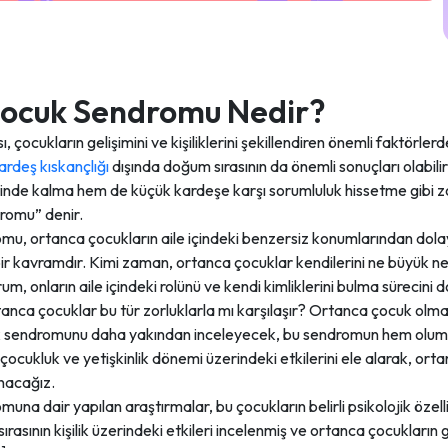
ocuk Sendromu Nedir?
, çocukların gelişimini ve kişiliklerini şekillendiren önemli faktörlerd
ardeş kıskançlığı
dışında doğum sırasının da önemli sonuçları olabil
nde kalma hem de küçük kardeşe karşı sorumluluk hissetme gibi zor
omu” denir.
u, ortanca çocukların aile içindeki benzersiz konumlarından dolay
bir kavramdır. Kimi zaman, ortanca çocuklar kendilerini ne büyük 
um, onların aile içindeki rolünü ve kendi kimliklerini bulma sürecini d
anca çocuklar bu tür zorluklarla mı karşılaşır? Ortanca çocuk olmak 
k sendromunu daha yakından inceleyecek, bu sendromun hem oluml
ocukluk ve yetişkinlik dönemi üzerindeki etkilerini ele alarak, ort
nacağız.
a dair yapılan araştırmalar, bu çocukların belirli psikolojik özelli
rasının kişilik üzerindeki etkileri incelenmiş ve ortanca çocukların