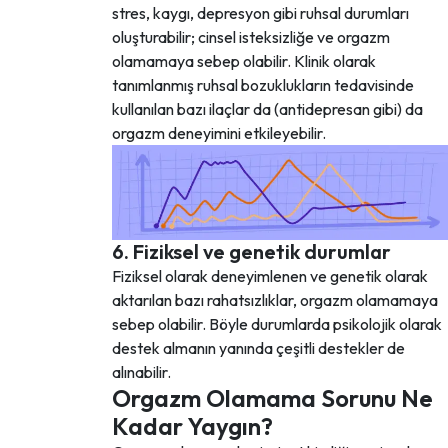
stres, kaygı, depresyon gibi ruhsal durumları
oluşturabilir; cinsel isteksizliğe ve orgazm
olamamaya sebep olabilir. Klinik olarak
tanımlanmış ruhsal bozuklukların tedavisinde
kullanılan bazı ilaçlar da (antidepresan gibi) da
orgazm deneyimini etkileyebilir.
6. Fiziksel ve genetik durumlar
Fiziksel olarak deneyimlenen ve genetik olarak
aktarılan bazı rahatsızlıklar, orgazm olamamaya
sebep olabilir. Böyle durumlarda psikolojik olarak
destek almanın yanında çeşitli destekler de
alınabilir.
Orgazm Olamama Sorunu Ne
Kadar Yaygın?