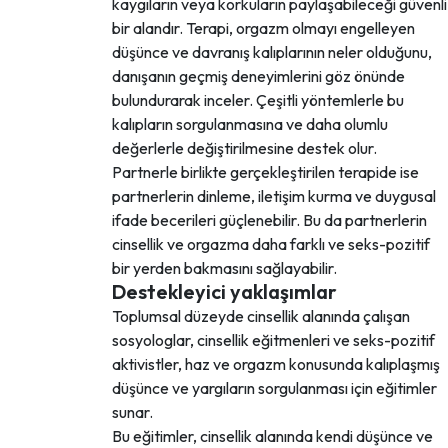
kaygıların veya korkuların paylaşabileceği güvenli
bir alandır. Terapi, orgazm olmayı engelleyen
düşünce ve davranış kalıplarının neler olduğunu,
danışanın geçmiş deneyimlerini göz önünde
bulundurarak inceler. Çeşitli yöntemlerle bu
kalıpların sorgulanmasına ve daha olumlu
değerlerle değiştirilmesine destek olur.
Partnerle birlikte gerçekleştirilen terapide ise
partnerlerin dinleme, iletişim kurma ve duygusal
ifade becerileri güçlenebilir. Bu da partnerlerin
cinsellik ve orgazma daha farklı ve seks-pozitif
bir yerden bakmasını sağlayabilir.
Destekleyici yaklaşımlar
Toplumsal düzeyde cinsellik alanında çalışan
sosyologlar, cinsellik eğitmenleri ve seks-pozitif
aktivistler, haz ve orgazm konusunda kalıplaşmış
düşünce ve yargıların sorgulanması için eğitimler
sunar.
Bu eğitimler, cinsellik alanında kendi düşünce ve