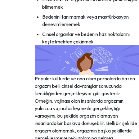
bilmemek
Bedenini tanımamak veya mastürbasyon
deneyimlememek
Cinsel organlar ve bedenin haz noktalarını
keşfetmekten çekinmek
Popüler kültürde ve ana akım pornolarda bazen
orgazm belli cinsel davranışlar sonucunda
kendiliğinden gerçekleşiyor gibi gösterilir.
Örneğin, vajinası olan insanlarda orgazmın
yalnızca vajinal birleşme ile gerçekleştiği
varsayımı, bu şekilde orgazm olamayan
insanlarda bir baskıya dönüşebilir. Belli bir şekilde
orgazm olamamak, orgazmın başka şekillerde
gerçekleşmeyeceği anlamına gelmez.