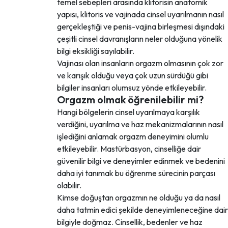
temel sebepleri arasında klitorisin anatomik
yapısı, klitoris ve vajinada cinsel uyarılmanın nasıl
gerçekleştiği ve penis-vajina birleşmesi dışındaki
çeşitli cinsel davranışların neler olduğuna yönelik
bilgi eksikliği sayılabilir.
Vajinası olan insanların orgazm olmasının çok zor
ve karışık olduğu veya çok uzun sürdüğü gibi
bilgiler insanları olumsuz yönde etkileyebilir.
Orgazm olmak öğrenilebilir mi?
Hangi bölgelerin cinsel uyarılmaya karşılık
verdiğini, uyarılma ve haz mekanizmalarının nasıl
işlediğini anlamak orgazm deneyimini olumlu
etkileyebilir. Mastürbasyon, cinselliğe dair
güvenilir bilgi ve deneyimler edinmek ve bedenini
daha iyi tanımak bu öğrenme sürecinin parçası
olabilir.
Kimse doğuştan orgazmın ne olduğu ya da nasıl
daha tatmin edici şekilde deneyimleneceğine dair
bilgiyle doğmaz. Cinsellik, bedenler ve haz