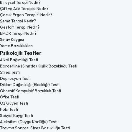
Bireysel Terapi Nedir?
Çift ve Aile Terapisi Nedir?
Çocuk Ergen Terapisi Nedir?
Şema Terapi Nedir?
Gestalt Terapi Nedir?
EMDR Terapi Nedir?
Sınav Kaygısı
Yeme Bozuklukları
Psikolojik Testler
Alkol Bağımlılığı Testi
Borderline (Sınırda) Kişilik Bozukluğu Testi
Stres Testi
Depresyon Testi
Dikkat Dağınıklığı (Eksikliği) Testi
Obsesif Kompulsif Bozukluk Testi
Öfke Testi
Öz Güven Testi
Fobi Testi
Sosyal Kaygı Testi
Aleksitimi (Duygu Körlüğü) Testi
Travma Sonrası Stres Bozukluğu Testi