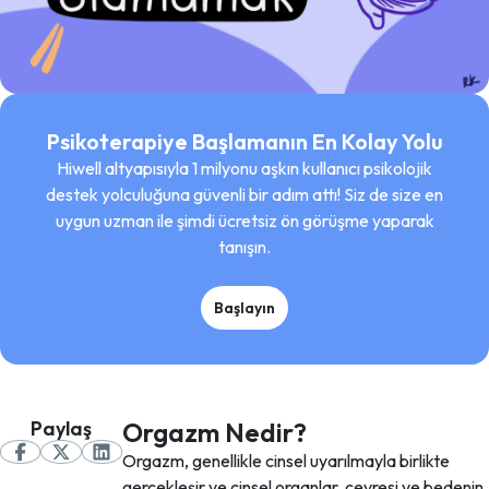
Psikoterapiye Başlamanın En Kolay Yolu
Hiwell altyapısıyla 1 milyonu aşkın kullanıcı psikolojik
destek yolculuğuna güvenli bir adım attı! Siz de size en
uygun uzman ile şimdi ücretsiz ön görüşme yaparak
tanışın.
Başlayın
Paylaş
Orgazm Nedir?
Orgazm, genellikle cinsel uyarılmayla birlikte
gerçekleşir ve cinsel organlar, çevresi ve bedenin