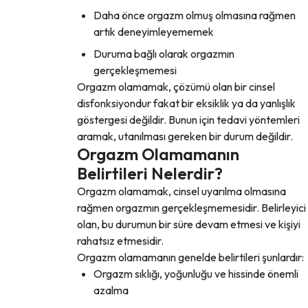
Daha önce orgazm olmuş olmasına rağmen
artık deneyimleyememek
Duruma bağlı olarak orgazmın
gerçekleşmemesi
Orgazm olamamak, çözümü olan bir cinsel
disfonksiyondur fakat bir eksiklik ya da yanlışlık
göstergesi değildir. Bunun için tedavi yöntemleri
aramak, utanılması gereken bir durum değildir.
Orgazm Olamamanın
Belirtileri Nelerdir?
Orgazm olamamak, cinsel uyarılma olmasına
rağmen orgazmın gerçekleşmemesidir. Belirleyici
olan, bu durumun bir süre devam etmesi ve kişiyi
rahatsız etmesidir.
Orgazm olamamanın genelde belirtileri şunlardır:
Orgazm sıklığı, yoğunluğu ve hissinde önemli
azalma