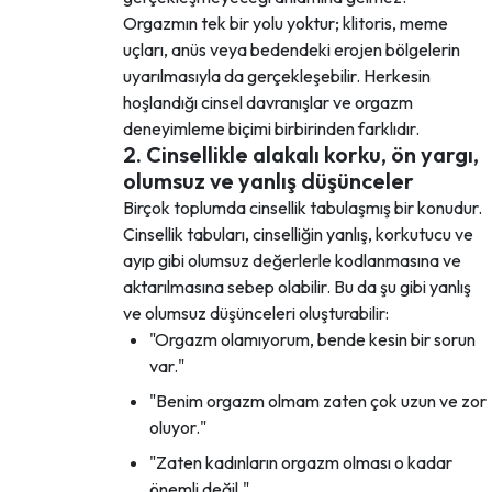
Orgazmın tek bir yolu yoktur; klitoris, meme
uçları, anüs veya bedendeki erojen bölgelerin
uyarılmasıyla da gerçekleşebilir. Herkesin
hoşlandığı cinsel davranışlar ve orgazm
deneyimleme biçimi birbirinden farklıdır.
2. Cinsellikle alakalı korku, ön yargı,
olumsuz ve yanlış düşünceler
Birçok toplumda cinsellik tabulaşmış bir konudur.
Cinsellik tabuları, cinselliğin yanlış, korkutucu ve
ayıp gibi olumsuz değerlerle kodlanmasına ve
aktarılmasına sebep olabilir. Bu da şu gibi yanlış
ve olumsuz düşünceleri oluşturabilir:
"Orgazm olamıyorum, bende kesin bir sorun
var."
"Benim orgazm olmam zaten çok uzun ve zor
oluyor."
"Zaten kadınların orgazm olması o kadar
önemli değil."