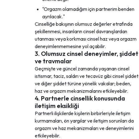
"Orgazm olamadığım için partnerim benden
ayrılacak."
Cinselliğe bakışının olumsuz değerler etrafında
şekillenmesi, insanların cinsel davranışlardan
utanması veya korkması cinsel haz veya orgazm
deneyimlenmemesine yol açabilir.
3. Olumsuz cinsel deneyimler, şiddet
ve travmalar
Geçmişte ve güncel zamanda yaşanan cinsel
istismar, taciz, saldırı ve tecavüz gibi cinsel şiddet
ve diğer şiddet türüne yönelik vakalar; beden,
haz ve orgazm mekanizmalarını etkileyebilir.
4. Partnerle cinsellik konusunda
iletişim eksikliği
Partnerli ilişkilerde kişilerin birbirleriyle iletişim
kurmamaları, ön yargılar ve iletişim sorunları da
orgazm ve haz mekanizmaları ve deneyimlerini
etkileyebilir.