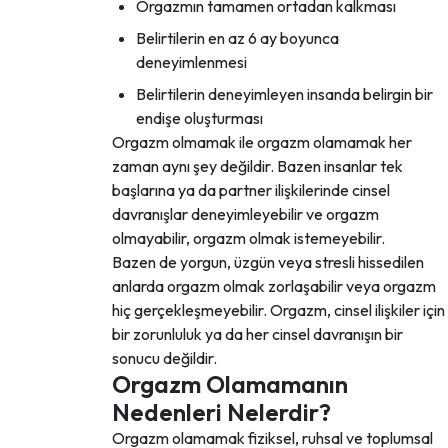
Orgazmın tamamen ortadan kalkması
Belirtilerin en az 6 ay boyunca
deneyimlenmesi
Belirtilerin deneyimleyen insanda belirgin bir
endişe oluşturması
Orgazm olmamak ile orgazm olamamak her
zaman aynı şey değildir. Bazen insanlar tek
başlarına ya da partner ilişkilerinde cinsel
davranışlar deneyimleyebilir ve orgazm
olmayabilir, orgazm olmak istemeyebilir.
Bazen de yorgun, üzgün veya stresli hissedilen
anlarda orgazm olmak zorlaşabilir veya orgazm
hiç gerçekleşmeyebilir. Orgazm, cinsel ilişkiler için
bir zorunluluk ya da her cinsel davranışın bir
sonucu değildir.
Orgazm Olamamanın
Nedenleri Nelerdir?
Orgazm olamamak fiziksel, ruhsal ve toplumsal