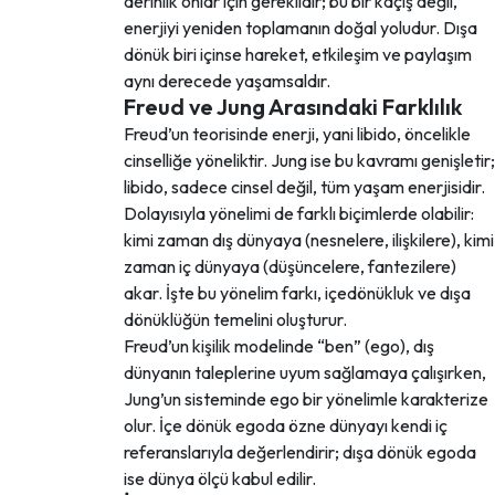
derinlik onlar için gereklidir; bu bir kaçış değil,
enerjiyi yeniden toplamanın doğal yoludur. Dışa
dönük biri içinse hareket, etkileşim ve paylaşım
aynı derecede yaşamsaldır.
Freud ve Jung Arasındaki Farklılık
Freud’un teorisinde enerji, yani libido, öncelikle
cinselliğe yöneliktir. Jung ise bu kavramı genişletir;
libido, sadece cinsel değil, tüm yaşam enerjisidir.
Dolayısıyla yönelimi de farklı biçimlerde olabilir:
kimi zaman dış dünyaya (nesnelere, ilişkilere), kimi
zaman iç dünyaya (düşüncelere, fantezilere)
akar. İşte bu yönelim farkı, içedönükluk ve dışa
dönüklüğün temelini oluşturur.
Freud’un kişilik modelinde “ben” (ego), dış
dünyanın taleplerine uyum sağlamaya çalışırken,
Jung’un sisteminde ego bir yönelimle karakterize
olur. İçe dönük egoda özne dünyayı kendi iç
referanslarıyla değerlendirir; dışa dönük egoda
ise dünya ölçü kabul edilir.