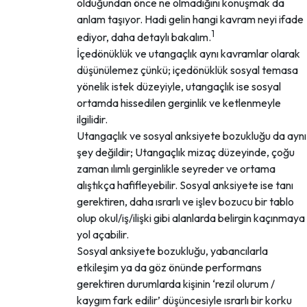
olduğundan önce ne olmadığını konuşmak da
anlam taşıyor. Hadi gelin hangi kavram neyi ifade
1
ediyor, daha detaylı bakalım.
İçedönüklük ve utangaçlık aynı kavramlar olarak
düşünülemez çünkü; içedönüklük sosyal temasa
yönelik istek düzeyiyle, utangaçlık ise sosyal
ortamda hissedilen gerginlik ve ketlenmeyle
ilgilidir.
Utangaçlık ve sosyal anksiyete bozukluğu da aynı
şey değildir; Utangaçlık mizaç düzeyinde, çoğu
zaman ılımlı gerginlikle seyreder ve ortama
alıştıkça hafifleyebilir. Sosyal anksiyete ise tanı
gerektiren, daha ısrarlı ve işlev bozucu bir tablo
olup okul/iş/ilişki gibi alanlarda belirgin kaçınmaya
yol açabilir.
Sosyal anksiyete bozukluğu, yabancılarla
etkileşim ya da göz önünde performans
gerektiren durumlarda kişinin ‘rezil olurum /
kaygım fark edilir’ düşüncesiyle ısrarlı bir korku