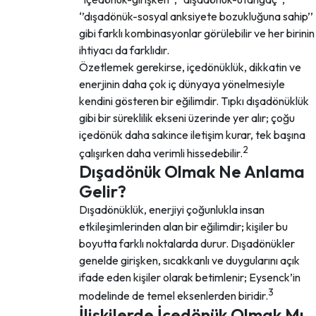
‘’dışadönük-sosyal anksiyete bozukluğuna sahip’’
gibi farklı kombinasyonlar görülebilir ve her birinin
ihtiyacı da farklıdır.
Özetlemek gerekirse, içedönüklük, dikkatin ve
enerjinin daha çok iç dünyaya yönelmesiyle
kendini gösteren bir eğilimdir. Tıpkı dışadönüklük
gibi bir süreklilik ekseni üzerinde yer alır; çoğu
içedönük daha sakince iletişim kurar, tek başına
2
çalışırken daha verimli hissedebilir.
Dışadönük Olmak Ne Anlama
Gelir?
Dışadönüklük, enerjiyi çoğunlukla insan
etkileşimlerinden alan bir eğilimdir; kişiler bu
boyutta farklı noktalarda durur. Dışadönükler
genelde girişken, sıcakkanlı ve duygularını açık
ifade eden kişiler olarak betimlenir; Eysenck’in
3
modelinde de temel eksenlerden biridir.
İlişkilerde İçedönük Olmak Mı,