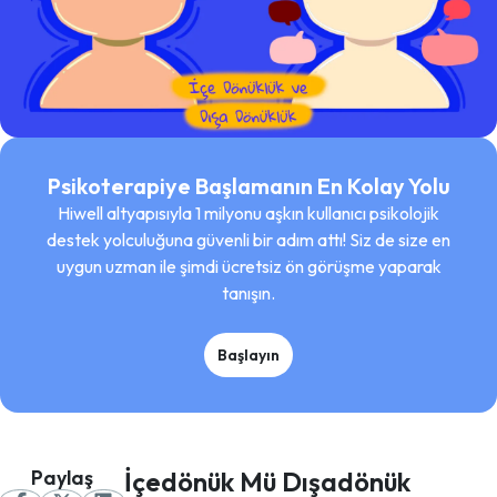
Psikoterapiye Başlamanın En Kolay Yolu
Hiwell altyapısıyla 1 milyonu aşkın kullanıcı psikolojik
destek yolculuğuna güvenli bir adım attı! Siz de size en
uygun uzman ile şimdi ücretsiz ön görüşme yaparak
tanışın.
Başlayın
Paylaş
İçedönük Mü Dışadönük