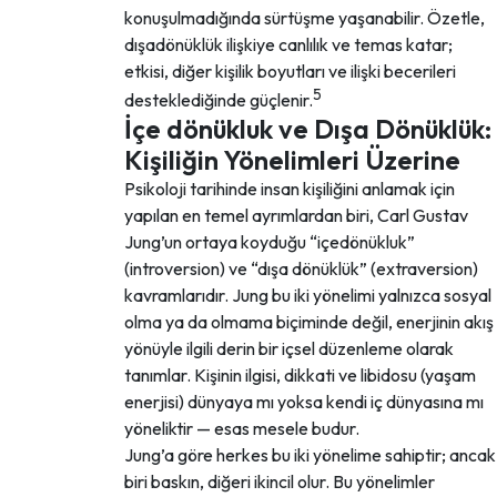
konuşulmadığında sürtüşme yaşanabilir. Özetle,
dışadönüklük ilişkiye canlılık ve temas katar;
etkisi, diğer kişilik boyutları ve ilişki becerileri
5
desteklediğinde güçlenir.
İçe dönükluk ve Dışa Dönüklük:
Kişiliğin Yönelimleri Üzerine
Psikoloji tarihinde insan kişiliğini anlamak için
yapılan en temel ayrımlardan biri, Carl Gustav
Jung’un ortaya koyduğu “içedönükluk”
(introversion) ve “dışa dönüklük” (extraversion)
kavramlarıdır. Jung bu iki yönelimi yalnızca sosyal
olma ya da olmama biçiminde değil, enerjinin akış
yönüyle ilgili derin bir içsel düzenleme olarak
tanımlar. Kişinin ilgisi, dikkati ve libidosu (yaşam
enerjisi) dünyaya mı yoksa kendi iç dünyasına mı
yöneliktir — esas mesele budur.
Jung’a göre herkes bu iki yönelime sahiptir; ancak
biri baskın, diğeri ikincil olur. Bu yönelimler