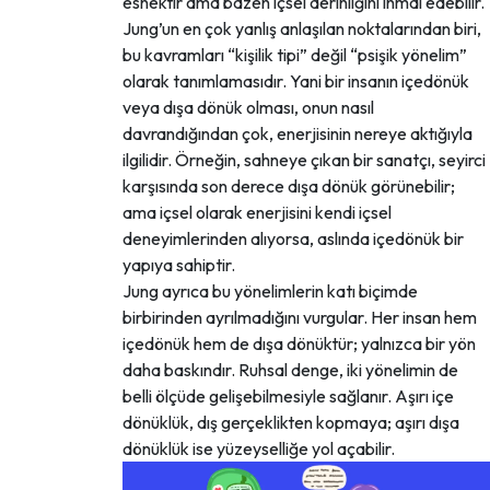
esnektir ama bazen içsel derinliğini ihmal edebilir.
Jung’un en çok yanlış anlaşılan noktalarından biri,
bu kavramları “kişilik tipi” değil “psişik yönelim”
olarak tanımlamasıdır. Yani bir insanın içedönük
veya dışa dönük olması, onun nasıl
davrandığından çok, enerjisinin nereye aktığıyla
ilgilidir. Örneğin, sahneye çıkan bir sanatçı, seyirci
karşısında son derece dışa dönük görünebilir;
ama içsel olarak enerjisini kendi içsel
deneyimlerinden alıyorsa, aslında içedönük bir
yapıya sahiptir.
Jung ayrıca bu yönelimlerin katı biçimde
birbirinden ayrılmadığını vurgular. Her insan hem
içedönük hem de dışa dönüktür; yalnızca bir yön
daha baskındır. Ruhsal denge, iki yönelimin de
belli ölçüde gelişebilmesiyle sağlanır. Aşırı içe
dönüklük, dış gerçeklikten kopmaya; aşırı dışa
dönüklük ise yüzeyselliğe yol açabilir.