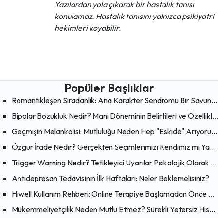
Yazılardan yola çıkarak bir hastalık tanısı
konulamaz. Hastalık tanısını yalnızca psikiyatri
hekimleri koyabilir.
Popüler Başlıklar
Romantikleşen Sıradanlık: Ana Karakter Sendromu Bir Savunma Mekanizması mı?
Bipolar Bozukluk Nedir? Mani Döneminin Belirtileri ve Özellikleri
Geçmişin Melankolisi: Mutluluğu Neden Hep "Eskide" Arıyoruz?
Özgür İrade Nedir? Gerçekten Seçimlerimizi Kendimiz mi Yapıyoruz?
Trigger Warning Nedir? Tetikleyici Uyarılar Psikolojik Olarak Faydalı mı?
Antidepresan Tedavisinin İlk Haftaları: Neler Beklemelisiniz?
Hiwell Kullanım Rehberi: Online Terapiye Başlamadan Önce Bilmeniz Gerekenler
Mükemmeliyetçilik Neden Mutlu Etmez? Sürekli Yetersiz Hissetmenin Psikolojik Nedenleri