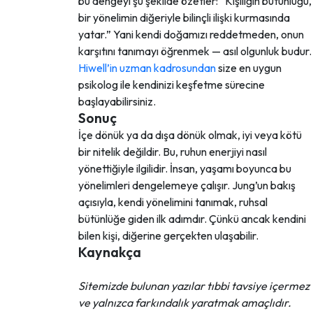
bu dengeyi şu şekilde özetler: “Kişiliğin bütünlüğü,
bir yönelimin diğeriyle bilinçli ilişki kurmasında
yatar.” Yani kendi doğamızı reddetmeden, onun
karşıtını tanımayı öğrenmek — asıl olgunluk budur.
Hiwell’in uzman kadrosundan
size en uygun
psikolog ile kendinizi keşfetme sürecine
başlayabilirsiniz.
Sonuç
İçe dönük ya da dışa dönük olmak, iyi veya kötü
bir nitelik değildir. Bu, ruhun enerjiyi nasıl
yönettiğiyle ilgilidir. İnsan, yaşamı boyunca bu
yönelimleri dengelemeye çalışır. Jung’un bakış
açısıyla, kendi yönelimini tanımak, ruhsal
bütünlüğe giden ilk adımdır. Çünkü ancak kendini
bilen kişi, diğerine gerçekten ulaşabilir.
Kaynakça
Sitemizde bulunan yazılar tıbbi tavsiye içermez
ve yalnızca farkındalık yaratmak amaçlıdır.