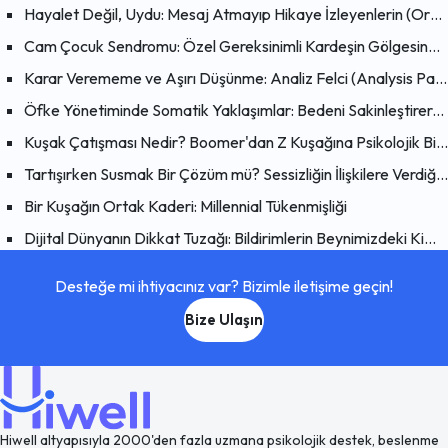
Hayalet Değil, Uydu: Mesaj Atmayıp Hikaye İzleyenlerin (Orbiting) Psikolojisi
Cam Çocuk Sendromu: Özel Gereksinimli Kardeşin Gölgesinde Büyümek
Karar Verememe ve Aşırı Düşünme: Analiz Felci (Analysis Paralysis) Nedir?
Öfke Yönetiminde Somatik Yaklaşımlar: Bedeni Sakinleştirerek Zihni Dönüştürmenin Bilimsel Yolları
Kuşak Çatışması Nedir? Boomer'dan Z Kuşağına Psikolojik Bir Bakış
Tartışırken Susmak Bir Çözüm mü? Sessizliğin İlişkilere Verdiği Zarar
Bir Kuşağın Ortak Kaderi: Millennial Tükenmişliği
Dijital Dünyanın Dikkat Tuzağı: Bildirimlerin Beynimizdeki Kimyasal Etkisi
Desteğe mi ihtiyacınız var? Bizimle iletişime geçin!
Bize Ulaşın
Hiwell altyapısıyla 2000'den fazla uzmana psikolojik destek, beslenme