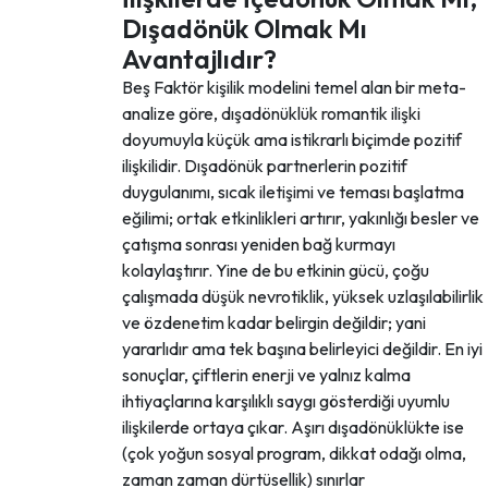
Dışadönük Olmak Mı
Avantajlıdır?
Beş Faktör kişilik modelini temel alan bir meta-
analize göre, dışadönüklük romantik ilişki
doyumuyla küçük ama istikrarlı biçimde pozitif
ilişkilidir. Dışadönük partnerlerin pozitif
duygulanımı, sıcak iletişimi ve teması başlatma
eğilimi; ortak etkinlikleri artırır, yakınlığı besler ve
çatışma sonrası yeniden bağ kurmayı
kolaylaştırır. Yine de bu etkinin gücü, çoğu
çalışmada düşük nevrotiklik, yüksek uzlaşılabilirlik
ve özdenetim kadar belirgin değildir; yani
yararlıdır ama tek başına belirleyici değildir. En iyi
sonuçlar, çiftlerin enerji ve yalnız kalma
ihtiyaçlarına karşılıklı saygı gösterdiği uyumlu
ilişkilerde ortaya çıkar. Aşırı dışadönüklükte ise
(çok yoğun sosyal program, dikkat odağı olma,
zaman zaman dürtüsellik) sınırlar