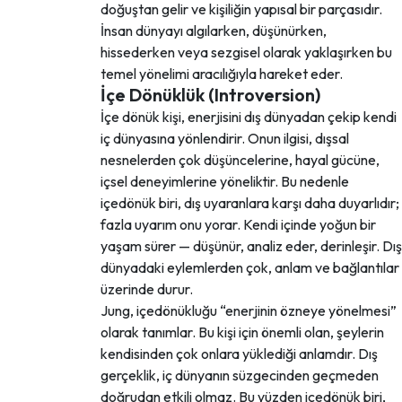
doğuştan gelir ve kişiliğin yapısal bir parçasıdır.
İnsan dünyayı algılarken, düşünürken,
hissederken veya sezgisel olarak yaklaşırken bu
temel yönelimi aracılığıyla hareket eder.
İçe Dönüklük (Introversion)
İçe dönük kişi, enerjisini dış dünyadan çekip kendi
iç dünyasına yönlendirir. Onun ilgisi, dışsal
nesnelerden çok düşüncelerine, hayal gücüne,
içsel deneyimlerine yöneliktir. Bu nedenle
içedönük biri, dış uyaranlara karşı daha duyarlıdır;
fazla uyarım onu yorar. Kendi içinde yoğun bir
yaşam sürer — düşünür, analiz eder, derinleşir. Dış
dünyadaki eylemlerden çok, anlam ve bağlantılar
üzerinde durur.
Jung, içedönükluğu “enerjinin özneye yönelmesi”
olarak tanımlar. Bu kişi için önemli olan, şeylerin
kendisinden çok onlara yüklediği anlamdır. Dış
gerçeklik, iç dünyanın süzgecinden geçmeden
doğrudan etkili olmaz. Bu yüzden içedönük biri,