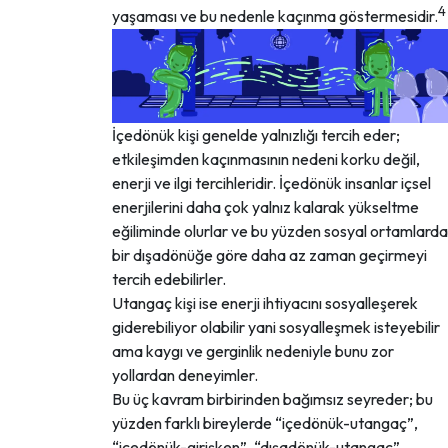
4
yaşaması ve bu nedenle kaçınma göstermesidir.
İçedönük kişi genelde yalnızlığı tercih eder;
etkileşimden kaçınmasının nedeni korku değil,
enerji ve ilgi tercihleridir. İçedönük insanlar içsel
enerjilerini daha çok yalnız kalarak yükseltme
eğiliminde olurlar ve bu yüzden sosyal ortamlarda
bir dışadönüğe göre daha az zaman geçirmeyi
tercih edebilirler.
Utangaç kişi ise enerji ihtiyacını sosyalleşerek
giderebiliyor olabilir yani sosyalleşmek isteyebilir
ama kaygı ve gerginlik nedeniyle bunu zor
yollardan deneyimler.
Bu üç kavram birbirinden bağımsız seyreder; bu
yüzden farklı bireylerde “içedönük-utangaç”,
“içedönük-girişken”, “dışadönük-utangaç”,