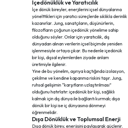
İçedönüklük ve Yaratıcılık
İçe dönük bireyler, enerjilerini içsel dünyalarına
yönelttikleri için yaratıcı süreçlerde sıklıkla derinlik
kazanırlar. Jung, sanatçıların, düşünürlerin,
filozofların çoğunun içedönük yönelime sahip
olduğunu söyler. Onlar için yaratıcılık, dış
dünyadan alınan verilerin içsel biçimde yeniden
işlenmesiyle ortaya çıkar. Bu nedenle içedönük
bir kişi, dışsal eylemlerden ziyade anlam
üretimiyle ilgilenir.
Yine de bu yönelim, aşırıya kaçtığında izolasyon,
çekilme ve kendine kapanma riskini taşır. Jung,
ruhsal gelişimin “karşıtların uzlaştırılması”
olduğunu hatırlatır: içedönük bir kişi, sağlıklı
kalmak için dış dünya ile bağlantı kurmalı; dışa
dönük bir kişi ise iç dünyasına dönmeyi
öğrenmelidir.
Dışa Dönüklük ve Toplumsal Enerji
Dışa dönük birey, enerjisini paylaşarak güçlenir.