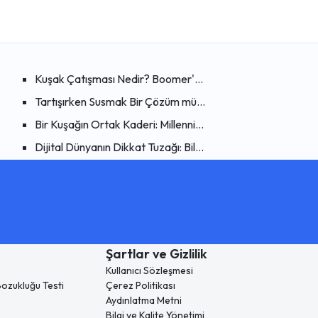
aye İzleyenlerin (Orbiting) Psikolojisi
Kuşak Çatışması Nedir? Boomer'dan Z Kuşağına Psikolojik 
mli Kardeşin Gölgesinde Büyümek
Tartışırken Susmak Bir Çözüm mü? Sessizliğin İlişkilere Verd
iz Felci (Analysis Paralysis) Nedir?
Bir Kuşağın Ortak Kaderi: Millennial Tükenmişliği
enleri
 Bedeni Sakinleştirerek Zihni Dönüştürmenin Bilimsel Yolları
Dijital Dünyanın Dikkat Tuzağı: Bildirimlerin Beynimizdeki K
Şartlar ve Gizlilik
Kullanıcı Sözleşmesi
 Bozukluğu Testi
Çerez Politikası
Aydınlatma Metni
Bilgi ve Kalite Yönetimi