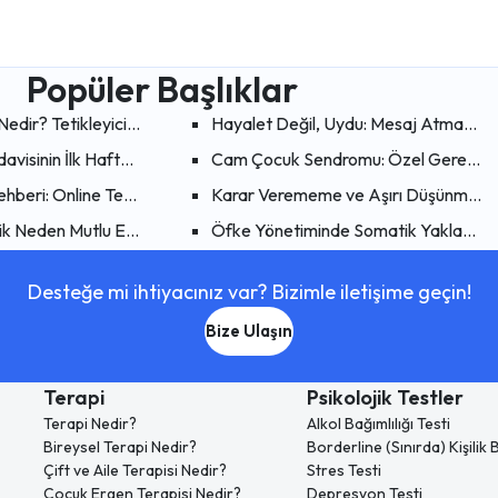
Popüler Başlıklar
ma Mekanizması mı?
edir? Tetikleyici Uyarılar Psikolojik Olarak Faydalı mı?
Hayalet Değil, Uydu: Mesaj Atmayıp Hik
i
visinin İlk Haftaları: Neler Beklemelisiniz?
Cam Çocuk Sendromu: Özel Gereksini
?
Rehberi: Online Terapiye Başlamadan Önce Bilmeniz Gerekenler
Karar Verememe ve Aşırı Düşünme: Anal
yoruz?
k Neden Mutlu Etmez? Sürekli Yetersiz Hissetmenin Psikolojik Ned
Öfke Yönetiminde Somatik Yaklaşımlar:
Desteğe mi ihtiyacınız var? Bizimle iletişime geçin!
Bize Ulaşın
Terapi
Psikolojik Testler
Terapi Nedir?
Alkol Bağımlılığı Testi
Bireysel Terapi Nedir?
Borderline (Sınırda) Kişilik
Çift ve Aile Terapisi Nedir?
Stres Testi
Çocuk Ergen Terapisi Nedir?
Depresyon Testi