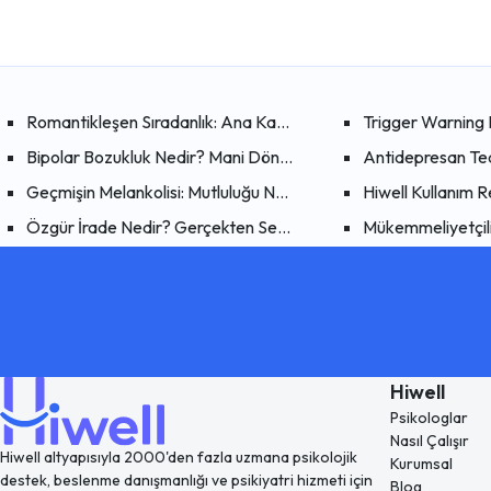
Romantikleşen Sıradanlık: Ana Karakter Sendromu Bir Savun
Trigger Warning N
Bipolar Bozukluk Nedir? Mani Döneminin Belirtileri ve Özellikler
Antidepresan Teda
Geçmişin Melankolisi: Mutluluğu Neden Hep "Eskide" Arıyoruz
Hiwell Kullanım 
Özgür İrade Nedir? Gerçekten Seçimlerimizi Kendimiz mi Yapı
Mükemmeliyetçili
Hiwell
Psikologlar
Nasıl Çalışır
Hiwell altyapısıyla 2000'den fazla uzmana psikolojik
Kurumsal
destek, beslenme danışmanlığı ve psikiyatri hizmeti için
Blog