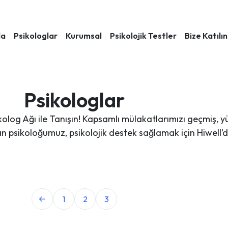
da
Psikologlar
Kurumsal
Psikolojik Testler
Bize Katılın
Psikologlar
kolog Ağı ile Tanışın! Kapsamlı mülakatlarımızı geçmiş, y
sikoloğumuz, psikolojik destek sağlamak için Hiwell’d
1
2
3