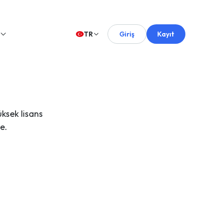
TR
Giriş
Kayıt
üksek lisans
e.