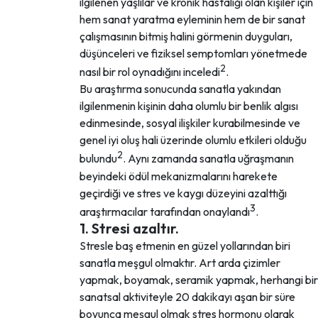
ilgilenen yaşlılar ve kronik hastalığı olan kişiler için
hem sanat yaratma eyleminin hem de bir sanat
çalışmasının bitmiş halini görmenin duyguları,
düşünceleri ve fiziksel semptomları yönetmede
2
nasıl bir rol oynadığını inceledi
.
Bu araştırma sonucunda sanatla yakından
ilgilenmenin kişinin daha olumlu bir benlik algısı
edinmesinde, sosyal ilişkiler kurabilmesinde ve
genel iyi oluş hali üzerinde olumlu etkileri olduğu
2
bulundu
. Aynı zamanda sanatla uğraşmanın
beyindeki ödül mekanizmalarını harekete
geçirdiği ve stres ve kaygı düzeyini azalttığı
3
araştırmacılar tarafından onaylandı
.
1. Stresi azaltır.
Stresle baş etmenin en güzel yollarından biri
sanatla meşgul olmaktır. Art arda çizimler
yapmak, boyamak, seramik yapmak, herhangi bir
sanatsal aktiviteyle 20 dakikayı aşan bir süre
boyunca meşgul olmak stres hormonu olarak