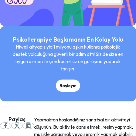
Psikoterapiye Başlamanın En Kolay Yolu
Hiwell altyapısıyla 1 milyonu aşkın kullanıcı psikolojik
destek yolculuğuna güvenli bir adım attı! Siz de size en
uygun uzman ile şimdi ücretsiz ön görüşme yaparak
tanışın.
Başlayın
Paylaş
Yapmaktan hoşlandığınız sanatsal bir aktiviteyi
düşünün. Bu aktivite dans etmek, resim yapmak,
müzikle uğraşmak veya seramik yapmak olabilir.