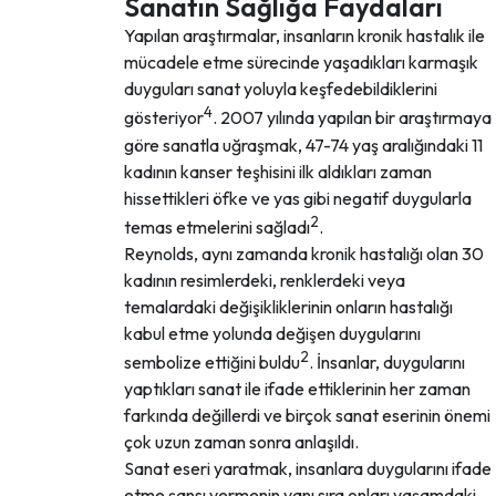
Sanatın Sağlığa Faydaları
Yapılan araştırmalar, insanların kronik hastalık ile
mücadele etme sürecinde yaşadıkları karmaşık
duyguları sanat yoluyla keşfedebildiklerini
4
gösteriyor
. 2007 yılında yapılan bir araştırmaya
göre sanatla uğraşmak, 47-74 yaş aralığındaki 11
kadının kanser teşhisini ilk aldıkları zaman
hissettikleri öfke ve yas gibi negatif duygularla
2
temas etmelerini sağladı
.
Reynolds, aynı zamanda kronik hastalığı olan 30
kadının resimlerdeki, renklerdeki veya
temalardaki değişikliklerinin onların hastalığı
kabul etme yolunda değişen duygularını
2
sembolize ettiğini buldu
. İnsanlar, duygularını
yaptıkları sanat ile ifade ettiklerinin her zaman
farkında değillerdi ve birçok sanat eserinin önemi
çok uzun zaman sonra anlaşıldı.
Sanat eseri yaratmak, insanlara duygularını ifade
etme şansı vermenin yanı sıra onları yaşamdaki