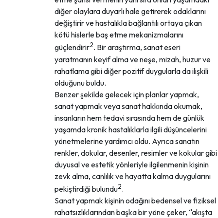
diğer olaylara duyarlı hale getirerek odaklarını
değiştirir ve hastalıkla bağlantılı ortaya çıkan
kötü hislerle baş etme mekanizmalarını
2
güçlendirir
. Bir araştırma, sanat eseri
yaratmanın keyif alma ve neşe, mizah, huzur ve
rahatlama gibi diğer pozitif duygularla da ilişkili
olduğunu buldu.
Benzer şekilde gelecek için planlar yapmak,
sanat yapmak veya sanat hakkında okumak,
insanların hem tedavi sırasında hem de günlük
yaşamda kronik hastalıklarla ilgili düşüncelerini
yönetmelerine yardımcı oldu. Ayrıca sanatın
renkler, dokular, desenler, resimler ve kokular gibi
duyusal ve estetik yönleriyle ilgilenmenin kişinin
zevk alma, canlılık ve hayatta kalma duygularını
2
pekiştirdiği bulundu
.
Sanat yapmak kişinin odağını bedensel ve fiziksel
rahatsızlıklarından başka bir yöne çeker, “akışta