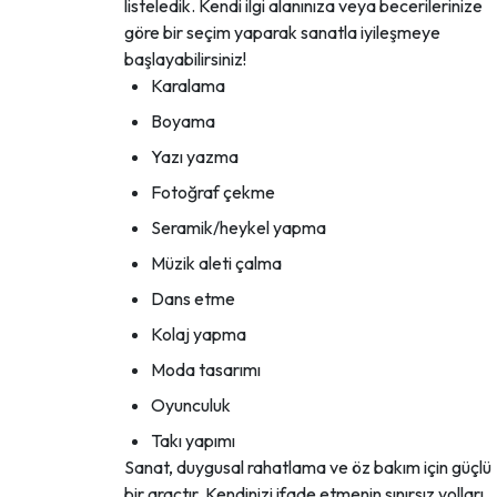
listeledik. Kendi ilgi alanınıza veya becerilerinize
göre bir seçim yaparak sanatla iyileşmeye
başlayabilirsiniz!
Karalama
Boyama
Yazı yazma
Fotoğraf çekme
Seramik/heykel yapma
Müzik aleti çalma
Dans etme
Kolaj yapma
Moda tasarımı
Oyunculuk
Takı yapımı
Sanat, duygusal rahatlama ve öz bakım için güçlü
bir araçtır. Kendinizi ifade etmenin sınırsız yolları