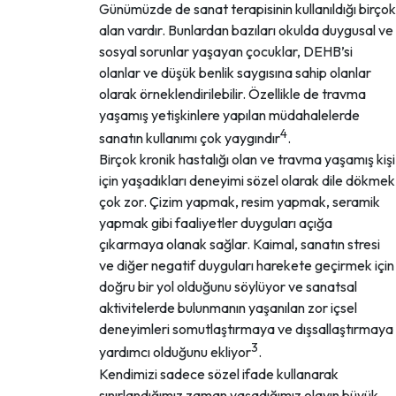
Günümüzde de sanat terapisinin kullanıldığı birçok
alan vardır. Bunlardan bazıları okulda duygusal ve
sosyal sorunlar yaşayan çocuklar, DEHB’si
olanlar ve düşük benlik saygısına sahip olanlar
olarak örneklendirilebilir. Özellikle de travma
yaşamış yetişkinlere yapılan müdahalelerde
4
sanatın kullanımı çok yaygındır
.
Birçok kronik hastalığı olan ve travma yaşamış kişi
için yaşadıkları deneyimi sözel olarak dile dökmek
çok zor. Çizim yapmak, resim yapmak, seramik
yapmak gibi faaliyetler duyguları açığa
çıkarmaya olanak sağlar. Kaimal, sanatın stresi
ve diğer negatif duyguları harekete geçirmek için
doğru bir yol olduğunu söylüyor ve sanatsal
aktivitelerde bulunmanın yaşanılan zor içsel
deneyimleri somutlaştırmaya ve dışsallaştırmaya
3
yardımcı olduğunu ekliyor
.
Kendimizi sadece sözel ifade kullanarak
sınırlandığımız zaman yaşadığımız olayın büyük