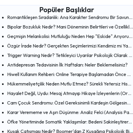
Popüler Başlıklar
Romantikleşen Sıradanlık: Ana Karakter Sendromu Bir Savunma Mekanizması mı?
Bipolar Bozukluk Nedir? Mani Döneminin Belirtileri ve Özellikleri
Geçmişin Melankolisi: Mutluluğu Neden Hep "Eskide" Arıyoruz?
Özgür İrade Nedir? Gerçekten Seçimlerimizi Kendimiz mi Yapıyoruz?
Trigger Warning Nedir? Tetikleyici Uyarılar Psikolojik Olarak Faydalı mı?
Antidepresan Tedavisinin İlk Haftaları: Neler Beklemelisiniz?
Hiwell Kullanım Rehberi: Online Terapiye Başlamadan Önce Bilmeniz Gerekenler
Mükemmeliyetçilik Neden Mutlu Etmez? Sürekli Yetersiz Hissetmenin Psikolojik Nedenleri
Hayalet Değil, Uydu: Mesaj Atmayıp Hikaye İzleyenlerin (Orbiting) Psikolojisi
Cam Çocuk Sendromu: Özel Gereksinimli Kardeşin Gölgesinde Büyümek
Karar Verememe ve Aşırı Düşünme: Analiz Felci (Analysis Paralysis) Nedir?
Öfke Yönetiminde Somatik Yaklaşımlar: Bedeni Sakinleştirerek Zihni Dönüştürmenin Bilimsel Yolları
Kuşak Çatışması Nedir? Boomer'dan Z Kuşağına Psikolojik Bir Bakış