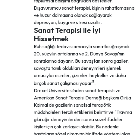
toplumsal gelişimi doğrudan destekler.
Dışavurumcu sanat terapisi, kişinin rahatlamasına
ve huzur dolmasına olanak sağlayarak
depresyon, kaygı ve stresi azaltır.
Sanat Terapisi ile İyi
Hissetmek
Ruh sağlığı tedavisi amacıyla sanatla uğraşmak
20. yüzyılın ortalarına ve 2. Dünya Savaşı’nın
sonralarına dayanır. Bu savaştan sonra gaziler,
savaşta tanık oldukları deneyimleri işlemek
amacıyla resimler, çizimler, heykeller ve daha
3
birçok sanat çalışması yapar
.
Drexel Üniversitesi’nden sanat terapisti ve
Amerikan Sanat Terapisi Derneği başkanı Girija
Kaimal de gazilerin sanatsal terapötik
müdahaleleri tercih ettiklerini belirtir ve "Travma
gibi ağır deneyimlerden sonra sözel ifadeler
kişiler için çok zorlayıcı olabilir. Bu nedenle
hastaların sözel olmayan bir ifade yöntemi olan